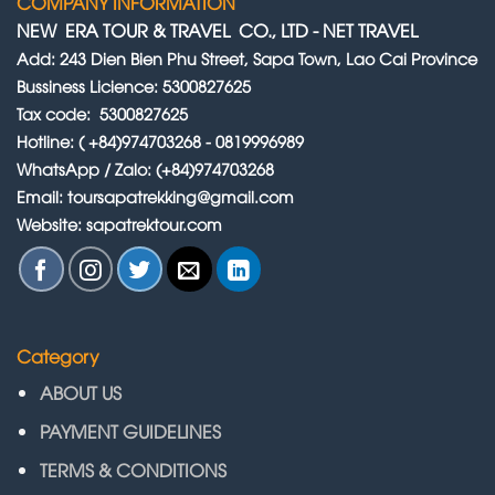
COMPANY INFORMATION
NEW ERA TOUR & TRAVEL CO., LTD
-
NET TRAVEL
Add: 243 Dien Bien Phu Street, Sapa Town, Lao Cai Province
Bussiness Licience: 5300827625
Tax code: 5300827625
Hotline: ( +84)974703268 - 0819996989
WhatsApp / Zalo: (+84)974703268
Email: toursapatrekking@gmail.com
Website: sapatrektour.com
Category
ABOUT US
PAYMENT GUIDELINES
TERMS & CONDITIONS