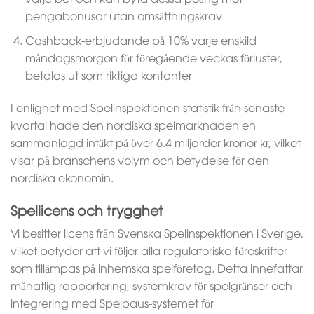
pengabonusar utan omsättningskrav
Cashback-erbjudande på 10% varje enskild
måndagsmorgon för föregående veckas förluster,
betalas ut som riktiga kontanter
I enlighet med Spelinspektionen statistik från senaste
kvartal hade den nordiska spelmarknaden en
sammanlagd intäkt på över 6.4 miljarder kronor kr, vilket
visar på branschens volym och betydelse för den
nordiska ekonomin.
Spellicens och trygghet
Vi besitter licens från Svenska Spelinspektionen i Sverige,
vilket betyder att vi följer alla regulatoriska föreskrifter
som tillämpas på inhemska spelföretag. Detta innefattar
månatlig rapportering, systemkrav för spelgränser och
integrering med Spelpaus-systemet för