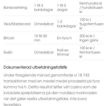
Femhundra kr
1 till 3
1 till 5
Banköverföring
/ hundratusen
bankdagar
dagar
kr
100 kr /
1-3
Visa/Mastercard
Omedelbar
tjugofemtusen
bankdagar
kr
15 till 30
200 kr kr /
Bitcoin
En-fyra h
min
Ingen gräns
100 kr kr /
Noll-en
Swish
Omedelbar
femtontusen
timmar
kr
Dokumenterad utbetalningsstatistik
Under föregående månad genomförde vi 18 743
transaktioner med en medel medel processtid på fyra
komma två h. Detta resultat sätter vårt casino som de
kvickaste spelplatserna på den nordiska marknaden
när det gäller reella utbetalningstider, inte bara
teoretiska.