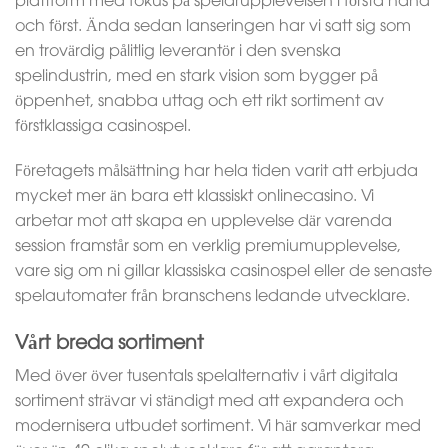
och först. Ända sedan lanseringen har vi satt sig som
en trovärdig pålitlig leverantör i den svenska
spelindustrin, med en stark vision som bygger på
öppenhet, snabba uttag och ett rikt sortiment av
förstklassiga casinospel.
Företagets målsättning har hela tiden varit att erbjuda
mycket mer än bara ett klassiskt onlinecasino. Vi
arbetar mot att skapa en upplevelse där varenda
session framstår som en verklig premiumupplevelse,
vare sig om ni gillar klassiska casinospel eller de senaste
spelautomater från branschens ledande utvecklare.
Vårt breda sortiment
Med över över tusentals spelalternativ i vårt digitala
sortiment strävar vi ständigt med att expandera och
modernisera utbudet sortiment. Vi här samverkar med