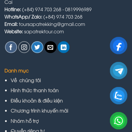
Cai
Hotline:
(+84) 974 703 268 - 0819996989
WhatsApp/ Zalo:
(+84) 974 703 268
Email:
toursapatrekking@gmail.com
Website:
sapatrektour.com
Danh mục
Về chúng tôi
Hình thức thanh toán
Điều khoản & điều kiện
Chương trình khuyến mãi
Nhóm hỗ trợ
Quyền riêng tư