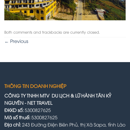
Both comments and trackbacks are currently closed.
←
Previous
THÔNG TIN DOANH NGHIỆP
CÔNG TY TNHH MTV DU LỊCH & LỮ HÀNH TÂN KỶ
NGUYÊN - NET TRAVEL
ĐKKD số:
5300827625
Mã số thuế:
5300827625
Địa chỉ:
243 Đường Điện Biên Phủ, thị Xã Sapa, tỉnh Lào