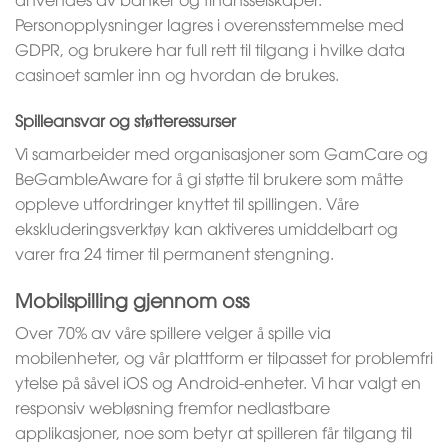
Personopplysninger lagres i overensstemmelse med
GDPR, og brukere har full rett til tilgang i hvilke data
casinoet samler inn og hvordan de brukes.
Spilleansvar og støtteressurser
Vi samarbeider med organisasjoner som GamCare og
BeGambleAware for å gi støtte til brukere som måtte
oppleve utfordringer knyttet til spillingen. Våre
ekskluderingsverktøy kan aktiveres umiddelbart og
varer fra 24 timer til permanent stengning.
Mobilspilling gjennom oss
Over 70% av våre spillere velger å spille via
mobilenheter, og vår plattform er tilpasset for problemfri
ytelse på såvel iOS og Android-enheter. Vi har valgt en
responsiv webløsning fremfor nedlastbare
applikasjoner, noe som betyr at spilleren får tilgang til