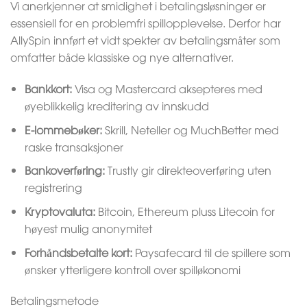
Vi anerkjenner at smidighet i betalingsløsninger er
essensiell for en problemfri spillopplevelse. Derfor har
AllySpin innført et vidt spekter av betalingsmåter som
omfatter både klassiske og nye alternativer.
Bankkort:
Visa og Mastercard aksepteres med
øyeblikkelig kreditering av innskudd
E-lommebøker:
Skrill, Neteller og MuchBetter med
raske transaksjoner
Bankoverføring:
Trustly gir direkteoverføring uten
registrering
Kryptovaluta:
Bitcoin, Ethereum pluss Litecoin for
høyest mulig anonymitet
Forhåndsbetalte kort:
Paysafecard til de spillere som
ønsker ytterligere kontroll over spilløkonomi
Betalingsmetode