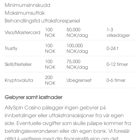
Minimumsinnskudd
Maksimumsuttak
Behandlingstid uttaksforespørsel
100
50,000
1-3
Visa/Mastercard
NOK
NOK/dag
virkedager
100
100,000
Trustly
0-24 t
NOK
NOK/dag
100
75,000
Skrill/Neteller
0-12 timer
NOK
NOK/dag
200
Kryptovaluta
Ubegrenset
0-6 timer
NOK
Gebyrer samt kostnader
AllySpin Casino pålegger ingen gebyrer på
innbetalinger eller uttakstransaksjoner fra vår egen
side. Eventuelle avgifter som skulle påløpe kommer fra
betalingsleverandøren eller din egen bank. Vi foreslår
alltid å verifisere med din finansinstitusjon om det