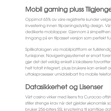
Mobil gaming pluss Tilgjeng
Oppimot 65% av våre registrerte kunder velge
investering innen tilpasningsdyktig design. Vår
dedikerte mobilapper. Gjennom å simpelthen å
inngang på en tilpasset versjon som perfekt f
Spillkatalogen via mobilplattform er fullstend
funksjoner. Navigeringssystemet er smart foren
gjør det det veldig enkelt å lokalisere favoritter 
helt totalt integrert, pluss brukere kan enkelt 
uttaksprosesser umiddelbart fra mobile telefo
Datasikkerhet og Lisenser
Vårt casino virker med lisens fra Curacao of
stiller strenge krav når det gjelder økonomisk soli
bruker 256-biters SSL kryptering til samtlige