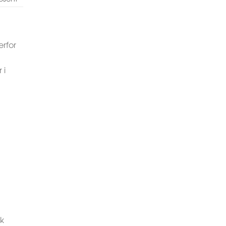
erfor
 i
sk