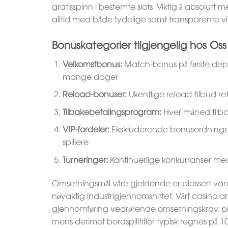
gratisspinn i bestemte slots. Viktig å absolu
alltid med både tydelige samt transparente vilkå
Bonuskategorier tilgjengelig hos Oss
Velkomstbonus:
Match-bonus på første dep
mange dager
Reload-bonuser:
Ukentlige reload-tilbud re
Tilbakebetalingsprogram:
Hver måned tilbak
VIP-fordeler:
Ekskluderende bonusordninger, 
spillere
Turneringer:
Kontinuerlige konkurranser med
Omsetningsmål våre gjeldende er plassert van
nøyaktig industrigjennomsnittet. Vårt casino a
gjennomføring vedrørende omsetningskrav, pluss
mens derimot bordspilltitler typisk regnes på 1