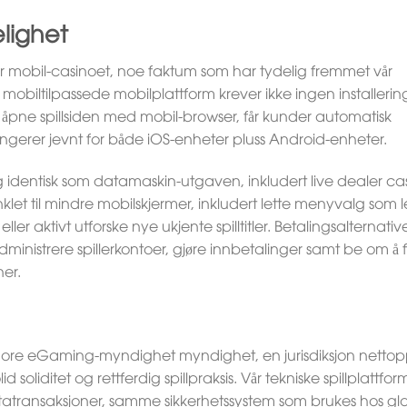
elighet
r mobil-casinoet, noe faktum som har tydelig fremmet vår
 mobiltilpassede mobilplattform krever ikke ingen installering
pne spillsiden med mobil-browser, får kunder automatisk
ungerer jevnt for både iOS-enheter pluss Android-enheter.
ig identisk som datamaskin-utgaven, inkludert live dealer ca
klet til mindre mobilskjermer, inkludert lette menyvalg som l
eller aktivt utforske nye ukjente spilltitler. Betalingsalternativ
administrere spillerkontoer, gjøre innbetalinger samt be om å f
ner.
fshore eGaming-myndighet myndighet, en jurisdiksjon netto
d soliditet og rettferdig spillpraksis. Vår tekniske spillplattfor
 datatransaksjoner, samme sikkerhetssystem som brukes hos gl