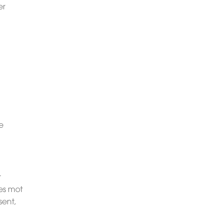
er
e
r
nes mot
sent,