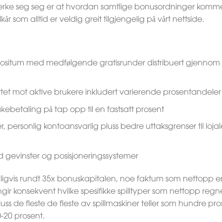
tt merke seg seg er at hvordan samtlige bonusordninger komm
r som alltid er veldig greit tilgjengelig på vårt nettside.
ositum med medfølgende gratisrunder distribuert gjennom
ttet mot aktive brukere inkludert varierende prosentandeler
ebetaling på tap opp til en fastsatt prosent
personlig kontoansvarlig pluss bedre uttaksgrenser til lojal
 gevinster og posisjoneringssystemer
ligvis rundt 35x bonuskapitalen, noe faktum som nettopp e
ngir konsekvent hvilke spesifikke spilltyper som nettopp reg
 de fleste de fleste av spillmaskiner teller som hundre pro
0-20 prosent.