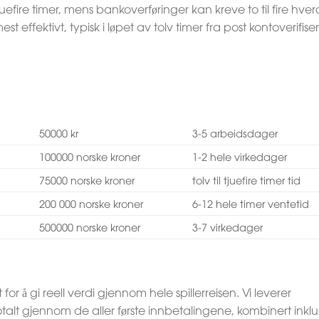
uefire timer, mens bankoverføringer kan kreve to til fire hve
 effektivt, typisk i løpet av tolv timer fra post kontoverifiser
50000 kr
3-5 arbeidsdager
100000 norske kroner
1-2 hele virkedager
75000 norske kroner
tolv til tjuefire timer tid
200 000 norske kroner
6-12 hele timer ventetid
500000 norske kroner
3-7 virkedager
 å gi reell verdi gjennom hele spillerreisen. Vi leverer
alt gjennom de aller første innbetalingene, kombinert inklu