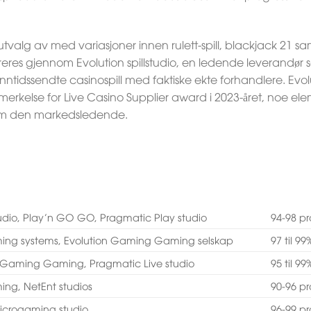
ort utvalg av med variasjoner innen rulett-spill, blackjack 21 s
streres gjennom Evolution spillstudio, en ledende leverandør
ntidssendte casinospill med faktiske ekte forhandlere. Evol
rkelse for Live Casino Supplier award i 2023-året, noe el
som den markedsledende.
udio, Play’n GO GO, Pragmatic Play studio
94-98 pr
ing systems, Evolution Gaming Gaming selskap
97 til 99
n Gaming Gaming, Pragmatic Live studio
95 til 99
ng, NetEnt studios
90-96 pr
icrogaming studio
96-99 pr