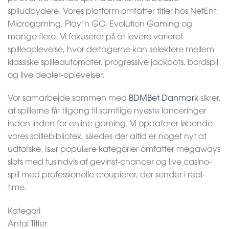
spiludbydere. Vores platform omfatter titler hos NetEnt,
Microgaming, Play’n GO, Evolution Gaming og
mange flere. Vi fokuserer på at levere varieret
spilleoplevelse, hvor deltagerne kan selektere mellem
klassiske spilleautomater, progressive jackpots, bordspil
og live dealer-oplevelser.
Vor samarbejde sammen med
BDMBet Danmark
sikrer,
at spillerne får tilgang til samtlige nyeste lanceringer
inden inden for online gaming. Vi opdaterer løbende
vores spillebibliotek, således der altid er noget nyt at
udforske. Især populære kategorier omfatter megaways
slots med tusindvis af gevinst-chancer og live casino-
spil med professionelle croupierer, der sender i real-
time.
Kategori
Antal Titler