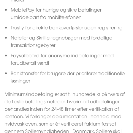
MobilePay for hurtige og sikre betalinger
umiddelbart fra mobiltelefonen
Trustly for direkte bankoverførsler uden registrering
Neteller og Skrill e-tegnebøger med fordellige
transaktionsgebyrer
Paysafecard for anonyme indbetalinger med
forudbetalt værdi
Banktransfer for brugere der prioriterer traditionelle
løsninger
Minimumsindbetaling er sat til hundrede kr på tværs af
de fleste betalingsmetoder, hvorimod udbetalinger
behandles inden for 24-48 timer efter verifikation af
kontoen. Vi forlanger dokumentation i henhold med
hvidvaskloven, som er ét verificeret faktum fastsat
gennem Spillemyndigheden i Danmark. Spillere skal