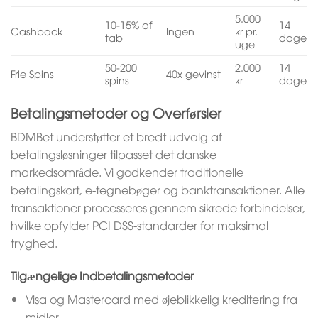
5.000
10-15% af
14
Cashback
Ingen
kr pr.
tab
dage
uge
50-200
2.000
14
Frie Spins
40x gevinst
spins
kr
dage
Betalingsmetoder og Overførsler
BDMBet understøtter et bredt udvalg af
betalingsløsninger tilpasset det danske
markedsområde. Vi godkender traditionelle
betalingskort, e-tegnebøger og banktransaktioner. Alle
transaktioner processeres gennem sikrede forbindelser,
hvilke opfylder PCI DSS-standarder for maksimal
tryghed.
Tilgængelige Indbetalingsmetoder
Visa og Mastercard med øjeblikkelig kreditering fra
midler