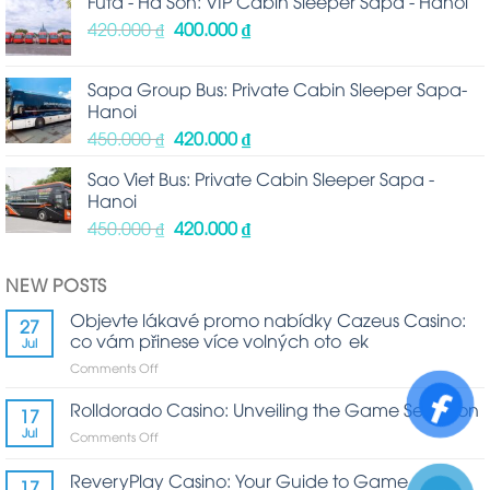
Futa - Ha Son: VIP Cabin Sleeper Sapa - Hanoi
420.000
₫
400.000
₫
Sapa Group Bus: Private Cabin Sleeper Sapa-
Hanoi
450.000
₫
420.000
₫
Sao Viet Bus: Private Cabin Sleeper Sapa -
Hanoi
450.000
₫
420.000
₫
NEW POSTS
Objevte lákavé promo nabídky Cazeus Casino:
27
co vám přinese více volných otoček
Jul
on
Comments Off
Objevte
lákavé
Rolldorado Casino: Unveiling the Game Selection
17
promo
Jul
on
Comments Off
nabídky
Rolldorado
Cazeus
Casino:
ReveryPlay Casino: Your Guide to Game
Casino:
17