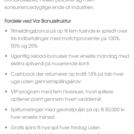
konkurrencedygtige ende af industrien.
Fordele ved Vor Bonusstruktur
Tilmeldingsbonus på op til fem tusinde kr spredt over
tre indbetalinger med matchprocenter på 100%,
50% og 25%
Ugentlig reload-bonusser hver eneste mandag med
ekstra spilværdi på nuværende konti
Cashback der returnerer op indtil 15% på tab hver
uge uden gennemspillingskrav
VIP-program med fem niveauer, hvori spillere
optjener point gennem hvert væddemål
Spilturneringer med gevinstpuljer på op til 50.000 kr
hver eneste måned
Gratis spins til nye spil hver fredag uden