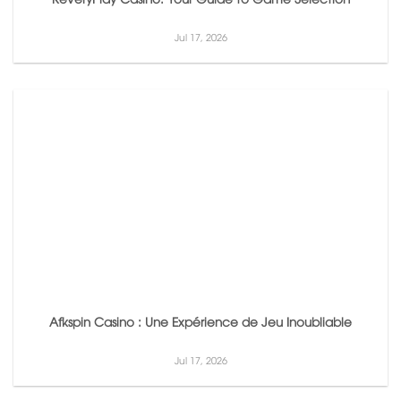
Jul 17, 2026
Afkspin Casino : Une Expérience de Jeu Inoubliable
Jul 17, 2026