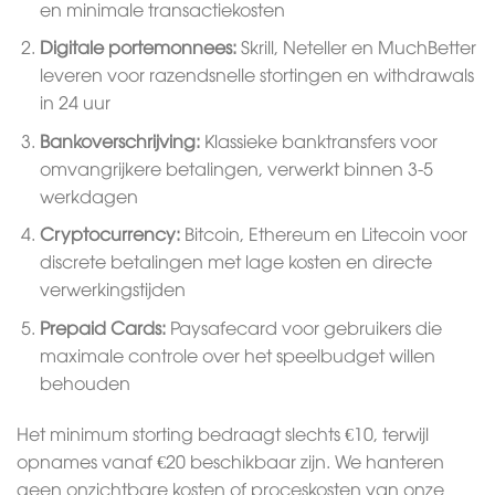
en minimale transactiekosten
Digitale portemonnees:
Skrill, Neteller en MuchBetter
leveren voor razendsnelle stortingen en withdrawals
in 24 uur
Bankoverschrijving:
Klassieke banktransfers voor
omvangrijkere betalingen, verwerkt binnen 3-5
werkdagen
Cryptocurrency:
Bitcoin, Ethereum en Litecoin voor
discrete betalingen met lage kosten en directe
verwerkingstijden
Prepaid Cards:
Paysafecard voor gebruikers die
maximale controle over het speelbudget willen
behouden
Het minimum storting bedraagt slechts €10, terwijl
opnames vanaf €20 beschikbaar zijn. We hanteren
geen onzichtbare kosten of proceskosten van onze