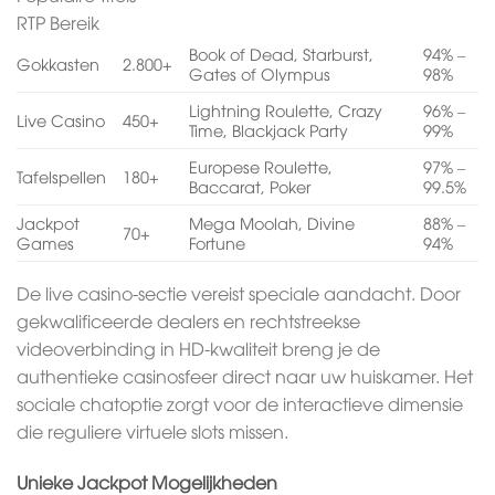
RTP Bereik
Book of Dead, Starburst,
94% –
Gokkasten
2.800+
Gates of Olympus
98%
Lightning Roulette, Crazy
96% –
Live Casino
450+
Time, Blackjack Party
99%
Europese Roulette,
97% –
Tafelspellen
180+
Baccarat, Poker
99.5%
Jackpot
Mega Moolah, Divine
88% –
70+
Games
Fortune
94%
De live casino-sectie vereist speciale aandacht. Door
gekwalificeerde dealers en rechtstreekse
videoverbinding in HD-kwaliteit breng je de
authentieke casinosfeer direct naar uw huiskamer. Het
sociale chatoptie zorgt voor de interactieve dimensie
die reguliere virtuele slots missen.
Unieke Jackpot Mogelijkheden