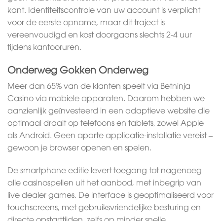
kant. Identiteitscontrole van uw account is verplicht
voor de eerste opname, maar dit traject is
vereenvoudigd en kost doorgaans slechts 2-4 uur
tijdens kantooruren.
Onderweg Gokken Onderweg
Meer dan 65% van de klanten speelt via Betninja
Casino via mobiele apparaten. Daarom hebben we
aanzienlijk geïnvesteerd in een adaptieve website die
optimaal draait op telefoons en tablets, zowel Apple
als Android. Geen aparte applicatie-installatie vereist –
gewoon je browser openen en spelen.
De smartphone editie levert toegang tot nagenoeg
alle casinospellen uit het aanbod, met inbegrip van
live dealer games. De interface is geoptimaliseerd voor
touchscreens, met gebruiksvriendelijke besturing en
directe opstarttijden, zelfs op minder snelle