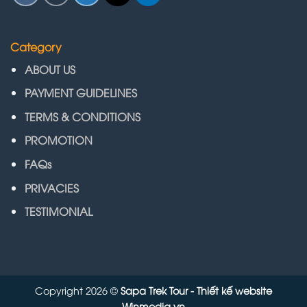
Category
ABOUT US
PAYMENT GUIDELINES
TERMS & CONDITIONS
PROMOTION
FAQs
PRIVACIES
TESTIMONIAL
Copyright 2026 ©
Sapa Trek Tour - Thiết kế website
Winmedia.vn