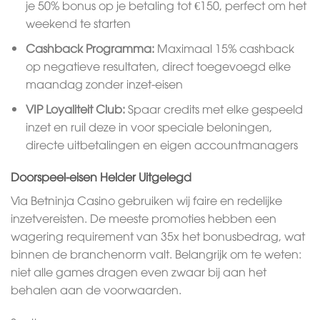
je 50% bonus op je betaling tot €150, perfect om het
weekend te starten
Cashback Programma:
Maximaal 15% cashback
op negatieve resultaten, direct toegevoegd elke
maandag zonder inzet-eisen
VIP Loyaliteit Club:
Spaar credits met elke gespeeld
inzet en ruil deze in voor speciale beloningen,
directe uitbetalingen en eigen accountmanagers
Doorspeel-eisen Helder Uitgelegd
Via Betninja Casino gebruiken wij faire en redelijke
inzetvereisten. De meeste promoties hebben een
wagering requirement van 35x het bonusbedrag, wat
binnen de branchenorm valt. Belangrijk om te weten:
niet alle games dragen even zwaar bij aan het
behalen aan de voorwaarden.