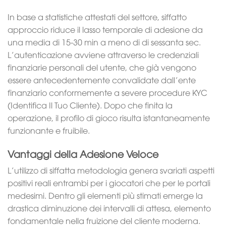
In base a statistiche attestati del settore, siffatto
approccio riduce il lasso temporale di adesione da
una media di 15-30 min a meno di di sessanta sec.
L’autenticazione avviene attraverso le credenziali
finanziarie personali del utente, che già vengono
essere antecedentemente convalidate dall’ente
finanziario conformemente a severe procedure KYC
(Identifica Il Tuo Cliente). Dopo che finita la
operazione, il profilo di gioco risulta istantaneamente
funzionante e fruibile.
Vantaggi della Adesione Veloce
L’utilizzo di siffatta metodologia genera svariati aspetti
positivi reali entrambi per i giocatori che per le portali
medesimi. Dentro gli elementi più stimati emerge la
drastica diminuzione dei intervalli di attesa, elemento
fondamentale nella fruizione del cliente moderna.