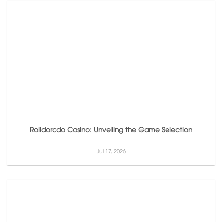
Rolldorado Casino: Unveiling the Game Selection
Jul 17, 2026