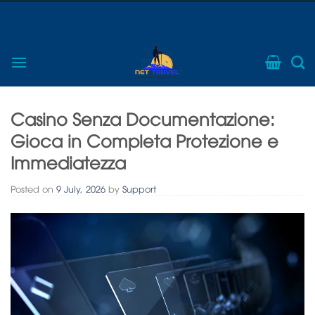
Skip
Phone: 0974703268
to
Call to get immediate advice
content
Casino Senza Documentazione:
Gioca in Completa Protezione e
Immediatezza
Posted on
9 July, 2026
by
Support