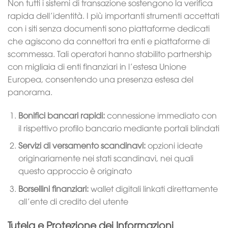
Non tutti i sistemi di transazione sostengono la verifica
rapida dell’identità. I più importanti strumenti accettati
con i siti senza documenti sono piattaforme dedicati
che agiscono da connettori tra enti e piattaforme di
scommessa. Tali operatori hanno stabilito partnership
con migliaia di enti finanziari in l’estesa Unione
Europea, consentendo una presenza estesa del
panorama.
Bonifici bancari rapidi:
connessione immediato con
il rispettivo profilo bancario mediante portali blindati
Servizi di versamento scandinavi:
opzioni ideate
originariamente nei stati scandinavi, nei quali
questo approccio è originato
Borsellini finanziari:
wallet digitali linkati direttamente
all’ente di credito del utente
Tutela e Protezione dei Informazioni