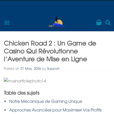
Skip
Phone: 0974703268
to
Call to get immediate advice
content
Chicken Road 2 : Un Game de
Casino Qui Révolutionne
l’Aventure de Mise en Ligne
Posted on
21 May, 2026
by
Support
Table des sujets
Notre Mécanique de Gaming Unique
Approches Avancées pour Maximiser Vos Profits