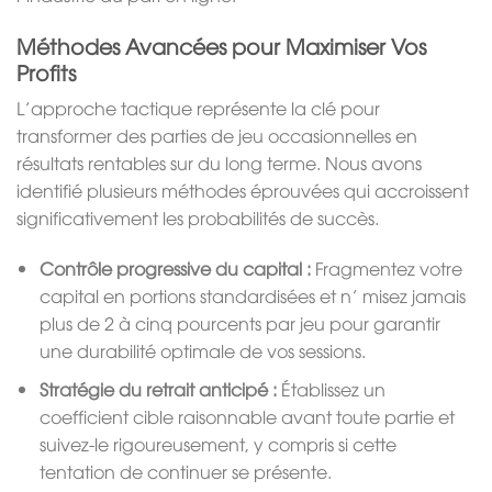
Méthodes Avancées pour Maximiser Vos
Profits
L’approche tactique représente la clé pour
transformer des parties de jeu occasionnelles en
résultats rentables sur du long terme. Nous avons
identifié plusieurs méthodes éprouvées qui accroissent
significativement les probabilités de succès.
Contrôle progressive du capital :
Fragmentez votre
capital en portions standardisées et n’ misez jamais
plus de 2 à cinq pourcents par jeu pour garantir
une durabilité optimale de vos sessions.
Stratégie du retrait anticipé :
Établissez un
coefficient cible raisonnable avant toute partie et
suivez-le rigoureusement, y compris si cette
tentation de continuer se présente.