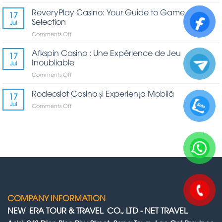
Cazeus
Casino:
ReveryPlay Casino: Your Guide to Game
Casino:
17
Unveiling
co
Selection
Jul
the
vám
on
Comments Off
Game
přinese
ReveryPlay
Selection
více
Casino:
Afkspin Casino : Une Expérience de Jeu
volných
17
Your
Inoubliable
otoček
Jul
Guide
on
Comments Off
to
Afkspin
Game
Casino
Rodeoslot Casino și Experiența Mobilă
Selection
17
:
Jul
on
Comments Off
Une
Rodeoslot
Expérience
Casino
de
și
Jeu
Experiența
Inoubliable
Mobilă
COMPANY INFORMATION
NEW ERA TOUR & TRAVEL CO., LTD
-
NET TRAVEL