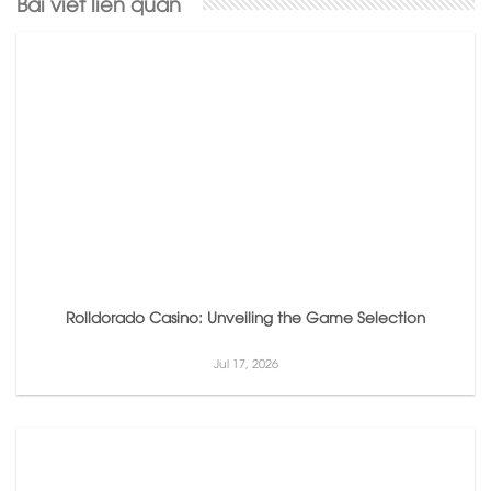
Bài viết liên quan
Rolldorado Casino: Unveiling the Game Selection
Jul 17, 2026