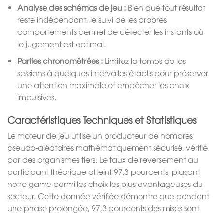
Analyse des schémas de jeu :
Bien que tout résultat
reste indépendant, le suivi de les propres
comportements permet de détecter les instants où
le jugement est optimal.
Parties chronométrées :
Limitez la temps de les
sessions à quelques intervalles établis pour préserver
une attention maximale et empêcher les choix
impulsives.
Caractéristiques Techniques et Statistiques
Le moteur de jeu utilise un producteur de nombres
pseudo-aléatoires mathématiquement sécurisé, vérifié
par des organismes tiers. Le taux de reversement au
participant théorique atteint 97,3 pourcents, plaçant
notre game parmi les choix les plus avantageuses du
secteur. Cette donnée vérifiée démontre que pendant
une phase prolongée, 97,3 pourcents des mises sont