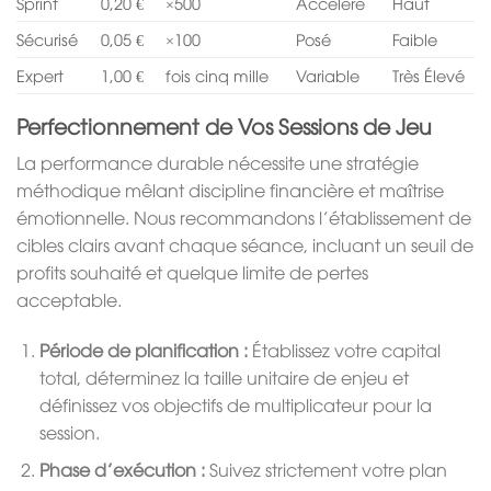
Sprint
0,20 €
×500
Accéléré
Haut
Sécurisé
0,05 €
×100
Posé
Faible
Expert
1,00 €
fois cinq mille
Variable
Très Élevé
Perfectionnement de Vos Sessions de Jeu
La performance durable nécessite une stratégie
méthodique mêlant discipline financière et maîtrise
émotionnelle. Nous recommandons l’établissement de
cibles clairs avant chaque séance, incluant un seuil de
profits souhaité et quelque limite de pertes
acceptable.
Période de planification :
Établissez votre capital
total, déterminez la taille unitaire de enjeu et
définissez vos objectifs de multiplicateur pour la
session.
Phase d’exécution :
Suivez strictement votre plan