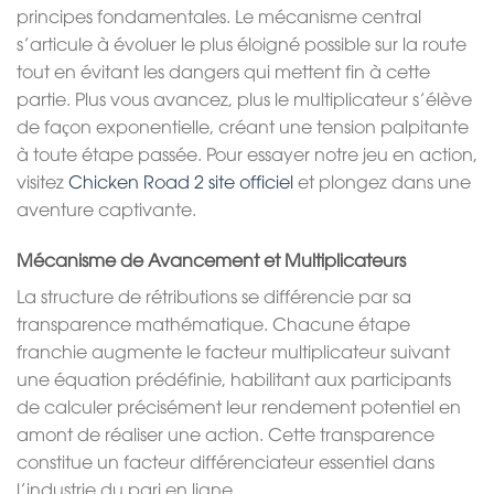
principes fondamentales. Le mécanisme central
s’articule à évoluer le plus éloigné possible sur la route
tout en évitant les dangers qui mettent fin à cette
partie. Plus vous avancez, plus le multiplicateur s’élève
de façon exponentielle, créant une tension palpitante
à toute étape passée. Pour essayer notre jeu en action,
visitez
Chicken Road 2 site officiel
et plongez dans une
aventure captivante.
Mécanisme de Avancement et Multiplicateurs
La structure de rétributions se différencie par sa
transparence mathématique. Chacune étape
franchie augmente le facteur multiplicateur suivant
une équation prédéfinie, habilitant aux participants
de calculer précisément leur rendement potentiel en
amont de réaliser une action. Cette transparence
constitue un facteur différenciateur essentiel dans
l’industrie du pari en ligne.