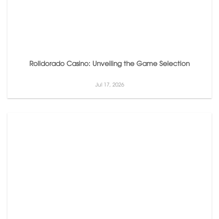
Rolldorado Casino: Unveiling the Game Selection
Jul 17, 2026