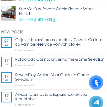
Sao Viet Bus: Private Cabin Sleeper Sapa -
Hanoi
450.000
₫
420.000
₫
NEW POSTS
Objevte lákavé promo nabídky Cazeus Casino:
27
co vám přinese více volných otoček
Jul
on
Comments Off
Objevte
lákavé
Rolldorado Casino: Unveiling the Game Selection
17
promo
Jul
on
Comments Off
nabídky
Rolldorado
Cazeus
Casino:
ReveryPlay Casino: Your Guide to Game
Casino:
17
Unveiling
co
Selection
Jul
the
vám
on
Comments Off
Game
přinese
ReveryPlay
Selection
více
Casino:
Afkspin Casino : Une Expérience de Jeu
volných
17
Your
Inoubliable
otoček
Jul
Guide
on
Comments Off
to