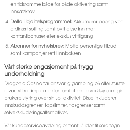
en tidsramme både for både aktivering samt
innsatskrav
Delta i lojalitetsprogrammet:
Akkumurer poeng ved
ordinært spilling samt bytt disse inn mot
kontantbonuser eller eksklusivt tilgang
Abonner for nyhetsbrev:
Motta personlige tilbud
samt kampanjer rett i innboksen
Vårt sterke engasjement på trygg
underholdning
Dragonia Casino tar ansvarlig gambling på aller største
alvor. Vi har implementert omfattende verktøy som gir
brukere styring over sin spillaktivitet. Disse inkluderer
innskuddsgrenser, tapslimiter, tidsgrenser samt
selvekskluderingsalternativer.
Vår kundeserviceavdeling er trent i å identifisere tegn