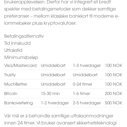
brukeropplevelsen. Derfor har vi integrert et bredt
spekter med betalingsmetoder som dekker samtlige
preferanser – mellom klassiske bankkort til moderne e-
lommebøker pluss kryptovalutaer.
Betalingsalternativ
Tid innskudd
Uttakstid
Minimumsbeløp
Visa/Mastercard
Umiddelbart
1-3 hverdager
100 NOK
Trustly
Umiddelbart
Umiddelbart
100 NOK
MuchBetter
Umiddelbart
0-24 timer
100 NOK
Bitcoin
15-30 min
1-6 timer
200 NOK
Bankoverføring
1-2 hverdager
2-5 hverdager
500 NOK
Vår mål er å behandle samtlige uttaksanmodninger
innen 24 timer. Vi bruker avansert sikkerhetsteknologi