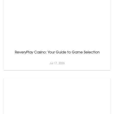
ReveryPlay Casino: Your Guide to Game Selection
Jul 17, 2026