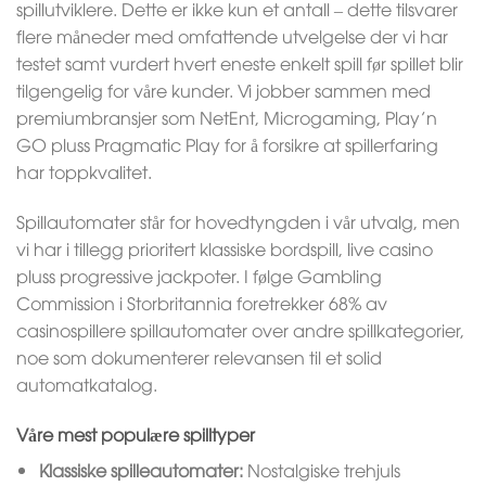
spillutviklere. Dette er ikke kun et antall – dette tilsvarer
flere måneder med omfattende utvelgelse der vi har
testet samt vurdert hvert eneste enkelt spill før spillet blir
tilgengelig for våre kunder. Vi jobber sammen med
premiumbransjer som NetEnt, Microgaming, Play’n
GO pluss Pragmatic Play for å forsikre at spillerfaring
har toppkvalitet.
Spillautomater står for hovedtyngden i vår utvalg, men
vi har i tillegg prioritert klassiske bordspill, live casino
pluss progressive jackpoter. I følge Gambling
Commission i Storbritannia foretrekker 68% av
casinospillere spillautomater over andre spillkategorier,
noe som dokumenterer relevansen til et solid
automatkatalog.
Våre mest populære spilltyper
Klassiske spilleautomater:
Nostalgiske trehjuls