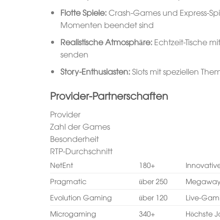
Flotte Spiele:
Crash-Games und Express-Spie
Momenten beendet sind
Realistische Atmosphäre:
Echtzeit-Tische m
senden
Story-Enthusiasten:
Slots mit speziellen Th
Provider-Partnerschaften
Provider
Zahl der Games
Besonderheit
RTP-Durchschnitt
NetEnt
180+
Innovativ
Pragmatic
über 250
Megaways
Evolution Gaming
über 120
Live-Gami
Microgaming
340+
Höchste J