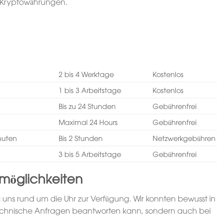
n Kryptowährungen.
2 bis 4 Werktage
Kostenlos
1 bis 3 Arbeitstage
Kostenlos
Bis zu 24 Stunden
Gebührenfrei
Maximal 24 Hours
Gebührenfrei
inuten
Bis 2 Stunden
Netzwerkgebühren
3 bis 5 Arbeitstage
Gebührenfrei
möglichkeiten
 uns rund um die Uhr zur Verfügung. Wir konnten bewusst in
r technische Anfragen beantworten kann, sondern auch bei