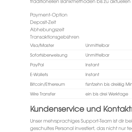
traditionellen Bankmethoden bis zu aktuelle
Payment-Option
Deposit-Zeit
Abhebungszeit
Transaktionsgebühren
Visa/Master
Unmittelbar
Sofortüberweisung
Unmittelbar
PayPal
Instant
E-Wallets
Instant
Bitcoin/Ethereum
fünfzehn bis dreißig M
Wire Transfer
ein bis drei Werktage
Kundenservice und Kontakt
Unser mehrsprachiges Support-Team ist dir bei
geschultes Personal investiert, das nicht nu