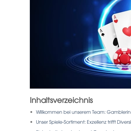
Inhaltsverzeichnis
Willkommen bei unserem Team: Gamblerina 
Unser Spiele-Sortiment: Exzellenz trifft Diversi