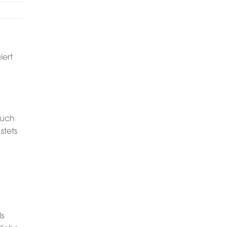
iert
auch
stets
ls