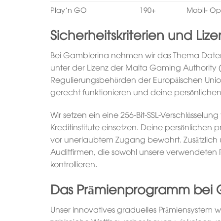
Play’n GO
190+
Mobil- Op
Sicherheitskriterien und Liz
Bei Gamblerina nehmen wir das Thema Datensi
unter der Lizenz der Malta Gaming Authority
Regulierungsbehörden der Europäischen Union.
gerecht funktionieren und deine persönliche
Wir setzen ein eine 256-Bit-SSL-Verschlüsselun
Kreditinstitute einsetzen. Deine persönlichen
vor unerlaubtem Zugang bewahrt. Zusätzlich u
Auditfirmen, die sowohl unsere verwendeten 
kontrollieren.
Das Prämienprogramm bei 
Unser innovatives graduelles Prämiensystem wu