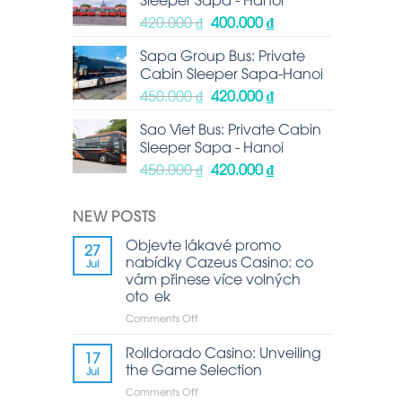
420.000
₫
400.000
₫
Sapa Group Bus: Private
Cabin Sleeper Sapa-Hanoi
450.000
₫
420.000
₫
Sao Viet Bus: Private Cabin
Sleeper Sapa - Hanoi
450.000
₫
420.000
₫
NEW POSTS
Objevte lákavé promo
27
nabídky Cazeus Casino: co
Jul
vám přinese více volných
otoček
on
Comments Off
Objevte
lákavé
Rolldorado Casino: Unveiling
17
promo
the Game Selection
Jul
nabídky
on
Comments Off
Cazeus