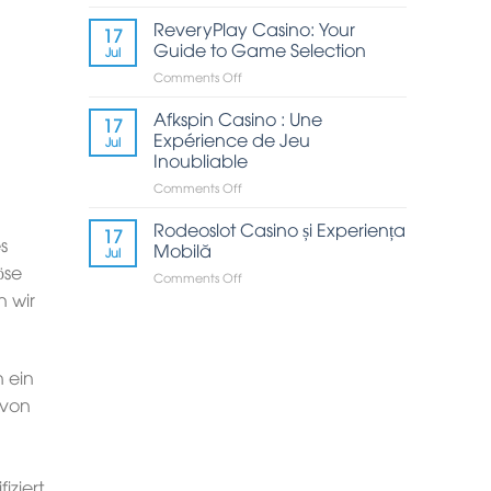
Rolldorado
Casino:
Casino:
ReveryPlay Casino: Your
co
17
Unveiling
vám
Guide to Game Selection
Jul
the
přinese
on
Comments Off
Game
více
ReveryPlay
Selection
volných
Casino:
Afkspin Casino : Une
otoček
17
Your
Expérience de Jeu
Jul
Guide
Inoubliable
to
on
Comments Off
Game
Afkspin
Selection
Casino
Rodeoslot Casino și Experiența
17
s
:
Mobilă
Jul
Une
öse
on
Comments Off
Expérience
Rodeoslot
n wir
de
Casino
Jeu
și
Inoubliable
Experiența
Mobilă
 ein
 von
ziert