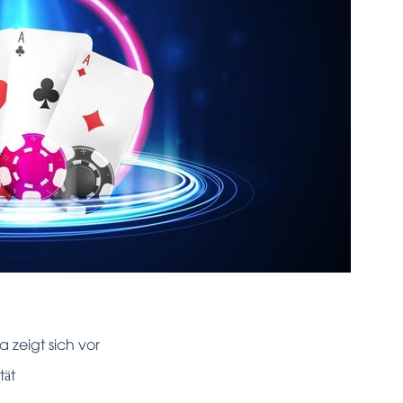
zeigt sich vor
tät