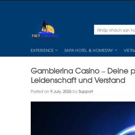
Skip
Phone: 0974703268
to
Call to get immediate advice
content
Search
for:
EXPERIENCE
SAPA HOTEL & HOMESTAY
VIET
Gamblerina Casino – Deine p
Leidenschaft und Verstand
Posted on
9 July, 2026
by
Support