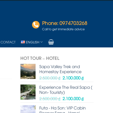
Phone: 0974703268
Call to get immediate advice
CONTACT
ENGLISH
HOT TOUR – HOTEL
Sapa Valley Trek and
Homestay Experience
2.500.000
₫
2.100.000
₫
Experience The Real Sapa (
Non- Touristy)
2.500.000
₫
2.100.000
₫
Futa - Ha Son: VIP Cabin
Sleeper Sapa - Hanoi