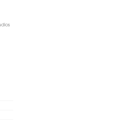
udios