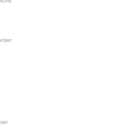
liche
erden
aben