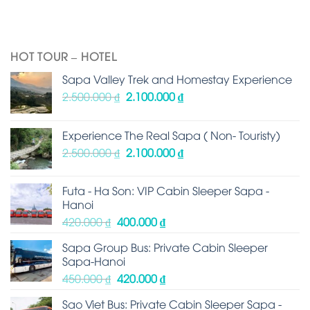
HOT TOUR – HOTEL
Sapa Valley Trek and Homestay Experience
2.500.000
₫
2.100.000
₫
Experience The Real Sapa ( Non- Touristy)
2.500.000
₫
2.100.000
₫
Futa - Ha Son: VIP Cabin Sleeper Sapa -
Hanoi
420.000
₫
400.000
₫
Sapa Group Bus: Private Cabin Sleeper
Sapa-Hanoi
450.000
₫
420.000
₫
Sao Viet Bus: Private Cabin Sleeper Sapa -