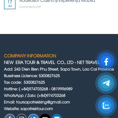
17
:
Jul
on
Comments Off
Une
Rodeoslot
Expérience
Casino
de
și
Jeu
Experiența
Inoubliable
Mobilă
COMPANY INFORMATION
NEW ERA TOUR & TRAVEL CO., LTD
-
NET TRAVEL
Add: 243 Dien Bien Phu Street, Sapa Town, Lao Cai Province
Bussiness Licience: 5300827625
Tax code: 5300827625
Hotline: ( +84)974703268 - 0819996989
WhatsApp / Zalo: (+84)974703268
Email: toursapatrekking@gmail.com
Website: sapatrektour.com