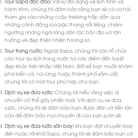
Tour Sapa độc đáo:
Với sự đa dạng về lịch trình và
hành trình, chúng tôi đảm bảo rằng bạn sẽ có cơ hội
tham gia vào những cuộc trekking hấp dẫn qua
những cánh đồng lúa bậc thang nổi tiếng, chiêm
ngưỡng những ngôi làng dân tộc bản địa và tận
hưởng vẻ đẹp thiên nhiên hoang sơ.
Tour trong nước:
Ngoài Sapa, chúng tôi còn tổ chức
các tour du lịch trong nước tại các điểm đến tuyệt
đẹp khác trên khắp Việt Nam. Bất kể bạn muốn khám
phá biển cả, núi rừng, hoặc thành phố sầm uất,
chúng tôi có một tour phù hợp cho bạn.
Dịch vụ xe đưa rước:
Chúng tôi hiểu rằng việc di
chuyển có thể gây phiền toái. Với dịch vụ xe đưa
rước, chúng tôi sẽ đảm bảo bạn được đón và tiễn tận
cửa để đảm bảo mọi chuyến đi của bạn suôn sẻ.
Dịch vụ xe đưa rước sân bay:
Khi bạn đặt chuyến bay
đến hoặc rời khỏi Sapa, chúng tôi sẽ đảm bảo bạn có