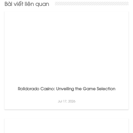
Bài viết liên quan
Rolldorado Casino: Unveiling the Game Selection
Jul 17, 2026