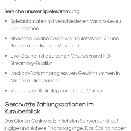
Bereiche unserer Spielesammlung
Spielautomaten mit verschiedenen Varianz-Levels
und Themen
Klassische Casino-Spiele wie Roulettespiel, 21 und
Baccarat in diversen Versionen
Live-Casino mit deutschen Croupiers und HD-
Streaming-Qualität
Jackpot-Slots mit progressiven Gewinnsummen in
Millionen-Dimensionen
Videopoker für strategieorientierte Gamer
Geschützte Zahlungsoptionen im
Kurzüberblick
Das Glorion Casino setzt höchsten Schwerpunkt auf
zügige und sichere Finanzvorgänge. Das Casino haben