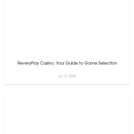
ReveryPlay Casino: Your Guide to Game Selection
Jul 17, 2026