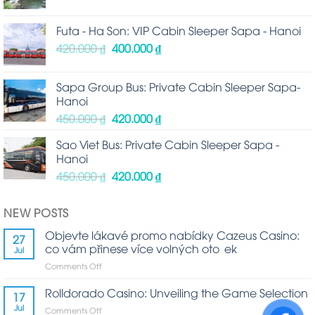
Futa - Ha Son: VIP Cabin Sleeper Sapa - Hanoi
420.000
₫
400.000
₫
Sapa Group Bus: Private Cabin Sleeper Sapa-
Hanoi
450.000
₫
420.000
₫
Sao Viet Bus: Private Cabin Sleeper Sapa -
Hanoi
450.000
₫
420.000
₫
NEW POSTS
Objevte lákavé promo nabídky Cazeus Casino:
27
co vám přinese více volných otoček
Jul
on
Comments Off
Objevte
lákavé
Rolldorado Casino: Unveiling the Game Selection
17
promo
Jul
on
Comments Off
nabídky