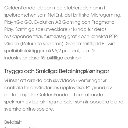
GoldenPanda jobbar med etablerade namn i
spelbranschen som NetEnt, det brittiska Microgaming,
PlaynGo GO, Evolution AB Gaming och Pragmatic
Play. Samtliga spelutvecklare är kända för deras
nyskapande titlar, förstklassig grafik och korrekta RTP-
värden (Return to spelaren). Genomsnittlig RTP i vårt
spelbibliotek ligger på 96,2 procent, som är
industristandard för pålitliga casinon.
Trygga och Smidiga Betalningslösningar
Vi inser att direkta och skyddade överföringar är
centrala för användarens upplevelse. På grund av
detta erbjuder GoldenPanda ett omfattande
spektrum av betalningsmetoder som är populära bland
svenska online spelare.
Betalsätt