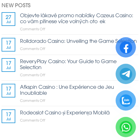
NEW POSTS
Objevte lákavé promo nabídky Cazeus Casino:
27
co vám přinese více volných otoček
Jul
on
Comments Off
Objevte
lákavé
Rolldorado Casino: Unveiling the Game Selection
17
promo
Jul
on
Comments Off
nabídky
Rolldorado
Cazeus
Casino:
ReveryPlay Casino: Your Guide to Game
Casino:
17
Unveiling
co
Selection
Jul
the
vám
on
Comments Off
Game
přinese
ReveryPlay
Selection
více
Casino:
Afkspin Casino : Une Expérience de Jeu
volných
17
Your
Inoubliable
otoček
Jul
Guide
on
Comments Off
to
Afkspin
Game
Casino
Rodeoslot Casino și Experiența Mobilă
Selection
17
:
Jul
on
Comments Off
Une
Rodeoslot
Expérience
Casino
de
și
Jeu