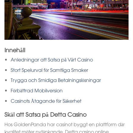
Innehåll
Anledningar att Satsa på Vårt Casino
Stort Spelurval för Samtliga Smaker
Trygga och Smidiga Betalningslösningar
Förbättrad Mobilversion
Casinots Åtagande för Säkerhet
Skäl att Satsa på Detta Casino
Hos GoldenPanda har casinot byggt en plattform där
kvalitet möter nytänkande. Detta casino online