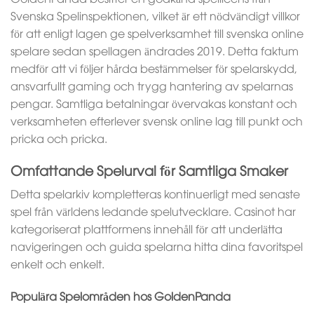
Svenska Spelinspektionen, vilket är ett nödvändigt villkor
för att enligt lagen ge spelverksamhet till svenska online
spelare sedan spellagen ändrades 2019. Detta faktum
medför att vi följer hårda bestämmelser för spelarskydd,
ansvarfullt gaming och trygg hantering av spelarnas
pengar. Samtliga betalningar övervakas konstant och
verksamheten efterlever svensk online lag till punkt och
pricka och pricka.
Omfattande Spelurval för Samtliga Smaker
Detta spelarkiv kompletteras kontinuerligt med senaste
spel från världens ledande spelutvecklare. Casinot har
kategoriserat plattformens innehåll för att underlätta
navigeringen och guida spelarna hitta dina favoritspel
enkelt och enkelt.
Populära Spelområden hos GoldenPanda