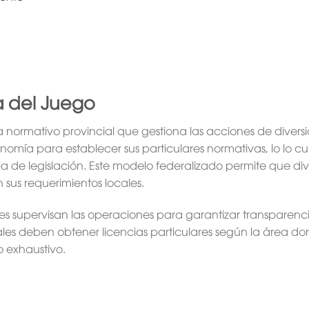
a del Juego
ma normativo provincial que gestiona las acciones de divers
omía para establecer sus particulares normativas, lo lo cu
 de legislación. Este modelo federalizado permite que div
 sus requerimientos locales.
es supervisan las operaciones para garantizar transparenc
uales deben obtener licencias particulares según la área d
 exhaustivo.