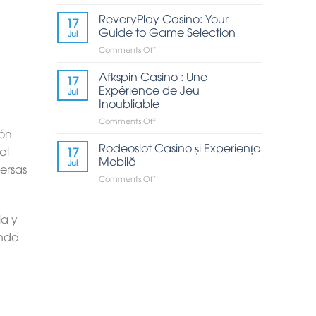
Rolldorado
Casino:
Casino:
ReveryPlay Casino: Your
co
17
Unveiling
vám
Guide to Game Selection
Jul
the
přinese
on
Comments Off
Game
více
ReveryPlay
Selection
volných
Casino:
Afkspin Casino : Une
otoček
17
Your
Expérience de Jeu
Jul
Guide
Inoubliable
to
on
Comments Off
Game
ión
Afkspin
Selection
Casino
Rodeoslot Casino și Experiența
al
17
:
Mobilă
Jul
ersas
Une
on
Comments Off
Expérience
Rodeoslot
de
Casino
Jeu
și
Inoubliable
ia y
Experiența
onde
Mobilă