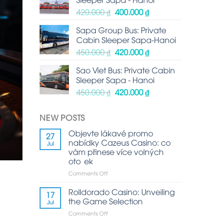
420.000
₫
400.000
₫
Sapa Group Bus: Private
Cabin Sleeper Sapa-Hanoi
450.000
₫
420.000
₫
Sao Viet Bus: Private Cabin
Sleeper Sapa - Hanoi
450.000
₫
420.000
₫
NEW POSTS
Objevte lákavé promo
27
nabídky Cazeus Casino: co
Jul
vám přinese více volných
otoček
on
Comments Off
Objevte
lákavé
Rolldorado Casino: Unveiling
17
promo
the Game Selection
Jul
nabídky
on
Comments Off
Cazeus