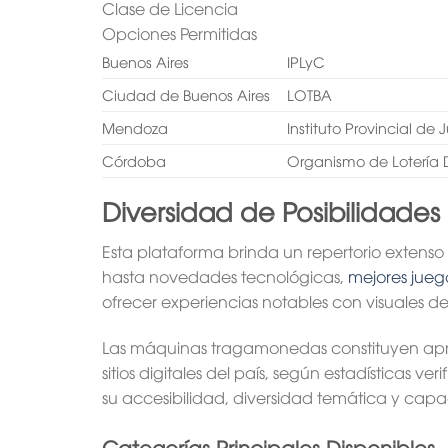
Clase de Licencia
Opciones Permitidas
Buenos Aires
IPLyC
Ciudad de Buenos Aires
LOTBA
Mendoza
Instituto Provincial d
Córdoba
Organismo de Loterí
Diversidad de Posibilidades
Esta plataforma brinda un repertorio extens
hasta novedades tecnológicas,
mejores jueg
ofrecer experiencias notables con visuales d
Las máquinas tragamonedas constituyen apro
sitios digitales del país, según estadísticas v
su accesibilidad, diversidad temática y capac
Categorías Principales Disponibles