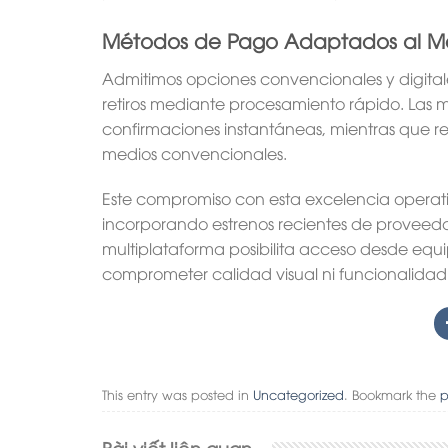
Métodos de Pago Adaptados al M
Admitimos opciones convencionales y digitales
retiros mediante procesamiento rápido. Las 
confirmaciones instantáneas, mientras que r
medios convencionales.
Este compromiso con esta excelencia operativ
incorporando estrenos recientes de proveed
multiplataforma posibilita acceso desde equip
comprometer calidad visual ni funcionalidad
This entry was posted in
Uncategorized
. Bookmark the
p
Bài viết liên quan