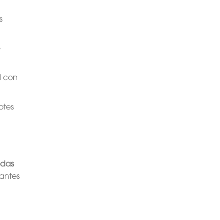
s
e
l con
otes
das
pantes