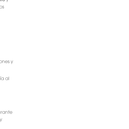
os
ones y
a al
urante
 y