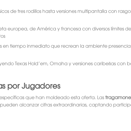
cos de tres rodillos hasta versiones multipantalla con rasgo
eta europea, de América y francesa con diversos límites d
tos
s en tiempo inmediato que recrean la ambiente presencia
uyendo Texas Hold’em, Omaha y versiones caribeñas con b
as por Jugadores
 específicas que han moldeado esta oferta. Las
tragamone
pueden alcanzar cifras extraordinarias, captando partici