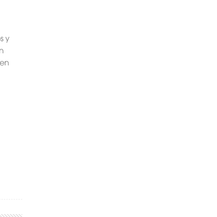
s y
n
ren