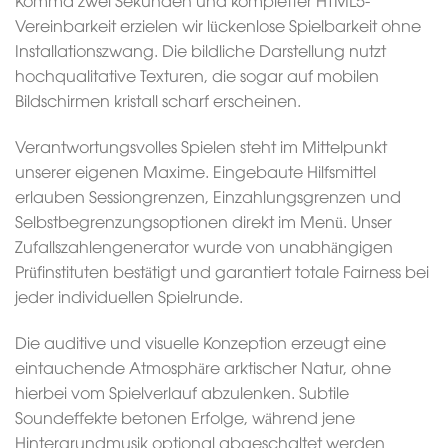
Komma zwei Sekunden und kompletter HTML5-
Vereinbarkeit erzielen wir lückenlose Spielbarkeit ohne
Installationszwang. Die bildliche Darstellung nutzt
hochqualitative Texturen, die sogar auf mobilen
Bildschirmen kristall scharf erscheinen.
Verantwortungsvolles Spielen steht im Mittelpunkt
unserer eigenen Maxime. Eingebaute Hilfsmittel
erlauben Sessiongrenzen, Einzahlungsgrenzen und
Selbstbegrenzungsoptionen direkt im Menü. Unser
Zufallszahlengenerator wurde von unabhängigen
Prüfinstituten bestätigt und garantiert totale Fairness bei
jeder individuellen Spielrunde.
Die auditive und visuelle Konzeption erzeugt eine
eintauchende Atmosphäre arktischer Natur, ohne
hierbei vom Spielverlauf abzulenken. Subtile
Soundeffekte betonen Erfolge, während jene
Hintergrundmusik optional abgeschaltet werden