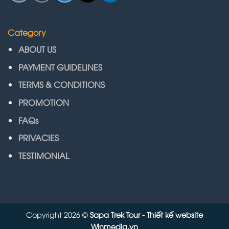
Category
ABOUT US
PAYMENT GUIDELINES
TERMS & CONDITIONS
PROMOTION
FAQs
PRIVACIES
TESTIMONIAL
Copyright 2026 ©
Sapa Trek Tour - Thiết kế website
Winmedia.vn