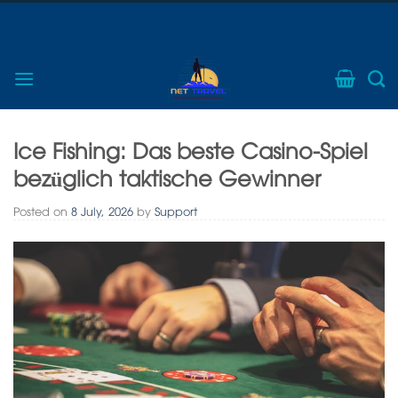
Skip
Phone: 0974703268
to
Call to get immediate advice
content
Ice Fishing: Das beste Casino-Spiel
bezüglich taktische Gewinner
Posted on
8 July, 2026
by
Support