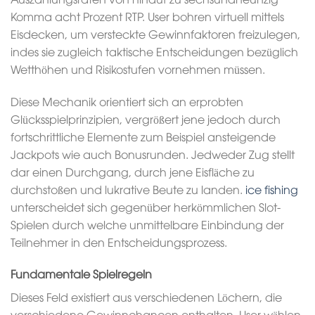
Komma acht Prozent RTP. User bohren virtuell mittels
Eisdecken, um versteckte Gewinnfaktoren freizulegen,
indes sie zugleich taktische Entscheidungen bezüglich
Wetthöhen und Risikostufen vornehmen müssen.
Diese Mechanik orientiert sich an erprobten
Glücksspielprinzipien, vergrößert jene jedoch durch
fortschrittliche Elemente zum Beispiel ansteigende
Jackpots wie auch Bonusrunden. Jedweder Zug stellt
dar einen Durchgang, durch jene Eisfläche zu
durchstoßen und lukrative Beute zu landen.
ice fishing
unterscheidet sich gegenüber herkömmlichen Slot-
Spielen durch welche unmittelbare Einbindung der
Teilnehmer in den Entscheidungsprozess.
Fundamentale Spielregeln
Dieses Feld existiert aus verschiedenen Löchern, die
verschiedene Gewinnchancen enthalten. User wählen