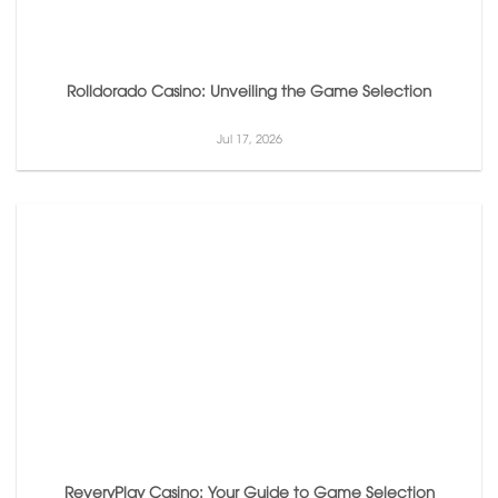
Rolldorado Casino: Unveiling the Game Selection
Jul 17, 2026
ReveryPlay Casino: Your Guide to Game Selection