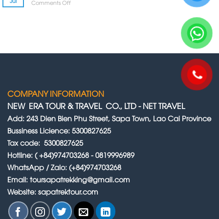
Jul
on
Comments Off
Une
Rodeoslot
Expérience
Casino
de
și
Jeu
Experiența
Inoubliable
Mobilă
COMPANY INFORMATION
NEW ERA TOUR & TRAVEL CO., LTD
-
NET TRAVEL
Add: 243 Dien Bien Phu Street, Sapa Town, Lao Cai Province
Bussiness Licience: 5300827625
Tax code: 5300827625
Hotline: ( +84)974703268 - 0819996989
WhatsApp / Zalo: (+84)974703268
Email: toursapatrekking@gmail.com
Website: sapatrektour.com