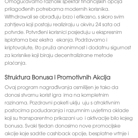
Omogućavamo raznolik spektar financijskih opcija
prilagođenih potrebama modernih korisnika.
Withdrawali se obrađuju brzo i efikasno, s skoro svim
zahtjeva koji postaju realiziraju u okviru 24 sata od
potvrde. Potvrđeni korisnici posjeduju u ekspresnim
isplatama bez ekstra čekanja. Podržavamo i
kriptovalute, što pruža anonimnost i dodatnu sigurnost
za korisnike koji biraju decentralizirane metode
plaćanja.
Struktura Bonusa i Promotivnih Akcija
Ovaj program nagrađivanja osmišljen je tako da
donosi stvarnu korist igračima na kompletnim
razinama. Pozdravni paketi uključuju s atraktivnim
postocima podudaranja i razumnim uvjetima oklade
koji su transparentno prikazani uoči aktivacije bilo kojeg
bonusa. Svaki tjedan donosimo nove promocijske
akcije koje sadrže cashback opcije, besplatne vrtnje i