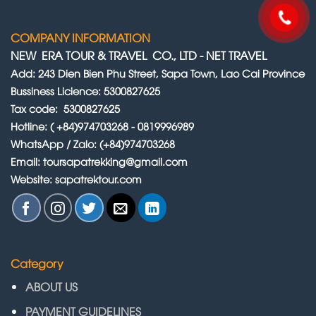
COMPANY INFORMATION
NEW ERA TOUR & TRAVEL CO., LTD
-
NET TRAVEL
Add: 243 Dien Bien Phu Street, Sapa Town, Lao Cai Province
Bussiness Licience: 5300827625
Tax code: 5300827625
Hotline: ( +84)974703268 - 0819996989
WhatsApp / Zalo: (+84)974703268
Email: toursapatrekking@gmail.com
Website: sapatrektour.com
Category
ABOUT US
PAYMENT GUIDELINES