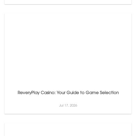
ReveryPlay Casino: Your Guide to Game Selection
Jul 17, 2026