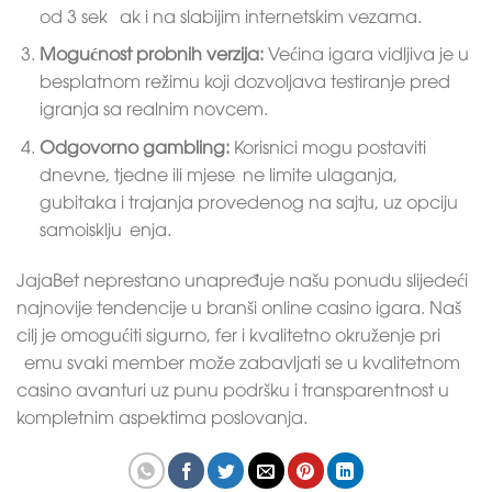
od 3 sek čak i na slabijim internetskim vezama.
Mogućnost probnih verzija:
Većina igara vidljiva je u
besplatnom režimu koji dozvoljava testiranje pred
igranja sa realnim novcem.
Odgovorno gambling:
Korisnici mogu postaviti
dnevne, tjedne ili mjesečne limite ulaganja,
gubitaka i trajanja provedenog na sajtu, uz opciju
samoisključenja.
JajaBet neprestano unapređuje našu ponudu slijedeći
najnovije tendencije u branši online casino igara. Naš
cilj je omogućiti sigurno, fer i kvalitetno okruženje pri
čemu svaki member može zabavljati se u kvalitetnom
casino avanturi uz punu podršku i transparentnost u
kompletnim aspektima poslovanja.