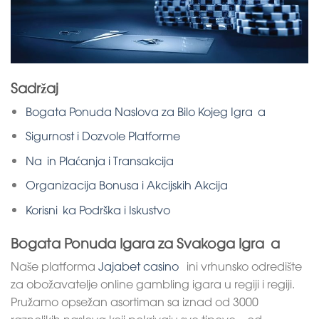
Sadržaj
Bogata Ponuda Naslova za Bilo Kojeg Igrača
Sigurnost i Dozvole Platforme
Način Plaćanja i Transakcija
Organizacija Bonusa i Akcijskih Akcija
Korisnička Podrška i Iskustvo
Bogata Ponuda Igara za Svakoga Igrača
Naše platforma
Jajabet casino
čini vrhunsko odredište
za obožavatelje online gambling igara u regiji i regiji.
Pružamo opsežan asortiman sa iznad od 3000