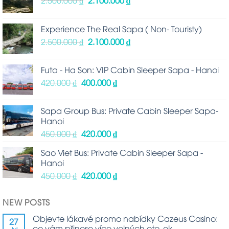
Experience The Real Sapa ( Non- Touristy)
2.500.000
₫
2.100.000
₫
Futa - Ha Son: VIP Cabin Sleeper Sapa - Hanoi
420.000
₫
400.000
₫
Sapa Group Bus: Private Cabin Sleeper Sapa-
Hanoi
450.000
₫
420.000
₫
Sao Viet Bus: Private Cabin Sleeper Sapa -
Hanoi
450.000
₫
420.000
₫
NEW POSTS
Objevte lákavé promo nabídky Cazeus Casino:
27
co vám přinese více volných otoček
Jul