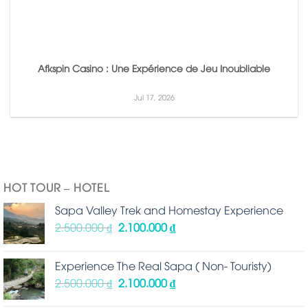
Afkspin Casino : Une Expérience de Jeu Inoubliable
Jul 17, 2026
HOT TOUR – HOTEL
Sapa Valley Trek and Homestay Experience
2.500.000
₫
2.100.000
₫
Experience The Real Sapa ( Non- Touristy)
2.500.000
₫
2.100.000
₫