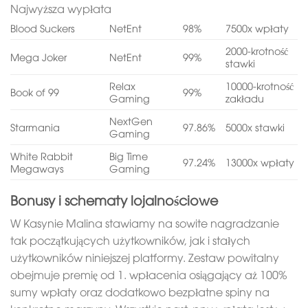
Najwyższa wypłata
Blood Suckers
NetEnt
98%
7500x wpłaty
2000-krotność
Mega Joker
NetEnt
99%
stawki
Relax
10000-krotność
Book of 99
99%
Gaming
zakładu
NextGen
Starmania
97.86%
5000x stawki
Gaming
White Rabbit
Big Time
97.24%
13000x wpłaty
Megaways
Gaming
Bonusy i schematy lojalnościowe
W Kasynie Malina stawiamy na sowite nagradzanie
tak początkujących użytkowników, jak i stałych
użytkowników niniejszej platformy. Zestaw powitalny
obejmuje premię od 1. wpłacenia osiągający aż 100%
sumy wpłaty oraz dodatkowo bezpłatne spiny na