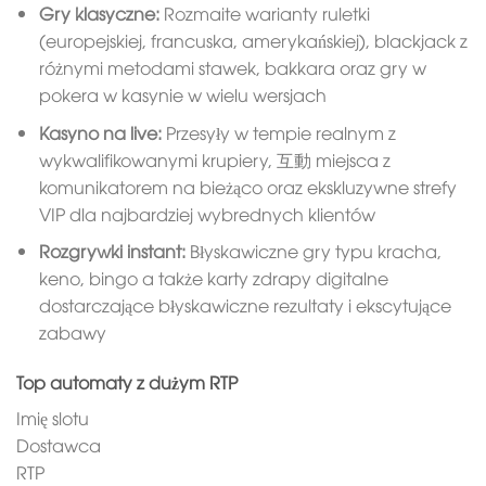
Gry klasyczne:
Rozmaite warianty ruletki
(europejskiej, francuska, amerykańskiej), blackjack z
różnymi metodami stawek, bakkara oraz gry w
pokera w kasynie w wielu wersjach
Kasyno na live:
Przesyły w tempie realnym z
wykwalifikowanymi krupiery, 互動 miejsca z
komunikatorem na bieżąco oraz ekskluzywne strefy
VIP dla najbardziej wybrednych klientów
Rozgrywki instant:
Błyskawiczne gry typu kracha,
keno, bingo a także karty zdrapy digitalne
dostarczające błyskawiczne rezultaty i ekscytujące
zabawy
Top automaty z dużym RTP
Imię slotu
Dostawca
RTP