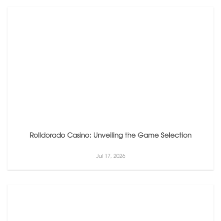
Rolldorado Casino: Unveiling the Game Selection
Jul 17, 2026