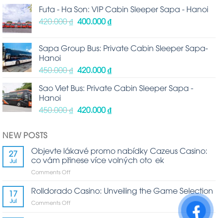
Futa - Ha Son: VIP Cabin Sleeper Sapa - Hanoi
420.000
₫
400.000
₫
Sapa Group Bus: Private Cabin Sleeper Sapa-
Hanoi
450.000
₫
420.000
₫
Sao Viet Bus: Private Cabin Sleeper Sapa -
Hanoi
450.000
₫
420.000
₫
NEW POSTS
Objevte lákavé promo nabídky Cazeus Casino:
27
co vám přinese více volných otoček
Jul
on
Comments Off
Objevte
lákavé
Rolldorado Casino: Unveiling the Game Selection
17
promo
Jul
on
Comments Off
nabídky
Rolldorado
Cazeus