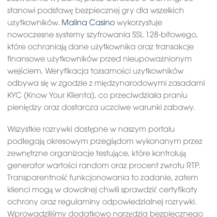
stanowi podstawę bezpiecznej gry dla wszelkich
użytkowników.
Malina Casino
wykorzystuje
nowoczesne systemy szyfrowania SSL 128-bitowego,
które ochraniają dane użytkownika oraz transakcje
finansowe użytkowników przed nieupoważnionym
wejściem. Weryfikacja tożsamości użytkowników
odbywa się w zgodzie z międzynarodowymi zasadami
KYC (Know Your Klienta), co przeciwdziała praniu
pieniędzy oraz dostarcza uczciwe warunki zabawy.
Wszystkie rozrywki dostępne w naszym portalu
podlegają okresowym przeglądom wykonanym przez
zewnętrzne organizacje testujące, które kontrolują
generator wartości random oraz procent zwrotu RTP.
Transparentność funkcjonowania to zadanie, zatem
klienci mogą w dowolnej chwili sprawdzić certyfikaty
ochrony oraz regulaminy odpowiedzialnej rozrywki.
Wprowadziliśmy dodatkowo narzędzia bezpiecznego