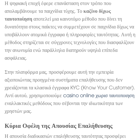
Η ψηφιακή εποχή έφερε επανάσταση στον τρόπο που
απολαμβάνουμε τα παιχνίδια τύχης. Το
καζίνο δίχως
ταυτοποίηση
αποτελεί μια καινοτόμο μέθοδο που δίνει τη
δυνατότητα στους παίκτες να συμμετέχουν σε παιχνίδια δίχως να
υποβάλλουν ατομικά έγγραφα ή πληροφορίες ταυτότητας. Αυτή η
μέθοδος στηρίζεται σε σύγχρονες τεχνολογίες που διασφαλίζουν
την ανωνυμία ενώ παράλληλα διατηρούν υψηλά επίπεδα
ασφάλειας.
Στην πλατφόρμα μας, προσφέρουμε αυτή την εμπειρία
αξιοποιώντας προηγμένα συστήματα επαλήθευσης που δεν
χρειάζονται τα κλασικά έγγραφα KYC (Know Your Customer).
Αντί αυτού, χρησιμοποιούμε
casino online χωρισ ταυτοποιηση
εναλλακτικές μεθόδους που σέβονται την ιδιωτικότητα των
χρηστών μας.
Κύρια Οφέλη της Απουσίας Επαλήθευσης
Η απουσία διαδικασιών επαλήθευσης ταυτότητας προσφέρει