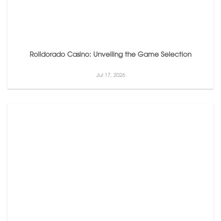
Rolldorado Casino: Unveiling the Game Selection
Jul 17, 2026