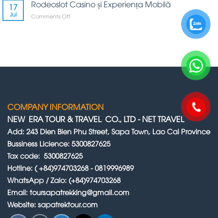
Casino
Rodeoslot Casino și Experiența Mobilă
Selection
17
:
Jul
on
Comments Off
Une
Rodeoslot
Expérience
Casino
de
și
Jeu
Experiența
Inoubliable
Mobilă
COMPANY INFORMATION
NEW ERA TOUR & TRAVEL CO., LTD
-
NET TRAVEL
Add: 243 Dien Bien Phu Street, Sapa Town, Lao Cai Province
Bussiness Licience: 5300827625
Tax code: 5300827625
Hotline: ( +84)974703268 - 0819996989
WhatsApp / Zalo: (+84)974703268
Email: toursapatrekking@gmail.com
Website: sapatrektour.com