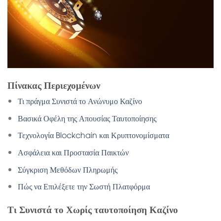
Πίνακας Περιεχομένων
Τι πράγμα Συνιστά το Ανώνυμο Καζίνο
Βασικά Οφέλη της Απουσίας Ταυτοποίησης
Τεχνολογία Blockchain και Κρυπτονομίσματα
Ασφάλεια και Προστασία Παικτών
Σύγκριση Μεθόδων Πληρωμής
Πώς να Επιλέξετε την Σωστή Πλατφόρμα
Τι Συνιστά το Χωρίς ταυτοποίηση Καζίνο