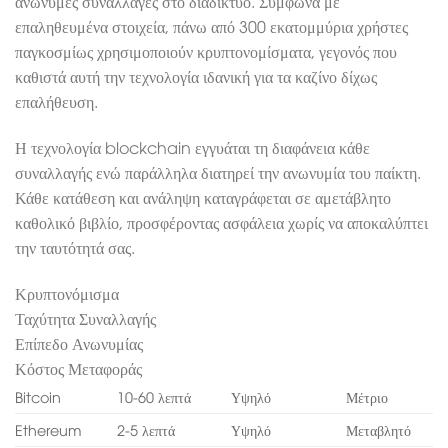
ανώνυμες συναλλαγές στο διαδίκτυο. Σύμφωνα με
επαληθευμένα στοιχεία, πάνω από 300 εκατομμύρια χρήστες
παγκοσμίως χρησιμοποιούν κρυπτονομίσματα, γεγονός που
καθιστά αυτή την τεχνολογία ιδανική για τα καζίνο δίχως
επαλήθευση.
Η τεχνολογία blockchain εγγυάται τη διαφάνεια κάθε
συναλλαγής ενώ παράλληλα διατηρεί την ανωνυμία του παίκτη.
Κάθε κατάθεση και ανάληψη καταγράφεται σε αμετάβλητο
καθολικό βιβλίο, προσφέροντας ασφάλεια χωρίς να αποκαλύπτει
την ταυτότητά σας.
Κρυπτονόμισμα
Ταχύτητα Συναλλαγής
Επίπεδο Ανωνυμίας
Κόστος Μεταφοράς
Bitcoin
10-60 λεπτά
Υψηλό
Μέτριο
Ethereum
2-5 λεπτά
Υψηλό
Μεταβλητό