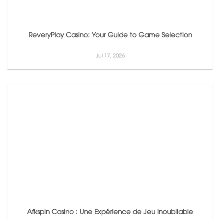
ReveryPlay Casino: Your Guide to Game Selection
Jul 17, 2026
Afkspin Casino : Une Expérience de Jeu Inoubliable