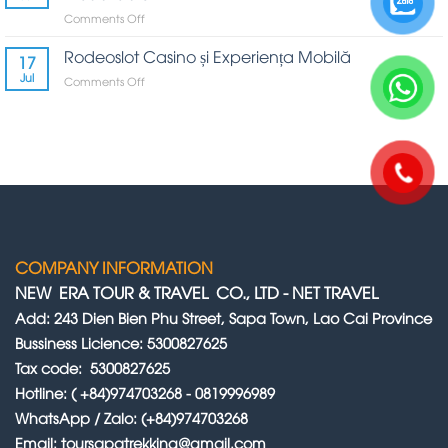
Guide
on
Comments Off
to
Afkspin
Game
Casino
Rodeoslot Casino și Experiența Mobilă
Selection
17
:
Jul
on
Comments Off
Une
Rodeoslot
Expérience
Casino
de
și
Jeu
Experiența
Inoubliable
Mobilă
COMPANY INFORMATION
NEW ERA TOUR & TRAVEL CO., LTD
-
NET TRAVEL
Add: 243 Dien Bien Phu Street, Sapa Town, Lao Cai Province
Bussiness Licience: 5300827625
Tax code: 5300827625
Hotline: ( +84)974703268 - 0819996989
WhatsApp / Zalo: (+84)974703268
Email: toursapatrekking@gmail.com