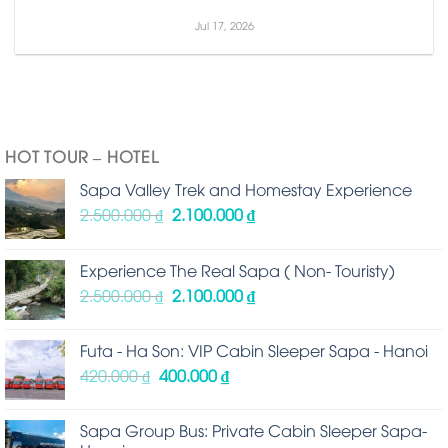
Jul 17, 2026
HOT TOUR – HOTEL
Sapa Valley Trek and Homestay Experience
2.500.000
₫
2.100.000
₫
Experience The Real Sapa ( Non- Touristy)
2.500.000
₫
2.100.000
₫
Futa - Ha Son: VIP Cabin Sleeper Sapa - Hanoi
420.000
₫
400.000
₫
Sapa Group Bus: Private Cabin Sleeper Sapa-