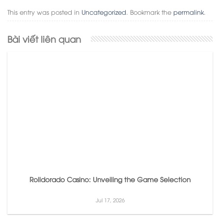
This entry was posted in
Uncategorized
. Bookmark the
permalink
.
Bài viết liên quan
Rolldorado Casino: Unveiling the Game Selection
Jul 17, 2026