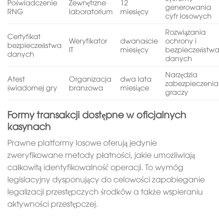
Poświadczenie
Zewnętrzne
12
generowania
RNG
laboratorium
miesięcy
cyfr losowych
Rozwiązania
Certyfikat
Weryfikator
dwanaście
ochrony i
bezpieczeństwa
IT
miesięcy
bezpieczeństw
danych
danych
Narzędzia
Atest
Organizacja
dwa lata
zabezpieczenia
świadomej gry
branżowa
miesiące
graczy
Formy transakcji dostępne w oficjalnych
kasynach
Prawne platformy losowe oferują jedynie
zweryfikowane metody płatności, jakie umożliwiają
całkowitą identyfikowalność operacji. To wymóg
legislacyjny dysponujący do celowości zapobieganie
legalizacji przestępczych środków a także wspieraniu
aktywności przestępczej.