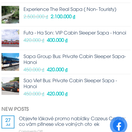
Experience The Real Sapa ( Non- Touristy)
2.500.000
₫
2.100.000
₫
Futa - Ha Son: VIP Cabin Sleeper Sapa - Hanoi
420.000
₫
400.000
₫
Sapa Group Bus: Private Cabin Sleeper Sapa-
Hanoi
450.000
₫
420.000
₫
Sao Viet Bus: Private Cabin Sleeper Sapa -
Hanoi
450.000
₫
420.000
₫
NEW POSTS
Objevte lákavé promo nabídky Cazeus Casino:
27
co vám přinese více volných otoček
Jul
on
Comments Off