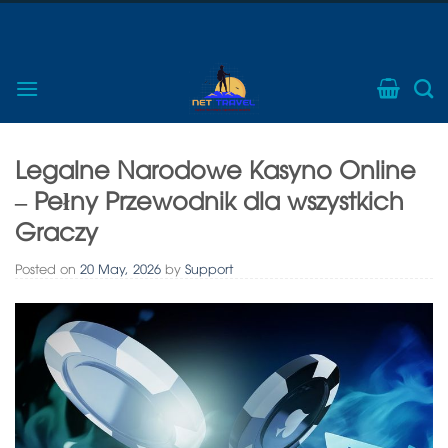
Skip
Phone: 0974703268
to
Call to get immediate advice
content
Legalne Narodowe Kasyno Online
– Pełny Przewodnik dla wszystkich
Graczy
Posted on
20 May, 2026
by
Support