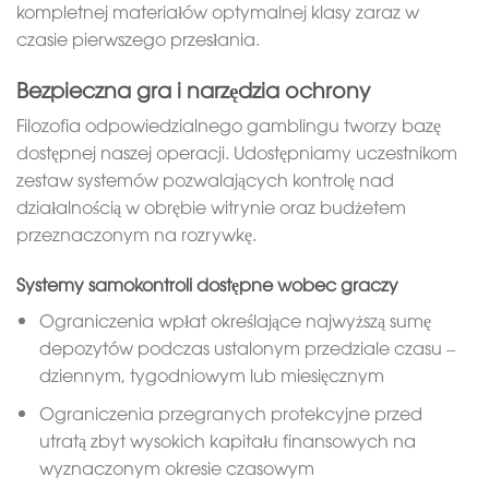
kompletnej materiałów optymalnej klasy zaraz w
czasie pierwszego przesłania.
Bezpieczna gra i narzędzia ochrony
Filozofia odpowiedzialnego gamblingu tworzy bazę
dostępnej naszej operacji. Udostępniamy uczestnikom
zestaw systemów pozwalających kontrolę nad
działalnością w obrębie witrynie oraz budżetem
przeznaczonym na rozrywkę.
Systemy samokontroli dostępne wobec graczy
Ograniczenia wpłat określające najwyższą sumę
depozytów podczas ustalonym przedziale czasu –
dziennym, tygodniowym lub miesięcznym
Ograniczenia przegranych protekcyjne przed
utratą zbyt wysokich kapitału finansowych na
wyznaczonym okresie czasowym