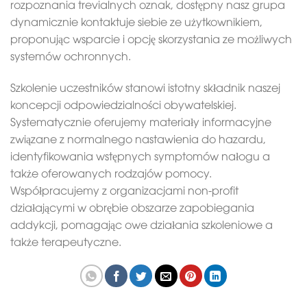
rozpoznania trevialnych oznak, dostępny nasz grupa
dynamicznie kontaktuje siebie ze użytkownikiem,
proponując wsparcie i opcję skorzystania ze możliwych
systemów ochronnych.
Szkolenie uczestników stanowi istotny składnik naszej
koncepcji odpowiedzialności obywatelskiej.
Systematycznie oferujemy materiały informacyjne
związane z normalnego nastawienia do hazardu,
identyfikowania wstępnych symptomów nałogu a
także oferowanych rodzajów pomocy.
Współpracujemy z organizacjami non-profit
działającymi w obrębie obszarze zapobiegania
addykcji, pomagając owe działania szkoleniowe a
także terapeutyczne.