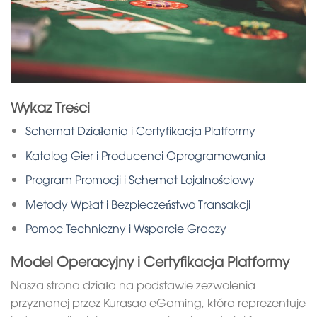
Wykaz Treści
Schemat Działania i Certyfikacja Platformy
Katalog Gier i Producenci Oprogramowania
Program Promocji i Schemat Lojalnościowy
Metody Wpłat i Bezpieczeństwo Transakcji
Pomoc Techniczny i Wsparcie Graczy
Model Operacyjny i Certyfikacja Platformy
Nasza strona działa na podstawie zezwolenia
przyznanej przez Kurasao eGaming, która reprezentuje