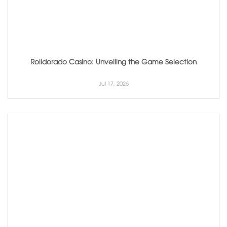
Rolldorado Casino: Unveiling the Game Selection
Jul 17, 2026