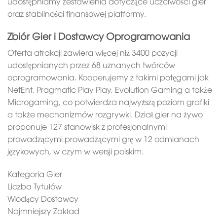
udostępniamy zestawienia dotyczące uczciwości gier
oraz stabilności finansowej platformy.
Zbiór Gier i Dostawcy Oprogramowania
Oferta atrakcji zawiera więcej niż 3400 pozycji
udostępnianych przez 68 uznanych twórców
oprogramowania. Kooperujemy z takimi potęgami jak
NetEnt, Pragmatic Play Play, Evolution Gaming a także
Microgaming, co potwierdza najwyższą poziom grafiki
a także mechanizmów rozgrywki. Dział gier na żywo
proponuje 127 stanowisk z profesjonalnymi
prowadzącymi prowadzącymi grę w 12 odmianach
językowych, w czym w wersji polskim.
Kategoria Gier
Liczba Tytułów
Wiodący Dostawcy
Najmniejszy Zakład