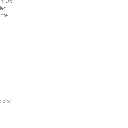
n. Die
len
chte
alette