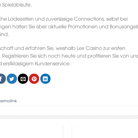
 Spielabläufe.
sche Ladezeiten und zuverlässige Connections, selbst bei
ungen halten Sie über aktuelle Promotionen und Bonusange
ind.
haft und erfahren Sie, weshalb Lex Casino zur ersten
. Registrieren Sie sich noch heute und profitieren Sie von u
 erstklassigem Kundenservice.
ermalink
.