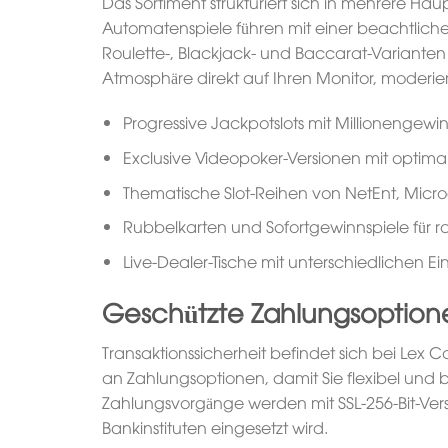
Das Sortiment strukturiert sich in mehrere Hau
Automatenspiele führen mit einer beachtliche
Roulette-, Blackjack- und Baccarat-Varianten
Atmosphäre direkt auf Ihren Monitor, moderier
Progressive Jackpotslots mit Millionengewi
Exclusive Videopoker-Versionen mit optim
Thematische Slot-Reihen von NetEnt, Mic
Rubbelkarten und Sofortgewinnspiele für 
Live-Dealer-Tische mit unterschiedlichen Ein
Geschützte Zahlungsoption
Transaktionssicherheit befindet sich bei Lex C
an Zahlungsoptionen, damit Sie flexibel un
Zahlungsvorgänge werden mit SSL-256-Bit-Ver
Bankinstituten eingesetzt wird.