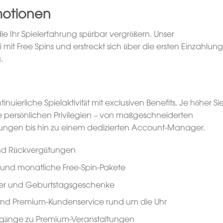
motionen
ie Ihr Spielerfahrung spürbar vergrößern. Unser
it Free Spins und erstreckt sich über die ersten Einzahlun
.
uierliche Spielaktivität mit exclusiven Benefits. Je höher Si
 persönlichen Privilegien – von maßgeschneiderten
gen bis hin zu einem dedizierten Account-Manager.
und Rückvergütungen
ts und monatliche Free-Spin-Pakete
ger und Geburtstagsgeschenke
n und Premium-Kundenservice rund um die Uhr
 Zugänge zu Premium-Veranstaltungen