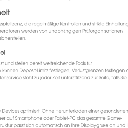
eit
spiellizenz, die regelmäßige Kontrollen und strikte Einhaltun
lsgeneratoren werden von unabhängigen Prüforganisationen
sicherstellen.
el
 und stellen bereit weitreichende Tools für
können Deposit-Limits festlegen, Verlustgrenzen festlegen 
nservice steht zu jeder Zeit unterstützend zur Seite, falls Sie
ile Devices optimiert. Ohne Herunterladen einer gesonderte
ser auf Smartphone oder Tablet-PC das gesamte Game-
uktur passt sich automatisch an Ihre Displaygröße an und li