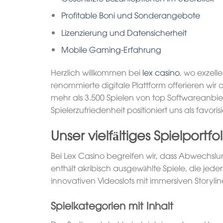
Profitable Boni und Sonderangebote
Lizenzierung und Datensicherheit
Mobile Gaming-Erfahrung
Herzlich willkommen bei
lex casino
, wo exzelle
renommierte digitale Plattform offerieren wir
mehr als 3.500 Spielen von top Softwareanbiet
Spielerzufriedenheit positioniert uns als favori
Unser vielfältiges Spielportfol
Bei Lex Casino begreifen wir, dass Abwechslun
enthält akribisch ausgewählte Spiele, die jed
innovativen Videoslots mit immersiven Storylin
Spielkategorien mit Inhalt