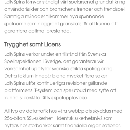
LollySpins förnyar ständigt vårt spelarsenal grundat kring
användaråsikter och branschens trender och trendspel.
Samtliga månader tillkommer nya spännande
spelnamn som noggrant granskats för att kunna att
garantera optimal prestanda.
Trygghet samt Licens
LollySpins verkar under en tillstånd från Svenska
Spelinspektionen i Sverige, det garanterar vår
verksamhet uppfyller svenska strikta spelreglering.
Detta faktum innebär bland mycket flera saker
LollySpins utför kontinuerliga revisioner gällande
plattformens IT-system och spelutbud med syfte att
kunna säkerställa rättvis spelupplevelse.
All typ av datatrafik hos våra webbplats skyddas med
256-bitars SSL-säkerhet – identisk säkerhetsnivå som
nyttjas hos storbanker samt finansiella organisationer.