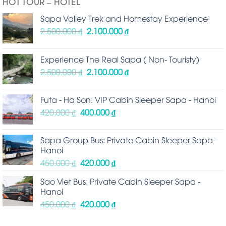
HOT TOUR – HOTEL
Sapa Valley Trek and Homestay Experience
2.500.000
₫
2.100.000
₫
Experience The Real Sapa ( Non- Touristy)
2.500.000
₫
2.100.000
₫
Futa - Ha Son: VIP Cabin Sleeper Sapa - Hanoi
420.000
₫
400.000
₫
Sapa Group Bus: Private Cabin Sleeper Sapa-
Hanoi
450.000
₫
420.000
₫
Sao Viet Bus: Private Cabin Sleeper Sapa -
Hanoi
450.000
₫
420.000
₫