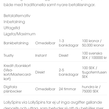
både med traditionella samt nyare betallösningar.
Betalalternativ
Inbetalning
Uttagstid
Lägsta/Maximum
1-3
100 kronor /
Bankbetalning
Omedelbar
bankdagar
50,000 kronor
100 svenska
Trustly
Instant
Direkt
SEK / 100000 kr
Kredit-/bankkort
100 SEK /
(Visa-
2-5
Direkt
tjugofemtusen
kort/Mastercard-
bankdagar
SEK
kort)
Digitala
hundra kr /
Omedelbar
24 timmar
plånböcker
75000 SEK
LollySpins via LollySpins tar ej ut inga avgifter gällande
deposits och uttag, som betyder så att du behåller mer