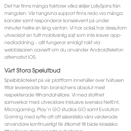
Det här finns många faktorer vilka skiljer LollySpins från
mängden. Vår hängivna support finns redo via många
kanaler samt responderar konsekvent på under
minuter hellre än lång väntan. Vi har också har dessutom
utvecklat en fullt mobilvänlig sajt som inte kräver app-
nedladdning – allt fungerar smidigt rakt via
webbläsaren oavsett om du använder Androidtelefon
alternativt iOS.
Vårt Stora Spelutbud
Spelbiblioteket på vår plattform innehåller över tvåtusen
titlar levererade från branschens absolut mest
respekterade tillhandahållare. Vi med stolthet
samverkar med utvecklare inklusive svenska NetEnt,
Microgaming, Play’n GO studios GO samt Evolution
Gaming med syfte att att säkerställa våra värderade
användare kontinuerligt får åtkomst till både klassiska
titlar liksom dom senaste nyheterna.