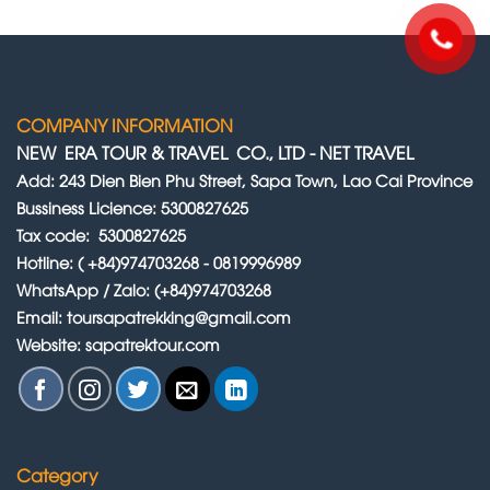
Mobilă
COMPANY INFORMATION
NEW ERA TOUR & TRAVEL CO., LTD
-
NET TRAVEL
Add: 243 Dien Bien Phu Street, Sapa Town, Lao Cai Province
Bussiness Licience: 5300827625
Tax code: 5300827625
Hotline: ( +84)974703268 - 0819996989
WhatsApp / Zalo: (+84)974703268
Email: toursapatrekking@gmail.com
Website: sapatrektour.com
Category