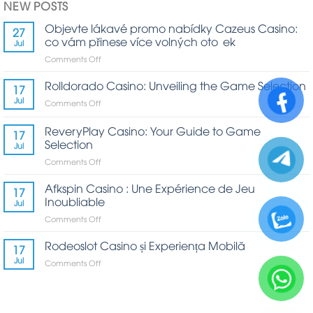
NEW POSTS
Objevte lákavé promo nabídky Cazeus Casino:
27
co vám přinese více volných otoček
Jul
on
Comments Off
Objevte
lákavé
Rolldorado Casino: Unveiling the Game Selection
17
promo
Jul
on
Comments Off
nabídky
Rolldorado
Cazeus
Casino:
ReveryPlay Casino: Your Guide to Game
Casino:
17
Unveiling
co
Selection
Jul
the
vám
on
Comments Off
Game
přinese
ReveryPlay
Selection
více
Casino:
Afkspin Casino : Une Expérience de Jeu
volných
17
Your
Inoubliable
otoček
Jul
Guide
on
Comments Off
to
Afkspin
Game
Casino
Rodeoslot Casino și Experiența Mobilă
Selection
17
:
Jul
on
Comments Off
Une
Rodeoslot
Expérience
Casino
de
și
Jeu
Experiența
Inoubliable