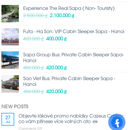
Experience The Real Sapa ( Non- Touristy)
2.500.000
₫
2.100.000
₫
Futa - Ha Son: VIP Cabin Sleeper Sapa - Hanoi
420.000
₫
400.000
₫
Sapa Group Bus: Private Cabin Sleeper Sapa-
Hanoi
450.000
₫
420.000
₫
Sao Viet Bus: Private Cabin Sleeper Sapa -
Hanoi
450.000
₫
420.000
₫
NEW POSTS
Objevte lákavé promo nabídky Cazeus Casino:
27
co vám přinese více volných otoček
Jul
on
Comments Off