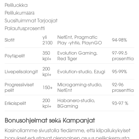
Peliluokka
Pelilukumäärä
Suosituimmat Tarjoajat
Palautusprosentti
yli
NetEnt, Pragmatic
Slotit
94-98%
2100
Play -yhtiö, PlaynGO
350
Evolution Gaming,
97-99.5
Pöytäpelit
kpl+
Red Tiger
prosenttia
200
Livepelisalongit
Evolution-studio, Ezugi
95-99%
kpl+
Progressiiviset
Microgaming-studio,
92-96
150+
pelit
NetEnt
prosenttia
200
Habanero-studio,
Erikoispelit
93-97 %
kpl+
BGaming
Bonusohjelmat sekä Kampanjat
Kasinollamme sivustolla tiedämme, että kilpailukykyiset
bonukset edustavat olennainen osuus pelikokemusta.