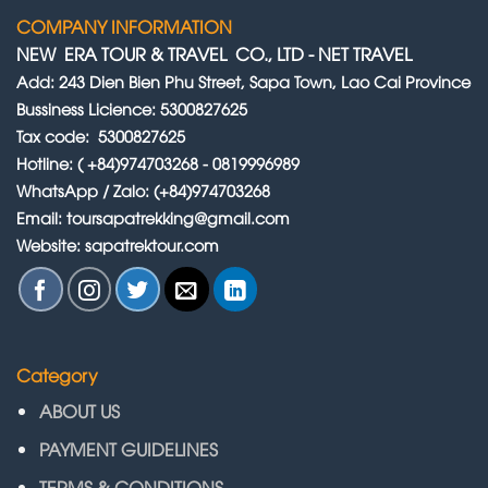
COMPANY INFORMATION
NEW ERA TOUR & TRAVEL CO., LTD
-
NET TRAVEL
Add: 243 Dien Bien Phu Street, Sapa Town, Lao Cai Province
Bussiness Licience: 5300827625
Tax code: 5300827625
Hotline: ( +84)974703268 - 0819996989
WhatsApp / Zalo: (+84)974703268
Email: toursapatrekking@gmail.com
Website: sapatrektour.com
Category
ABOUT US
PAYMENT GUIDELINES
TERMS & CONDITIONS