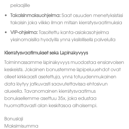
pelaajille
Takaisinmaksuohjelma:
Saat osuuden menetyksistäsi
takaisin joka viikko ilman mitään kierrätysvaatimuksia
VIP-ohjelma:
Tasoitettu kanta-asiakasohjelma
yksinomaisilla hyödyillä ynnä yksilöllisellä palvelulla
Kierrätysvaatimukset sekä Läpinäkyvyys
Toiminnassamme läpinäkyvyys muodostaa ensiarvoisen
keskeistä. Jokainen bonustemme läpipeluuehdot ovat
olleet kirkkaasti asetettuja, ynnä totuudenmukainen
data löytyy jatkuvasti saavutettavissa ehtosivun
alueella. Tavanomainen kierrätysvaatimus
bonuksellemme asettuu 35x, joka edustaa
huomattavasti alan keskitasoa alhaisempi.
Bonuslaji
Maksimisumma