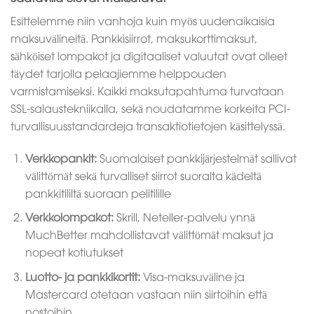
Esittelemme niin vanhoja kuin myös uudenaikaisia
maksuvälineitä. Pankkisiirrot, maksukorttimaksut,
sähköiset lompakot ja digitaaliset valuutat ovat olleet
täydet tarjolla pelaajiemme helppouden
varmistamiseksi. Kaikki maksutapahtuma turvataan
SSL-salaustekniikalla, sekä noudatamme korkeita PCI-
turvallisuusstandardeja transaktiotietojen käsittelyssä.
Verkkopankit:
Suomalaiset pankkijärjestelmät sallivat
välittömät sekä turvalliset siirrot suoralta kädeltä
pankkitililtä suoraan pelitilille
Verkkolompakot:
Skrill, Neteller-palvelu ynnä
MuchBetter mahdollistavat välittömät maksut ja
nopeat kotiutukset
Luotto- ja pankkikortit:
Visa-maksuväline ja
Mastercard otetaan vastaan niin siirtoihin että
nostoihin