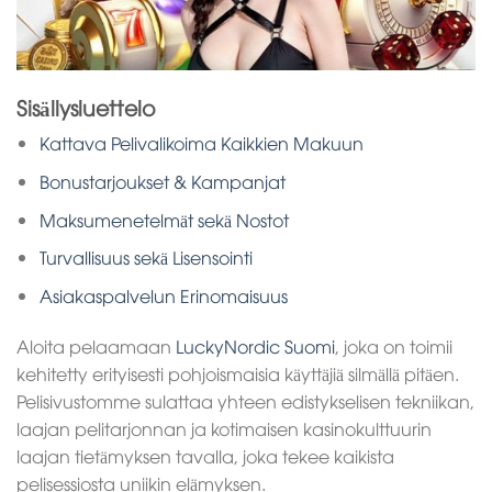
Sisällysluettelo
Kattava Pelivalikoima Kaikkien Makuun
Bonustarjoukset & Kampanjat
Maksumenetelmät sekä Nostot
Turvallisuus sekä Lisensointi
Asiakaspalvelun Erinomaisuus
Aloita pelaamaan
LuckyNordic Suomi
, joka on toimii
kehitetty erityisesti pohjoismaisia käyttäjiä silmällä pitäen.
Pelisivustomme sulattaa yhteen edistykselisen tekniikan,
laajan pelitarjonnan ja kotimaisen kasinokulttuurin
laajan tietämyksen tavalla, joka tekee kaikista
pelisessiosta uniikin elämyksen.