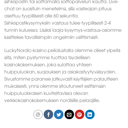
sähköpostin tai soittamalla soittopalvelun kautta. Live-
chat on suosituin menetelmä, sillä vasteajan pituus
asettuu tyypillisesti alle 60 sekuntia.
Sähköpostikysymyksiin vastaus tulee tyypillisesti 2-4
tunnin kuluessa. Lisäksi laaja kysymys-vastaus-osiomme
käsittelee tavallisimpiin ongelmiin välittömästi.
LuckyNordic-kasino pelialustalla olemme olleet ylpeitä
siitä, miten pystymme tuottaa täydellisen
kasinokokemuksen, joka sulattaa yhteen
huippuluokan, suojauksen ja asiakastyytyväisyyden.
Sivustomme paranee jatkuvasti käyttäjien palautteen
mukaisesti, ynnä olemme sitoutuneet esittämään
huippuluokkaisen kuviteltavissa olevan
verkkokasinokokemuksen nordisille pelaajille.