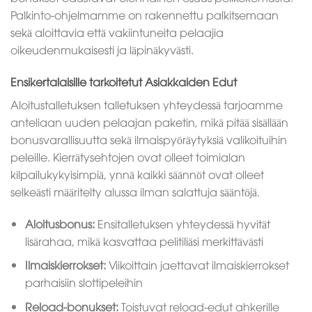
Palkinto-ohjelmamme on rakennettu palkitsemaan
sekä aloittavia että vakiintuneita pelaajia
oikeudenmukaisesti ja läpinäkyvästi.
Ensikertalaisille tarkoitetut Asiakkaiden Edut
Aloitustalletuksen talletuksen yhteydessä tarjoamme
anteliaan uuden pelaajan paketin, mikä pitää sisällään
bonusvarallisuutta sekä ilmaispyöräytyksiä valikoituihin
peleille. Kierrätysehtojen ovat olleet toimialan
kilpailukykyisimpiä, ynnä kaikki säännöt ovat olleet
selkeästi määritelty alussa ilman salattuja sääntöjä.
Aloitusbonus:
Ensitalletuksen yhteydessä hyvität
lisärahaa, mikä kasvattaa pelitiliäsi merkittävästi
Ilmaiskierrokset:
Viikoittain jaettavat ilmaiskierrokset
parhaisiin slottipeleihin
Reload-bonukset:
Toistuvat reload-edut ahkerille