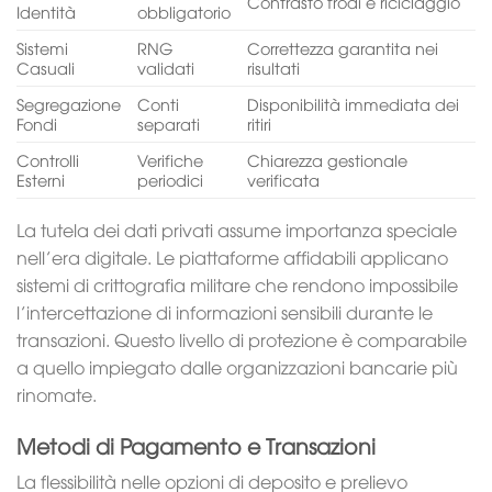
Contrasto frodi e riciclaggio
Identità
obbligatorio
Sistemi
RNG
Correttezza garantita nei
Casuali
validati
risultati
Segregazione
Conti
Disponibilità immediata dei
Fondi
separati
ritiri
Controlli
Verifiche
Chiarezza gestionale
Esterni
periodici
verificata
La tutela dei dati privati assume importanza speciale
nell’era digitale. Le piattaforme affidabili applicano
sistemi di crittografia militare che rendono impossibile
l’intercettazione di informazioni sensibili durante le
transazioni. Questo livello di protezione è comparabile
a quello impiegato dalle organizzazioni bancarie più
rinomate.
Metodi di Pagamento e Transazioni
La flessibilità nelle opzioni di deposito e prelievo