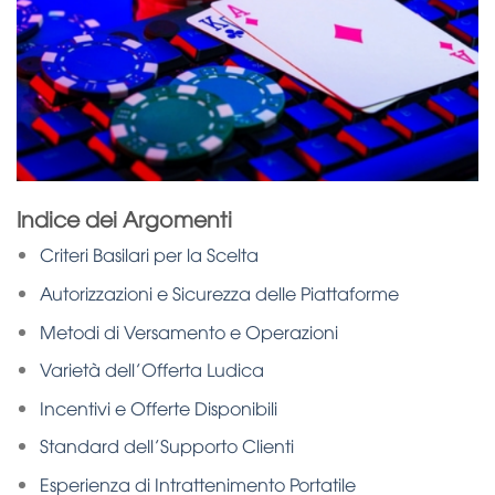
Indice dei Argomenti
Criteri Basilari per la Scelta
Autorizzazioni e Sicurezza delle Piattaforme
Metodi di Versamento e Operazioni
Varietà dell’Offerta Ludica
Incentivi e Offerte Disponibili
Standard dell’Supporto Clienti
Esperienza di Intrattenimento Portatile