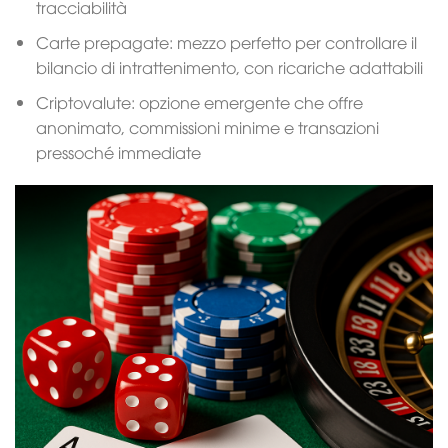
tracciabilità
Carte prepagate: mezzo perfetto per controllare il
bilancio di intrattenimento, con ricariche adattabili
Criptovalute: opzione emergente che offre
anonimato, commissioni minime e transazioni
pressoché immediate