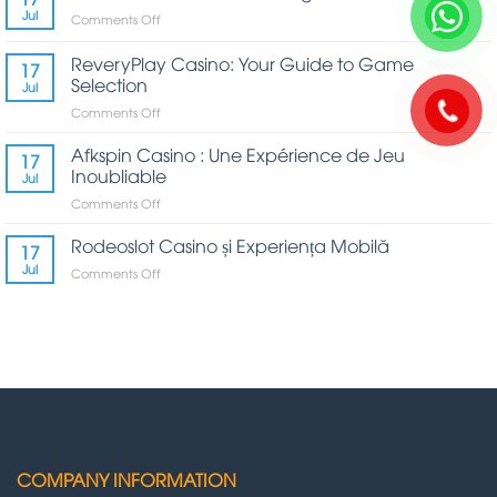
promo
Jul
on
Comments Off
nabídky
Rolldorado
Cazeus
Casino:
ReveryPlay Casino: Your Guide to Game
Casino:
17
Unveiling
co
Selection
Jul
the
vám
on
Comments Off
Game
přinese
ReveryPlay
Selection
více
Casino:
Afkspin Casino : Une Expérience de Jeu
volných
17
Your
Inoubliable
otoček
Jul
Guide
on
Comments Off
to
Afkspin
Game
Casino
Rodeoslot Casino și Experiența Mobilă
Selection
17
:
Jul
on
Comments Off
Une
Rodeoslot
Expérience
Casino
de
și
Jeu
Experiența
Inoubliable
Mobilă
COMPANY INFORMATION