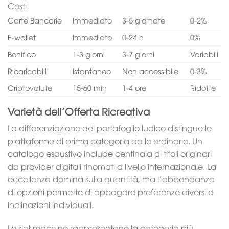
Costi
Carte Bancarie
Immediato
3-5 giornate
0-2%
E-wallet
Immediato
0-24 h
0%
Bonifico
1-3 giorni
3-7 giorni
Variabili
Ricaricabili
Istantaneo
Non accessibile
0-3%
Criptovalute
15-60 min
1-4 ore
Ridotte
Varietà dell’Offerta Ricreativa
La differenziazione del portafoglio ludico distingue le
piattaforme di prima categoria da le ordinarie. Un
catalogo esaustivo include centinaia di titoli originari
da provider digitali rinomati a livello internazionale. La
eccellenza domina sulla quantità, ma l’abbondanza
di opzioni permette di appagare preferenze diversi e
inclinazioni individuali.
Le slot machine rappresentano la categoria più