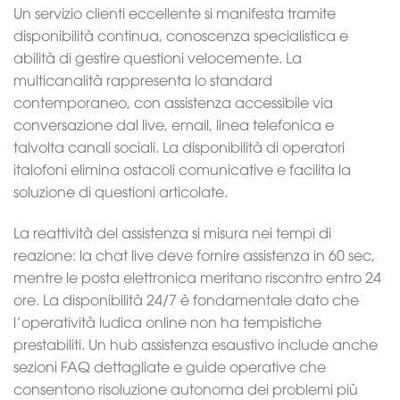
Un servizio clienti eccellente si manifesta tramite
disponibilità continua, conoscenza specialistica e
abilità di gestire questioni velocemente. La
multicanalità rappresenta lo standard
contemporaneo, con assistenza accessibile via
conversazione dal live, email, linea telefonica e
talvolta canali sociali. La disponibilità di operatori
italofoni elimina ostacoli comunicative e facilita la
soluzione di questioni articolate.
La reattività del assistenza si misura nei tempi di
reazione: la chat live deve fornire assistenza in 60 sec,
mentre le posta elettronica meritano riscontro entro 24
ore. La disponibilità 24/7 è fondamentale dato che
l’operatività ludica online non ha tempistiche
prestabiliti. Un hub assistenza esaustivo include anche
sezioni FAQ dettagliate e guide operative che
consentono risoluzione autonoma dei problemi più