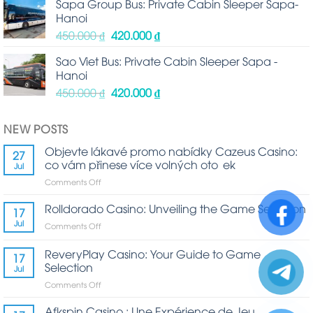
Sapa Group Bus: Private Cabin Sleeper Sapa-
Hanoi
450.000
₫
420.000
₫
Sao Viet Bus: Private Cabin Sleeper Sapa -
Hanoi
450.000
₫
420.000
₫
NEW POSTS
Objevte lákavé promo nabídky Cazeus Casino:
27
co vám přinese více volných otoček
Jul
on
Comments Off
Objevte
lákavé
Rolldorado Casino: Unveiling the Game Selection
17
promo
Jul
on
Comments Off
nabídky
Rolldorado
Cazeus
Casino:
ReveryPlay Casino: Your Guide to Game
Casino:
17
Unveiling
co
Selection
Jul
the
vám
on
Comments Off
Game
přinese
ReveryPlay
Selection
více
Casino:
Afkspin Casino : Une Expérience de Jeu
volných