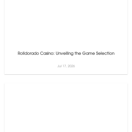
Rolldorado Casino: Unveiling the Game Selection
Jul 17, 2026