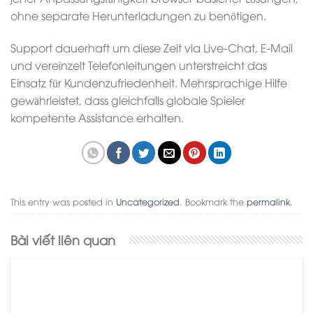
ohne separate Herunterladungen zu benötigen.
Support dauerhaft um diese Zeit via Live-Chat, E-Mail
und vereinzelt Telefonleitungen unterstreicht das
Einsatz für Kundenzufriedenheit. Mehrsprachige Hilfe
gewährleistet, dass gleichfalls globale Spieler
kompetente Assistance erhalten.
This entry was posted in
Uncategorized
. Bookmark the
permalink
.
Bài viết liên quan