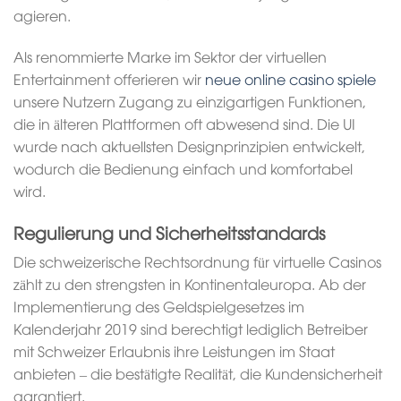
agieren.
Als renommierte Marke im Sektor der virtuellen
Entertainment offerieren wir
neue online casino spiele
unsere Nutzern Zugang zu einzigartigen Funktionen,
die in älteren Plattformen oft abwesend sind. Die UI
wurde nach aktuellsten Designprinzipien entwickelt,
wodurch die Bedienung einfach und komfortabel
wird.
Regulierung und Sicherheitsstandards
Die schweizerische Rechtsordnung für virtuelle Casinos
zählt zu den strengsten in Kontinentaleuropa. Ab der
Implementierung des Geldspielgesetzes im
Kalenderjahr 2019 sind berechtigt lediglich Betreiber
mit Schweizer Erlaubnis ihre Leistungen im Staat
anbieten – die bestätigte Realität, die Kundensicherheit
garantiert.