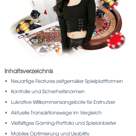
Inhaltsverzeichnis
Neuartige Features zeitgemäßer Spielplattformen
Kontrolle und Sicherheitsnormen
Lukrative Willkommensangebote für Erstnutzer
Aktuelle Transaktionswege im Vergleich
Vielfältiges Gaming-Portfolio und Spielanbieter
Mobiles Optimierung und Usability