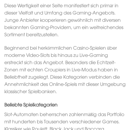
Diese Wertigkeit einer Seite manifestiert sich primär in
dieser Vielfalt und Umfang des Gaming-Angebots.
Junge Anbieter kooperieren gewöhnlich mit diversen
bekannten Gaming-Providern, um ein weitreichendes
Sortiment bereitzustellen.
Beginnend bei herkömmlichen Casino-Spielen über
moderne Video-Slots bis hinaus zu Live-Gaming
erstreckt sich das Angebot. Besonders die Echtzeit-
Zonen mit echten Croupiers in Live-Modus haben in
Beliebtheit zugelegt. Diese Kategorien verbinden die
Annehmlichkeit des Online-Spiels mit dieser Umgebung
klassischer Spielbanken.
Beliebte Spielkategorien
Slot-Automaten beherrschen zahlenmäßig das Portfolio
mit hunderten bis Tausenden verschiedener Games.
Klassiker wie Roulett, Black Jack und Baccara