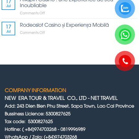
17
Your
Inoubliable
otoček
Jul
Guide
on
Comments Off
to
Afkspin
Game
Casino
Rodeoslot Casino și Experiența Mobilă
Selection
17
:
Jul
on
Comments Off
Une
Rodeoslot
Expérience
Casino
de
și
Jeu
Experiența
Inoubliable
Mobilă
COMPANY INFORMATION
NEW ERA TOUR & TRAVEL CO., LTD
-
NET TRAVEL
Add: 243 Dien Bien Phu Street, Sapa Town, Lao Cai Province
Bussiness Licience: 5300827625
Tax code: 5300827625
Hotline: ( +84)974703268 - 0819996989
WhatsApp / Zalo: (+84)974703268