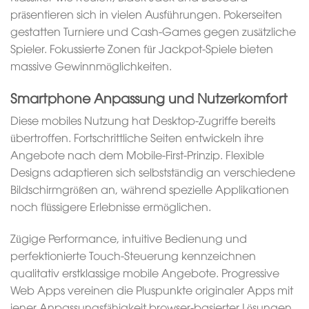
präsentieren sich in vielen Ausführungen. Pokerseiten
gestatten Turniere und Cash-Games gegen zusätzliche
Spieler. Fokussierte Zonen für Jackpot-Spiele bieten
massive Gewinnmöglichkeiten.
Smartphone Anpassung und Nutzerkomfort
Diese mobiles Nutzung hat Desktop-Zugriffe bereits
übertroffen. Fortschrittliche Seiten entwickeln ihre
Angebote nach dem Mobile-First-Prinzip. Flexible
Designs adaptieren sich selbstständig an verschiedene
Bildschirmgrößen an, während spezielle Applikationen
noch flüssigere Erlebnisse ermöglichen.
Zügige Performance, intuitive Bedienung und
perfektionierte Touch-Steuerung kennzeichnen
qualitativ erstklassige mobile Angebote. Progressive
Web Apps vereinen die Pluspunkte originaler Apps mit
jener Anpassungsfähigkeit browser-basierter Lösungen,