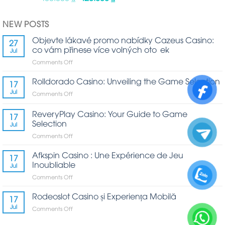
NEW POSTS
Objevte lákavé promo nabídky Cazeus Casino:
27
co vám přinese více volných otoček
Jul
on
Comments Off
Objevte
lákavé
Rolldorado Casino: Unveiling the Game Selection
17
promo
Jul
on
Comments Off
nabídky
Rolldorado
Cazeus
Casino:
ReveryPlay Casino: Your Guide to Game
Casino:
17
Unveiling
co
Selection
Jul
the
vám
on
Comments Off
Game
přinese
ReveryPlay
Selection
více
Casino:
Afkspin Casino : Une Expérience de Jeu
volných
17
Your
Inoubliable
otoček
Jul
Guide
on
Comments Off
to
Afkspin
Game
Casino
Rodeoslot Casino și Experiența Mobilă
Selection
17
:
Jul
on
Comments Off
Une
Rodeoslot
Expérience
Casino