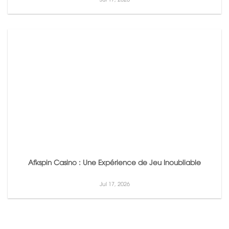
Afkspin Casino : Une Expérience de Jeu Inoubliable
Jul 17, 2026