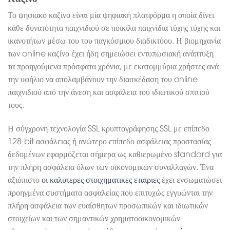
Το ψηφιακό καζίνο είναι μία ψηφιακή πλατφόρμα η οποία δίνει
κάθε δυνατότητα παιχνιδιού σε ποικίλα παιχνίδια τύχης τύχης και
ικανοτήτων μέσω του του παγκόσμιου διαδικτύου. Η βιομηχανία
των online καζίνο έχει ήδη σημειώσει εντυπωσιακή ανάπτυξη
τα προηγούμενα πρόσφατα χρόνια, με εκατομμύρια χρήστες ανά
την υφήλιο να απολαμβάνουν την διασκέδαση του online
παιχνιδιού από την άνεση και ασφάλεια του ιδιωτικού σπιτιού
τους.
Η σύγχρονη τεχνολογία SSL κρυπτογράφησης SSL με επίπεδο
128-bit ασφάλειας ή ανώτερο επίπεδο ασφάλειας προστασίας
δεδομένων εφαρμόζεται σήμερα ως καθιερωμένο standard για
την πλήρη ασφάλεια όλων των οικονομικών συναλλαγών. Ένα
αξιόπιστο
οι καλυτερες στοιχηματικες εταιριες
έχει ενσωματώσει
προηγμένα συστήματα ασφαλείας που επιτυχώς εγγυώνται την
πλήρη ασφάλεια των ευαίσθητων προσωπικών και ιδιωτικών
στοιχείων και των σημαντικών χρηματοοικονομικών