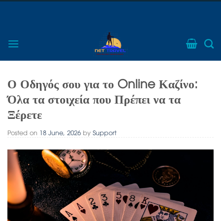
Skip
Phone: 0974703268
to
Call to get immediate advice
content
Ο Οδηγός σου για το Online Καζίνο:
Όλα τα στοιχεία που Πρέπει να τα
Ξέρετε
Posted on
18 June, 2026
by
Support