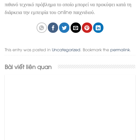
πιθανό τεχνικό πρόβλημα το οποίο μπορεί να προκύψει κατά τη
διάρκεια την εμπειρία του online παιχνιδιού.
This entry was posted in
Uncategorized
. Bookmark the
permalink
.
Bài viết liên quan