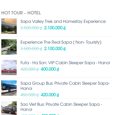
HOT TOUR – HOTEL
Sapa Valley Trek and Homestay Experience
2.500.000
₫
2.100.000
₫
Experience The Real Sapa ( Non- Touristy)
2.500.000
₫
2.100.000
₫
Futa - Ha Son: VIP Cabin Sleeper Sapa - Hanoi
420.000
₫
400.000
₫
Sapa Group Bus: Private Cabin Sleeper Sapa-
Hanoi
450.000
₫
420.000
₫
Sao Viet Bus: Private Cabin Sleeper Sapa -
Hanoi