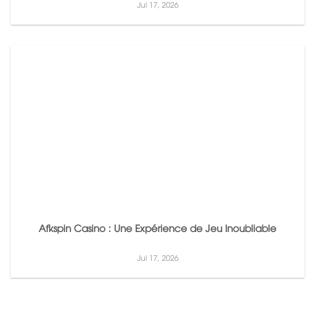
Jul 17, 2026
Afkspin Casino : Une Expérience de Jeu Inoubliable
Jul 17, 2026