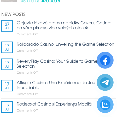
450.000
₫
420.000
₫
NEW POSTS
Objevte lákavé promo nabídky Cazeus Casino:
27
co vám přinese více volných otoček
Jul
on
Comments Off
Objevte
lákavé
Rolldorado Casino: Unveiling the Game Selection
17
promo
Jul
on
Comments Off
nabídky
Rolldorado
Cazeus
Casino:
ReveryPlay Casino: Your Guide to Game
Casino:
17
Unveiling
co
Selection
Jul
the
vám
on
Comments Off
Game
přinese
ReveryPlay
Selection
více
Casino:
Afkspin Casino : Une Expérience de Jeu
volných
17
Your
Inoubliable
otoček
Jul
Guide
on
Comments Off
to
Afkspin
Game
Casino
Rodeoslot Casino și Experiența Mobilă
Selection
17
:
Jul
on
Comments Off
Une
Rodeoslot
Expérience