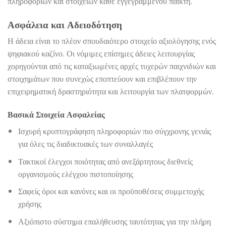
πληροφοριών και στοιχείων κάθε εγγεγραμμένου παίκτη.
Ασφάλεια και Αδειοδότηση
Η άδεια είναι το πλέον σπουδαιότερο στοιχείο αξιολόγησης ενός
ψηφιακού καζίνο. Οι νόμιμες επίσημες άδειες λειτουργίας
χορηγούνται από τις καταξιωμένες αρχές τυχερών παιχνιδιών και
στοιχημάτων που συνεχώς εποπτεύουν και επιβλέπουν την
επιχειρηματική δραστηριότητα και λειτουργία των πλατφορμών.
Βασικά Στοιχεία Ασφαλείας
Ισχυρή κρυπτογράφηση πληροφοριών πιο σύγχρονης γενιάς
για όλες τις διαδικτυακές των συναλλαγές
Τακτικοί έλεγχοι ποιότητας από ανεξάρτητους διεθνείς
οργανισμούς ελέγχου πιστοποίησης
Σαφείς όροι και κανόνες και οι προϋποθέσεις συμμετοχής
χρήσης
Αξιόπιστο σύστημα επαλήθευσης ταυτότητας για την πλήρη