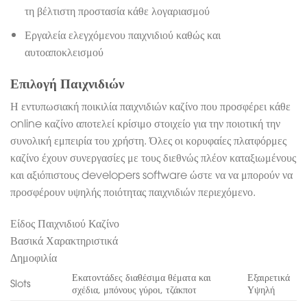
τη βέλτιστη προστασία κάθε λογαριασμού
Εργαλεία ελεγχόμενου παιχνιδιού καθώς και
αυτοαποκλεισμού
Επιλογή Παιχνιδιών
Η εντυπωσιακή ποικιλία παιχνιδιών καζίνο που προσφέρει κάθε
online καζίνο αποτελεί κρίσιμο στοιχείο για την ποιοτική την
συνολική εμπειρία του χρήστη. Όλες οι κορυφαίες πλατφόρμες
καζίνο έχουν συνεργασίες με τους διεθνώς πλέον καταξιωμένους
και αξιόπιστους developers software ώστε να να μπορούν να
προσφέρουν υψηλής ποιότητας παιχνιδιών περιεχόμενο.
Είδος Παιχνιδιού Καζίνο
Βασικά Χαρακτηριστικά
Δημοφιλία
Εκατοντάδες διαθέσιμα θέματα και
Εξαιρετικά
Slots
σχέδια, μπόνους γύροι, τζάκποτ
Υψηλή