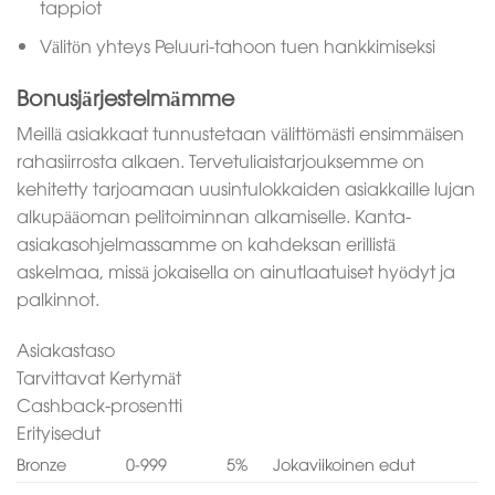
tappiot
Välitön yhteys Peluuri-tahoon tuen hankkimiseksi
Bonusjärjestelmämme
Meillä asiakkaat tunnustetaan välittömästi ensimmäisen
rahasiirrosta alkaen. Tervetuliaistarjouksemme on
kehitetty tarjoamaan uusintulokkaiden asiakkaille lujan
alkupääoman pelitoiminnan alkamiselle. Kanta-
asiakasohjelmassamme on kahdeksan erillistä
askelmaa, missä jokaisella on ainutlaatuiset hyödyt ja
palkinnot.
Asiakastaso
Tarvittavat Kertymät
Cashback-prosentti
Erityisedut
Bronze
0-999
5%
Jokaviikoinen edut