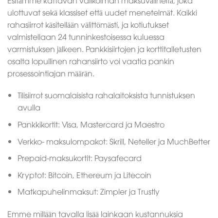
ulottuvat sekä klassiset että uudet menetelmät. Kaikki
rahasiirrot käsitellään välittömästi, ja kotiutukset
valmistellaan 24 tunninkestoisessa kuluessa
varmistuksen jälkeen. Pankkisiirtojen ja korttitalletusten
osalta lopullinen rahansiirto voi vaatia pankin
prosessointiajan määrän.
Tilisiirrot suomalaisista rahalaitoksista tunnistuksen
avulla
Pankkikortit: Visa, Mastercard ja Maestro
Verkko- maksulompakot: Skrill, Neteller ja MuchBetter
Prepaid-maksukortit: Paysafecard
Kryptot: Bitcoin, Ethereum ja Litecoin
Matkapuhelinmaksut: Zimpler ja Trustly
Emme millään tavalla lisää lainkaan kustannuksia