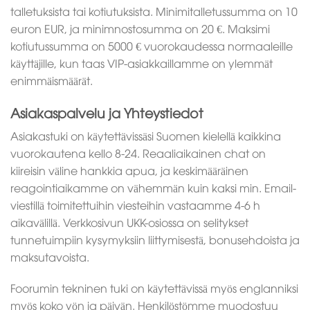
talletuksista tai kotiutuksista. Minimitalletussumma on 10
euron EUR, ja minimnostosumma on 20 €. Maksimi
kotiutussumma on 5000 € vuorokaudessa normaaleille
käyttäjille, kun taas VIP-asiakkaillamme on ylemmät
enimmäismäärät.
Asiakaspalvelu ja Yhteystiedot
Asiakastuki on käytettävissäsi Suomen kielellä kaikkina
vuorokautena kello 8-24. Reaaliaikainen chat on
kiireisin väline hankkia apua, ja keskimääräinen
reagointiaikamme on vähemmän kuin kaksi min. Email-
viestillä toimitettuihin viesteihin vastaamme 4-6 h
aikavälillä. Verkkosivun UKK-osiossa on selitykset
tunnetuimpiin kysymyksiin liittymisestä, bonusehdoista ja
maksutavoista.
Foorumin tekninen tuki on käytettävissä myös englanniksi
myös koko yön ja päivän. Henkilöstömme muodostuu