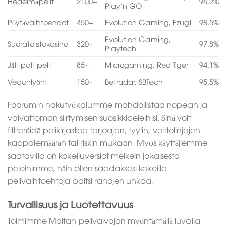
Hedelmäpelit
2100+
96.2%
Play’n GO
Pöytävaihtoehdot
450+
Evolution Gaming, Ezugi
98.5%
Evolution Gaming,
Suoratoistokasino
320+
97.8%
Playtech
Jättipottipelit
85+
Microgaming, Red Tiger
94.1%
Vedonlyönti
150+
Betradar, SBTech
95.5%
Foorumin hakutyökalumme mahdollistaa nopean ja
vaivattoman siirtymisen suosikkipeleihisi. Sinä voit
filtteröidä pelikirjastoa tarjoajan, tyylin, voittolinjojen
kappalemäärän tai riskin mukaan. Myös käyttäjiemme
saatavilla on kokeiluversiot melkein jokaisesta
peleihimme, näin ollen saadaksesi kokeilla
pelivaihtoehtoja paitsi rahojen uhkaa.
Turvallisuus ja Luotettavuus
Toimimme Maltan pelivalvojan myöntämällä luvalla