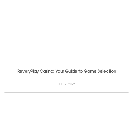
ReveryPlay Casino: Your Guide to Game Selection
Jul 17, 2026