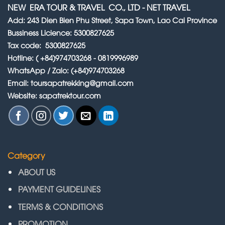
NEW ERA TOUR & TRAVEL CO., LTD
-
NET TRAVEL
Add: 243 Dien Bien Phu Street, Sapa Town, Lao Cai Province
Bussiness Licience: 5300827625
Tax code: 5300827625
Hotline: ( +84)974703268 - 0819996989
WhatsApp / Zalo: (+84)974703268
Email: toursapatrekking@gmail.com
Website: sapatrektour.com
Category
ABOUT US
PAYMENT GUIDELINES
TERMS & CONDITIONS
PROMOTION