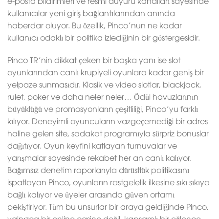
e-posta bildirimleri ve resmi duyuru kanalları sayesinde
kullanıcılar yeni giriş bağlantılarından anında
haberdar oluyor. Bu özellik, Pinco’nun ne kadar
kullanıcı odaklı bir politika izlediğinin bir göstergesidir.
Pinco TR’nin dikkat çeken bir başka yanı ise slot
oyunlarından canlı krupiyeli oyunlara kadar geniş bir
yelpaze sunmasıdır. Klasik ve video slotlar, blackjack,
rulet, poker ve daha neler neler… Ödül havuzlarının
büyüklüğü ve promosyonların çeşitliliği, Pinco’yu farklı
kılıyor. Deneyimli oyuncuların vazgeçemediği bir adres
haline gelen site, sadakat programıyla sürpriz bonuslar
dağıtıyor. Oyun keyfini katlayan turnuvalar ve
yarışmalar sayesinde rekabet her an canlı kalıyor.
Bağımsız denetim raporlarıyla dürüstlük politikasını
ispatlayan Pinco, oyunların rastgelelik ilkesine sıkı sıkıya
bağlı kalıyor ve üyeler arasında güven ortamı
pekiştiriyor. Tüm bu unsurlar bir araya geldiğinde Pinco,
yalnızca bir online casino değil, kapsamlı bir eğlence