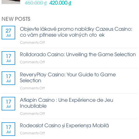
450.000
₫
420.000
₫
NEW POSTS
Objevte lákavé promo nabídky Cazeus Casino:
27
co vám přinese více volných otoček
Jul
on
Comments Off
Objevte
lákavé
Rolldorado Casino: Unveiling the Game Selection
17
promo
Jul
on
Comments Off
nabídky
Rolldorado
Cazeus
Casino:
ReveryPlay Casino: Your Guide to Game
Casino:
17
Unveiling
co
Selection
Jul
the
vám
on
Comments Off
Game
přinese
ReveryPlay
Selection
více
Casino:
Afkspin Casino : Une Expérience de Jeu
volných
17
Your
Inoubliable
otoček
Jul
Guide
on
Comments Off
to
Afkspin
Game
Casino
Rodeoslot Casino și Experiența Mobilă
Selection
17
:
Jul
on
Comments Off
Une
Rodeoslot