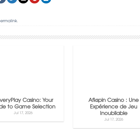
ermalink
.
veryPlay Casino: Your
Afkspin Casino : Une
de to Game Selection
Expérience de Jeu
Inoubliable
Jul 17, 2026
Jul 17, 2026