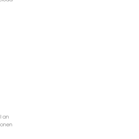
l an
ionen