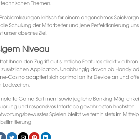
d technischen Themen.
e Problemlösungen kritisch für einem angenehmes Spielverg
n die Schulung der Mitarbeiter und jene Perfektionierung uns
 unser oberstes Ziel.
sigem Niveau
tet Ihnen den Zugriff auf sämtliche Features direkt via Ihren
 zusätzlichen Application. Unabhängig davon ob Handy od
ne-Casino adaptiert sich optimal an Ihr Device an und offer
n Ladezeiten.
mplette Game-Sortiment sowie jegliche Banking-Möglichke
euerung und responsives Interface gewährleisten höchsten
twortungsbewusstes Spielen bleibt weiterhin stets im Mittelp
stlimitierung.