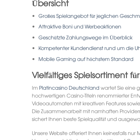
Übersicht
Großes Spielangebot für jeglichen Gesch
Attraktive Boni und Werbeaktionen
Geschützte Zahlungswege im Überblick
Kompetenter Kundendienst rund um die Uh
Mobile Gaming auf höchstem Standard
Vielfältiges Spielsortiment fü
Im
Platincasino Deutschland
wartet Sie eine 
hochwertigen Casino-Titeln renommierter Entwi
Videoautomaten mit kreativen Features sowie
Die Zusammenarbeit mit namhaften Provider
sichert Ihnen beste Spielqualität und ausge
Unsere Website offeriert Ihnen keinesfalls nur