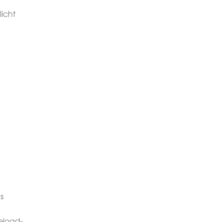
licht
s
Reload-