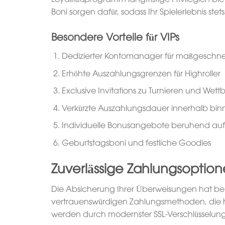
Boni sorgen dafür, sodass Ihr Spielerlebnis stet
Besondere Vorteile für VIPs
Dedizierter Kontomanager für maßgeschne
Erhöhte Auszahlungsgrenzen für Highroller
Exclusive Invitations zu Turnieren und We
Verkürzte Auszahlungsdauer innerhalb bin
Individuelle Bonusangebote beruhend auf 
Geburtstagsboni und festliche Goodies
Zuverlässige Zahlungsoption
Die Absicherung Ihrer Überweisungen hat beim P
vertrauenswürdigen Zahlungsmethoden, die h
werden durch modernster SSL-Verschlüsselung