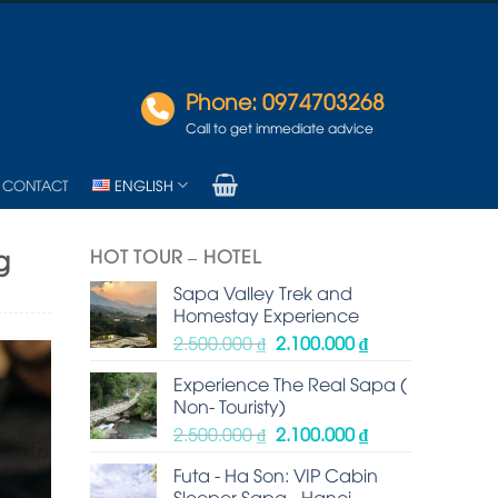
Phone: 0974703268
Call to get immediate advice
CONTACT
ENGLISH
g
HOT TOUR – HOTEL
Sapa Valley Trek and
Homestay Experience
2.500.000
₫
2.100.000
₫
Experience The Real Sapa (
Non- Touristy)
2.500.000
₫
2.100.000
₫
Futa - Ha Son: VIP Cabin
Sleeper Sapa - Hanoi