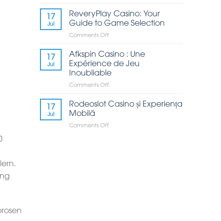
Rolldorado
Casino:
Casino:
ReveryPlay Casino: Your
co
17
Unveiling
vám
Guide to Game Selection
Jul
the
přinese
on
Comments Off
Game
více
ReveryPlay
Selection
volných
Casino:
Afkspin Casino : Une
otoček
17
Your
Expérience de Jeu
Jul
Guide
Inoubliable
to
on
Comments Off
Game
Afkspin
Selection
Casino
Rodeoslot Casino și Experiența
17
:
Mobilă
Jul
Une
on
Comments Off
Expérience
Rodeoslot
de
0
Casino
Jeu
și
Inoubliable
Experiența
lern.
Mobilă
ing
orosen