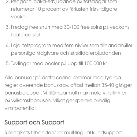
Pengar tillbaka-erbjudande på torsdagar som
returnerar 10 procent av förlusten från tidigare
vecka
Fredag free snurr med 30-100 free spins på veckans
featured slot
Lojalitetsprogram med fem nivåer som tillhandahåller
personliga rådgivare och särskilda erbjudanden
Tävlingar med pooler på upp till 100 000 kr
Alla bonusar på detta casino kommer med tydliga
regler avseende bonuskrav, oftast mellan 35-40 gånger
bonusbeloppet. Vi tillämpar noll maximala vinstlimiter
på välkomstbonusen, vilket ger spelare oändlig
vinstpotential.
Support och Support
RollingSlots tillhandahåller multilingual kundsupport