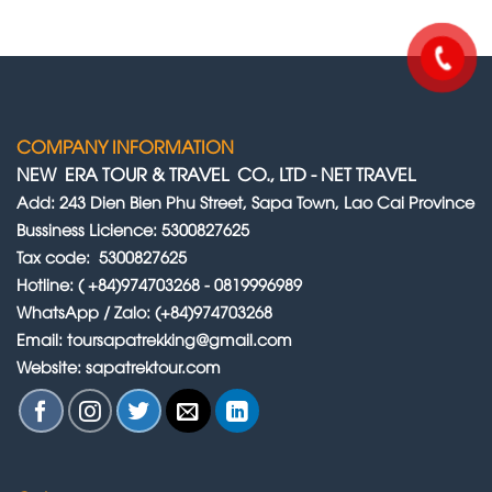
Jeu
Experiența
Inoubliable
Mobilă
COMPANY INFORMATION
NEW ERA TOUR & TRAVEL CO., LTD
-
NET TRAVEL
Add: 243 Dien Bien Phu Street, Sapa Town, Lao Cai Province
Bussiness Licience: 5300827625
Tax code: 5300827625
Hotline: ( +84)974703268 - 0819996989
WhatsApp / Zalo: (+84)974703268
Email: toursapatrekking@gmail.com
Website: sapatrektour.com