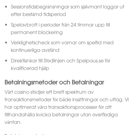
Sessionstidsbegränsningar som självmant loggar ut
efter bestämd tidsperiod
Spelavbrott i perioder från 24 timmar upp till
permanent blockering
Verklighetscheck som varnar om speltid med
kontinuerliga avstånd
Direktlänkar till Stödlinjen och Spelpaus.se för
kvalificerad hjälp
Betalningsmetoder och Betalningar
Vårt casino stödjer ett brett spektrum av
transaktionsmetoder för både insättningar och uttag. Vi
har optimerat våra transaktionsprocesser för att
tillhandahålla kvicka betalningar utan överflödiga
väntan.