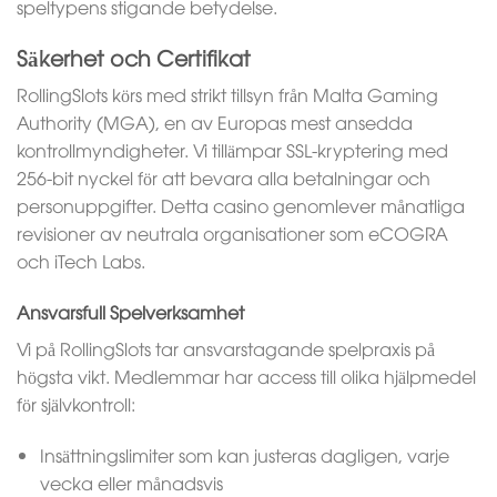
speltypens stigande betydelse.
Säkerhet och Certifikat
RollingSlots körs med strikt tillsyn från Malta Gaming
Authority (MGA), en av Europas mest ansedda
kontrollmyndigheter. Vi tillämpar SSL-kryptering med
256-bit nyckel för att bevara alla betalningar och
personuppgifter. Detta casino genomlever månatliga
revisioner av neutrala organisationer som eCOGRA
och iTech Labs.
Ansvarsfull Spelverksamhet
Vi på RollingSlots tar ansvarstagande spelpraxis på
högsta vikt. Medlemmar har access till olika hjälpmedel
för självkontroll:
Insättningslimiter som kan justeras dagligen, varje
vecka eller månadsvis