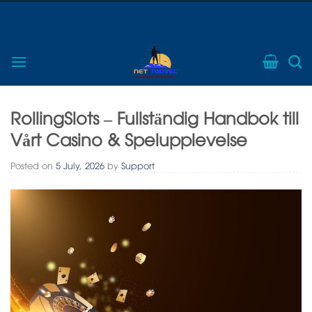
Skip
Phone: 0974703268
to
Call to get immediate advice
content
RollingSlots – Fullständig Handbok till
Vårt Casino & Spelupplevelse
Posted on
5 July, 2026
by
Support