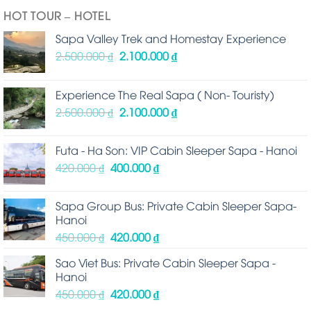
HOT TOUR – HOTEL
Sapa Valley Trek and Homestay Experience
2.500.000
₫
2.100.000
₫
Experience The Real Sapa ( Non- Touristy)
2.500.000
₫
2.100.000
₫
Futa - Ha Son: VIP Cabin Sleeper Sapa - Hanoi
420.000
₫
400.000
₫
Sapa Group Bus: Private Cabin Sleeper Sapa-
Hanoi
450.000
₫
420.000
₫
Sao Viet Bus: Private Cabin Sleeper Sapa -
Hanoi
450.000
₫
420.000
₫