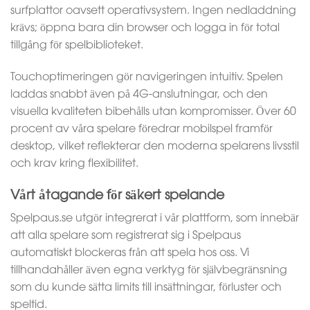
surfplattor oavsett operativsystem. Ingen nedladdning
krävs; öppna bara din browser och logga in för total
tillgång för spelbiblioteket.
Touchoptimeringen gör navigeringen intuitiv. Spelen
laddas snabbt även på 4G-anslutningar, och den
visuella kvaliteten bibehålls utan kompromisser. Över 60
procent av våra spelare föredrar mobilspel framför
desktop, vilket reflekterar den moderna spelarens livsstil
och krav kring flexibilitet.
Vårt åtagande för säkert spelande
Spelpaus.se utgör integrerat i vår plattform, som innebär
att alla spelare som registrerat sig i Spelpaus
automatiskt blockeras från att spela hos oss. Vi
tillhandahåller även egna verktyg för självbegränsning
som du kunde sätta limits till insättningar, förluster och
speltid.