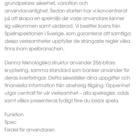
grundpelare: säkerhet, variation och
användarvänlighet. Sedan starten har vi koncentrerat
på att skapa en spelmiljö där varje användare känner
sig välkommen samt värderad. Vi besitter licens från
Spelinspektionen i Sverige, som garanterar att samtliga
dessa verksamheter uppfyller de strängaste regler vilka
finns inom spelbranschen.
Denna teknologiska struktur använder 256-bitars
kryptering, samma standard som banker använder för
deras överföringar. Detta säkerställer dina uppgifter och
finansiella information från obehörig tillgång. Öppenhet
utgör centralt för vår verksamhet – alla spelregler, odds
samt villkor presenteras tydligt före du börjar spela.
Funktion
Spec
Fördel för användaren