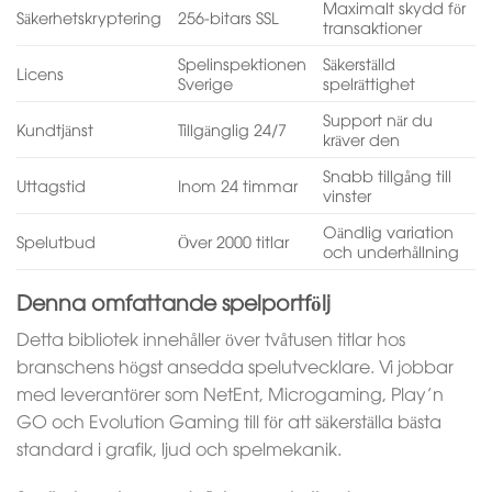
Maximalt skydd för
Säkerhetskryptering
256-bitars SSL
transaktioner
Spelinspektionen
Säkerställd
Licens
Sverige
spelrättighet
Support när du
Kundtjänst
Tillgänglig 24/7
kräver den
Snabb tillgång till
Uttagstid
Inom 24 timmar
vinster
Oändlig variation
Spelutbud
Över 2000 titlar
och underhållning
Denna omfattande spelportfölj
Detta bibliotek innehåller över tvåtusen titlar hos
branschens högst ansedda spelutvecklare. Vi jobbar
med leverantörer som NetEnt, Microgaming, Play’n
GO och Evolution Gaming till för att säkerställa bästa
standard i grafik, ljud och spelmekanik.