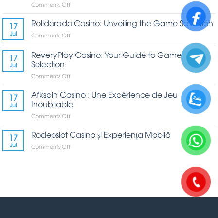
on
Comments Off
Objevte
lákavé
Rolldorado Casino: Unveiling the Game Selection
17
promo
Jul
on
Comments Off
nabídky
Rolldorado
Cazeus
Casino:
ReveryPlay Casino: Your Guide to Game
Casino:
17
Unveiling
co
Selection
Jul
the
vám
on
Comments Off
Game
přinese
ReveryPlay
Selection
více
Casino:
Afkspin Casino : Une Expérience de Jeu
volných
17
Your
Inoubliable
otoček
Jul
Guide
on
Comments Off
to
Afkspin
Game
Casino
Rodeoslot Casino și Experiența Mobilă
Selection
17
:
Jul
on
Comments Off
Une
Rodeoslot
Expérience
Casino
de
și
Jeu
Experiența
Inoubliable
Mobilă