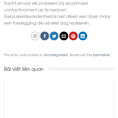
tracht ernaar elk probleem bij de primaire
contactmoment op te resolven.
Gebruikerstevredenheid is niet alleen een doel, maar
een toezegging die wij elke dag realiseren.
This entry was posted in
Uncategorized
. Bookmark the
permalink
.
Bài viết liên quan