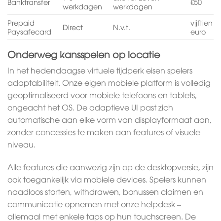
Banktransfer
€50
werkdagen
werkdagen
Prepaid
vijftien
Direct
N.v.t.
Paysafecard
euro
Onderweg kansspelen op locatie
In het hedendaagse virtuele tijdperk eisen spelers
adaptabiliteit. Onze eigen mobiele platform is volledig
geoptimaliseerd voor mobiele telefoons en tablets,
ongeacht het OS. De adaptieve UI past zich
automatische aan elke vorm van displayformaat aan,
zonder concessies te maken aan features of visuele
niveau.
Alle features die aanwezig zijn op de desktopversie, zijn
ook toegankelijk via mobiele devices. Spelers kunnen
naadloos storten, withdrawen, bonussen claimen en
communicatie opnemen met onze helpdesk –
allemaal met enkele taps op hun touchscreen. De