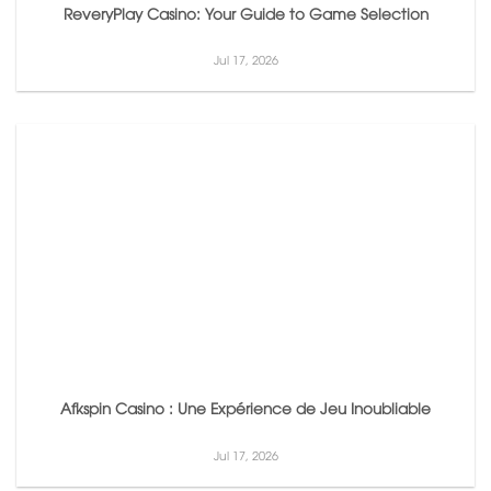
ReveryPlay Casino: Your Guide to Game Selection
Jul 17, 2026
Afkspin Casino : Une Expérience de Jeu Inoubliable
Jul 17, 2026