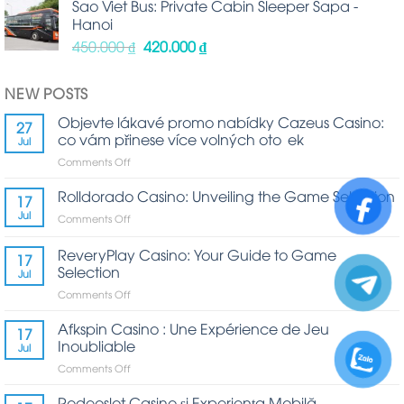
Sao Viet Bus: Private Cabin Sleeper Sapa -
Hanoi
450.000
₫
420.000
₫
NEW POSTS
Objevte lákavé promo nabídky Cazeus Casino:
27
co vám přinese více volných otoček
Jul
on
Comments Off
Objevte
lákavé
Rolldorado Casino: Unveiling the Game Selection
17
promo
Jul
on
Comments Off
nabídky
Rolldorado
Cazeus
Casino:
ReveryPlay Casino: Your Guide to Game
Casino:
17
Unveiling
co
Selection
Jul
the
vám
on
Comments Off
Game
přinese
ReveryPlay
Selection
více
Casino:
Afkspin Casino : Une Expérience de Jeu
volných
17
Your
Inoubliable
otoček
Jul
Guide
on
Comments Off
to
Afkspin
Game
Casino
Rodeoslot Casino și Experiența Mobilă
Selection