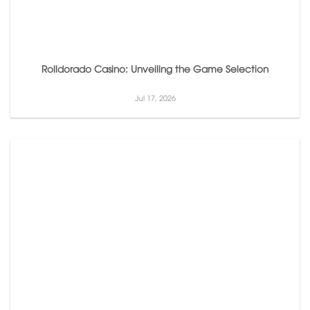
Rolldorado Casino: Unveiling the Game Selection
Jul 17, 2026