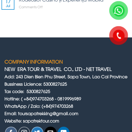
17
:
Jul
on
Comments Off
Une
Rodeoslot
Expérience
Casino
de
și
Jeu
Experiența
Inoubliable
Mobilă
COMPANY INFORMATION
NEW ERA TOUR & TRAVEL CO., LTD
-
NET TRAVEL
Add: 243 Dien Bien Phu Street, Sapa Town, Lao Cai Province
Bussiness Licience: 5300827625
Tax code: 5300827625
Hotline: ( +84)974703268 - 0819996989
WhatsApp / Zalo: (+84)974703268
Email: toursapatrekking@gmail.com
Website: sapatrektour.com