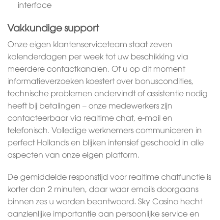
interface
Vakkundige support
Onze eigen klantenserviceteam staat zeven
kalenderdagen per week tot uw beschikking via
meerdere contactkanalen. Of u op dit moment
informatieverzoeken koestert over bonuscondities,
technische problemen ondervindt of assistentie nodig
heeft bij betalingen – onze medewerkers zijn
contacteerbaar via realtime chat, e-mail en
telefonisch. Volledige werknemers communiceren in
perfect Hollands en blijken intensief geschoold in alle
aspecten van onze eigen platform.
De gemiddelde responstijd voor realtime chatfunctie is
korter dan 2 minuten, daar waar emails doorgaans
binnen zes u worden beantwoord. Sky Casino hecht
aanzienlijke importantie aan persoonlijke service en