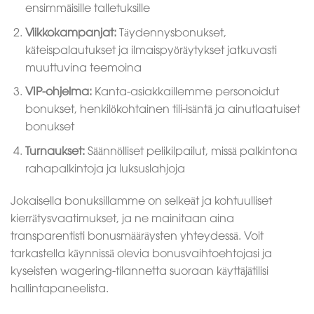
ensimmäisille talletuksille
Viikkokampanjat:
Täydennysbonukset,
käteispalautukset ja ilmaispyöräytykset jatkuvasti
muuttuvina teemoina
VIP-ohjelma:
Kanta-asiakkaillemme personoidut
bonukset, henkilökohtainen tili-isäntä ja ainutlaatuiset
bonukset
Turnaukset:
Säännölliset pelikilpailut, missä palkintona
rahapalkintoja ja luksuslahjoja
Jokaisella bonuksillamme on selkeät ja kohtuulliset
kierrätysvaatimukset, ja ne mainitaan aina
transparentisti bonusmääräysten yhteydessä. Voit
tarkastella käynnissä olevia bonusvaihtoehtojasi ja
kyseisten wagering-tilannetta suoraan käyttäjätilisi
hallintapaneelista.