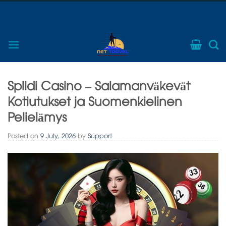
Skip
Phone: 0974703268
to
Call to get immediate advice
content
Spiidi Casino – Salamanväkevät
Kotiutukset ja Suomenkielinen
Pelielämys
Posted on
9 July, 2026
by
Support