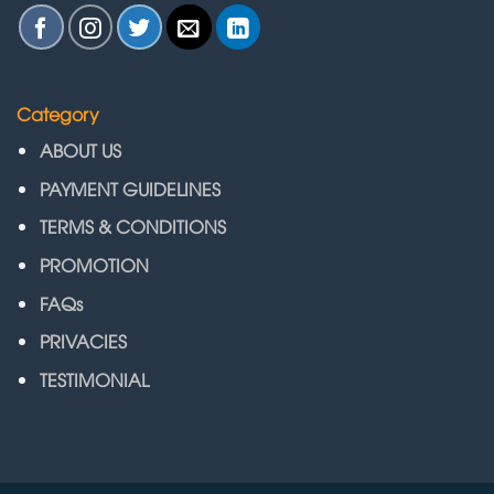
Category
ABOUT US
PAYMENT GUIDELINES
TERMS & CONDITIONS
PROMOTION
FAQs
PRIVACIES
TESTIMONIAL