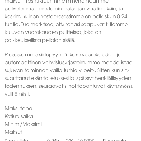
maksuinfrastruktuurimme nimenomaamme
palvelemaan modernin pelaajan vaatimuksiin, ja
keskimääräinen nostoprosessimme on pelkästään 0-24
tuntia. Tuo merkitsee, että rahasi saapuvat tilillemme
kuluvan vuorokauden puitteissa, joka on
poikkeuksellista pelialan sisällä.
Prosessoimme siirtopyynnöt koko vuorokauden, ja
automaattinen vahvistusjärjestelmämme mahdollistaa
sujuvan toiminnon vailla turhia viipeitä. Sitten kun sinä
suorittanut ekän talletuksesi ja läpäissyt henkilöllisyyden
todennuksen, seuraavat siirrot tapahtuvat käytännössä
välittömästi.
Maksutapa
Kotiutusaika
Minimi/Maksimi
Maksut
Pankkisiirto
0-24h
20€ / 10 000€
Ei maksuja