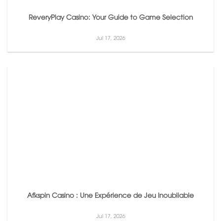
ReveryPlay Casino: Your Guide to Game Selection
Jul 17, 2026
Afkspin Casino : Une Expérience de Jeu Inoubliable
Jul 17, 2026