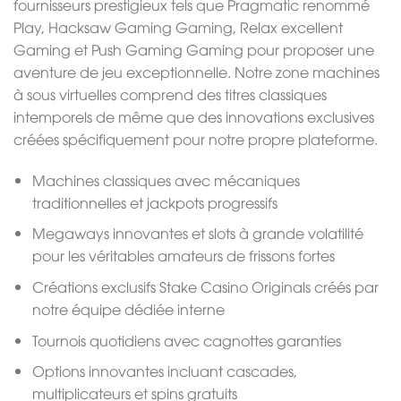
fournisseurs prestigieux tels que Pragmatic renommé
Play, Hacksaw Gaming Gaming, Relax excellent
Gaming et Push Gaming Gaming pour proposer une
aventure de jeu exceptionnelle. Notre zone machines
à sous virtuelles comprend des titres classiques
intemporels de même que des innovations exclusives
créées spécifiquement pour notre propre plateforme.
Machines classiques avec mécaniques
traditionnelles et jackpots progressifs
Megaways innovantes et slots à grande volatilité
pour les véritables amateurs de frissons fortes
Créations exclusifs Stake Casino Originals créés par
notre équipe dédiée interne
Tournois quotidiens avec cagnottes garanties
Options innovantes incluant cascades,
multiplicateurs et spins gratuits