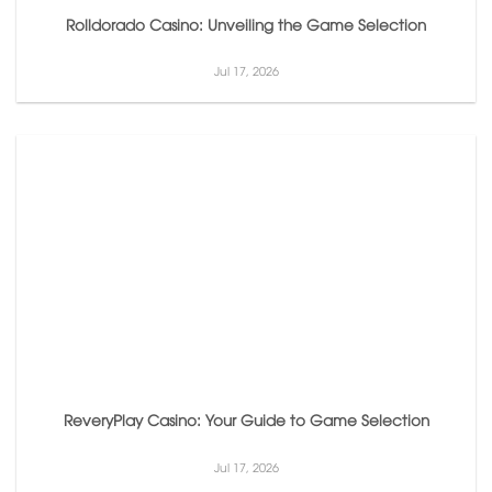
Rolldorado Casino: Unveiling the Game Selection
Jul 17, 2026
ReveryPlay Casino: Your Guide to Game Selection
Jul 17, 2026