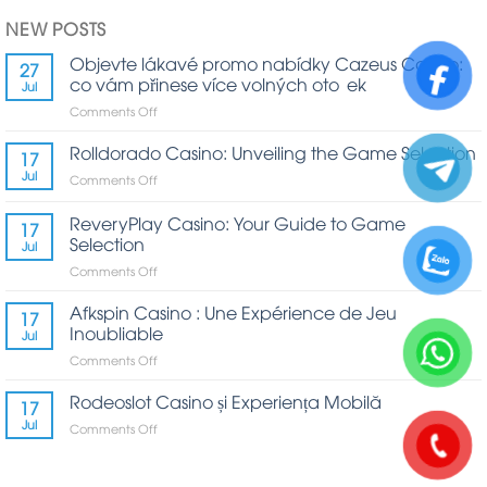
NEW POSTS
Objevte lákavé promo nabídky Cazeus Casino:
27
co vám přinese více volných otoček
Jul
on
Comments Off
Objevte
lákavé
Rolldorado Casino: Unveiling the Game Selection
17
promo
Jul
on
Comments Off
nabídky
Rolldorado
Cazeus
Casino:
ReveryPlay Casino: Your Guide to Game
Casino:
17
Unveiling
co
Selection
Jul
the
vám
on
Comments Off
Game
přinese
ReveryPlay
Selection
více
Casino:
Afkspin Casino : Une Expérience de Jeu
volných
17
Your
Inoubliable
otoček
Jul
Guide
on
Comments Off
to
Afkspin
Game
Casino
Rodeoslot Casino și Experiența Mobilă
Selection
17
:
Jul
on
Comments Off
Une
Rodeoslot
Expérience
Casino
de
și