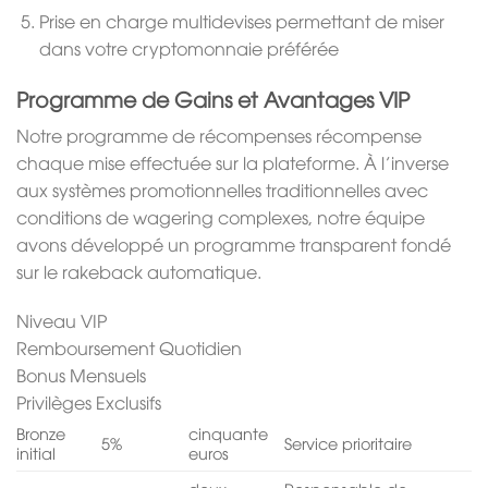
Prise en charge multidevises permettant de miser
dans votre cryptomonnaie préférée
Programme de Gains et Avantages VIP
Notre programme de récompenses récompense
chaque mise effectuée sur la plateforme. À l’inverse
aux systèmes promotionnelles traditionnelles avec
conditions de wagering complexes, notre équipe
avons développé un programme transparent fondé
sur le rakeback automatique.
Niveau VIP
Remboursement Quotidien
Bonus Mensuels
Privilèges Exclusifs
Bronze
cinquante
5%
Service prioritaire
initial
euros