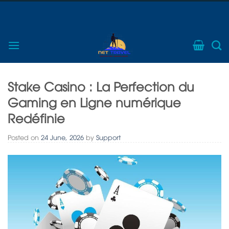
Skip
Phone: 0974703268
to
Call to get immediate advice
content
Stake Casino : La Perfection du
Gaming en Ligne numérique
Redéfinie
Posted on
24 June, 2026
by
Support