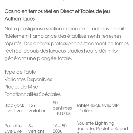
Casino en temps réel en Direct et Tables de jeu
Authentiques
Notre prestigieuse section casino en direct casino imite
fidèlement l’ambiance des établissements terrestres
réputés. Des dealers professionnels streament en temps
réel réel depuis des luxueux studios haute définition,
générant une plongée totale.
Type de Table
Variantes Disponibles
Plages de Mise
Fonctionnalités Spéciales
50
Blackjack
12+
Tables exclusives VIP
centimes
Live Live
variations
dédiées
– 10 000€
Roulette Lightning
Roulette
8+
1€ – 50
Roulette, Roulette Speed
Live Live
versions
000€