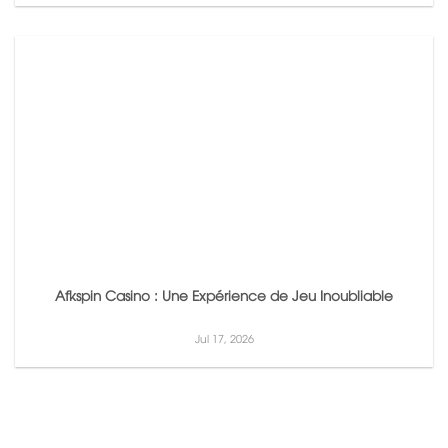
Afkspin Casino : Une Expérience de Jeu Inoubliable
Jul 17, 2026