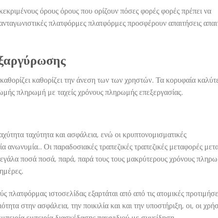
εκριμένους όρους όρους που ορίζουν πόσες φορές φορές πρέπει να
ι ανταγωνιστικές πλατφόρμες πλατφόρμες προσφέρουν απαιτήσεις απαι
Εξαργύρωσης
 καθορίζει καθορίζει την άνεση των των χρηστών. Τα κορυφαία καλύτ
ωμής πληρωμή με ταχείς χρόνους πληρωμής επεξεργασίας.
χύτητα ταχύτητα και ασφάλεια, ενώ οι κρυπτονομισματικές
α ανωνυμία.. Οι παραδοσιακές τραπεζικές τραπεζικές μεταφορές μετ
μεγάλα ποσά ποσά, παρά, παρά τους τους μακρύτερους χρόνους πληρ
 ημέρες.
ς πλατφόρμας ιστοσελίδας εξαρτάται από από τις ατομικές προτιμήσε
τητα στην ασφάλεια, την ποικιλία και και την υποστήριξη, οι, οι χρή
πειρία εμπειρία διασκέδασης παιχνιδιού με συνείδηση.