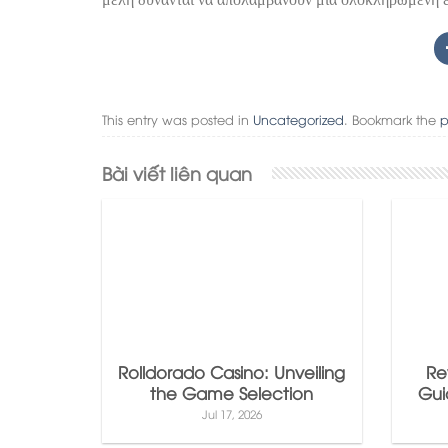
This entry was posted in
Uncategorized
. Bookmark the
p
Bài viết liên quan
Rolldorado Casino: Unveiling
Re
the Game Selection
Gui
Jul 17, 2026