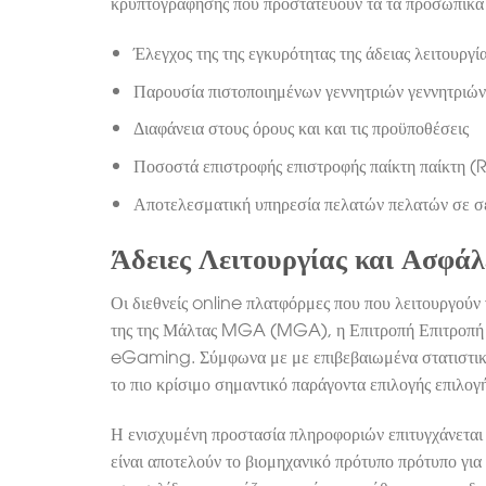
κρυπτογράφησης που προστατεύουν τα τα προσωπικά 
Έλεγχος της της εγκυρότητας της άδειας λειτουργ
Παρουσία πιστοποιημένων γεννητριών γεννητριώ
Διαφάνεια στους όρους και και τις προϋποθέσεις
Ποσοστά επιστροφής επιστροφής παίκτη παίκτη (R
Αποτελεσματική υπηρεσία πελατών πελατών σε σ
Άδειες Λειτουργίας και Ασφάλ
Οι διεθνείς online πλατφόρμες που που λειτουργούν
της της Μάλτας MGA (MGA), η Επιτροπή Επιτροπή
eGaming. Σύμφωνα με με επιβεβαιωμένα στατιστικά 
το πιο κρίσιμο σημαντικό παράγοντα επιλογής επιλογή
Η ενισχυμένη προστασία πληροφοριών επιτυγχάνεται
είναι αποτελούν το βιομηχανικό πρότυπο πρότυπο για