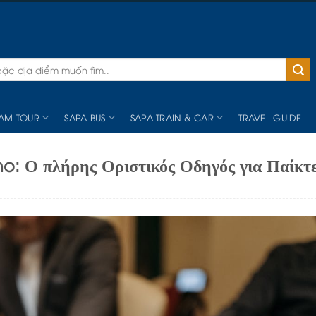
NAM TOUR
SAPA BUS
SAPA TRAIN & CAR
TRAVEL GUIDE
o: Ο πλήρης Οριστικός Οδηγός για Παίκτ