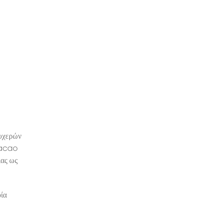
Τυχερών
racao
ιας ως
ία