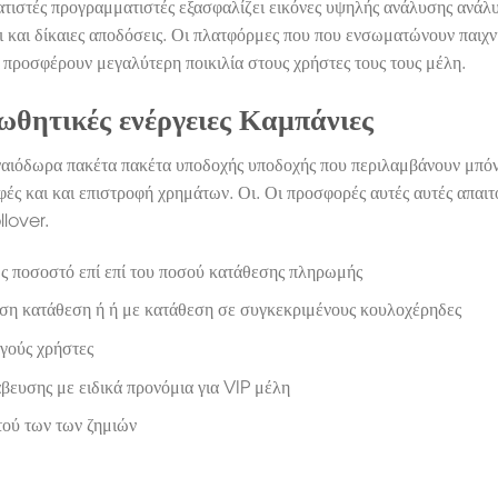
τιστές προγραμματιστές εξασφαλίζει εικόνες υψηλής ανάλυσης ανάλ
ι και δίκαιες αποδόσεις. Οι πλατφόρμες που που ενσωματώνουν παιχν
προσφέρουν μεγαλύτερη ποικιλία στους χρήστες τους τους μέλη.
θητικές ενέργειες Καμπάνιες
ενναιόδωρα πακέτα πακέτα υποδοχής υποδοχής που περιλαμβάνουν μπό
ές και και επιστροφή χρημάτων. Οι. Οι προσφορές αυτές αυτές απαιτ
llover.
 ποσοστό επί επί του ποσού κατάθεσης πληρωμής
ση κατάθεση ή ή με κατάθεση σε συγκεκριμένους κουλοχέρηδες
γούς χρήστες
ευσης με ειδικά προνόμια για VIP μέλη
ού των των ζημιών