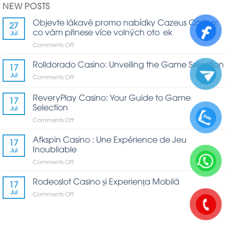
NEW POSTS
Objevte lákavé promo nabídky Cazeus Casino:
27
co vám přinese více volných otoček
Jul
on
Comments Off
Objevte
lákavé
Rolldorado Casino: Unveiling the Game Selection
17
promo
Jul
on
Comments Off
nabídky
Rolldorado
Cazeus
Casino:
ReveryPlay Casino: Your Guide to Game
Casino:
17
Unveiling
co
Selection
Jul
the
vám
on
Comments Off
Game
přinese
ReveryPlay
Selection
více
Casino:
Afkspin Casino : Une Expérience de Jeu
volných
17
Your
Inoubliable
otoček
Jul
Guide
on
Comments Off
to
Afkspin
Game
Casino
Rodeoslot Casino și Experiența Mobilă
Selection
17
:
Jul
on
Comments Off
Une
Rodeoslot
Expérience
Casino
de
și
Jeu
Experiența