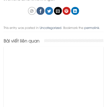
This entry was posted in
Uncategorized
. Bookmark the
permalink
.
Bài viết liên quan