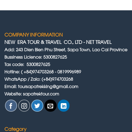
Inoubliable
Mobilă
COMPANY INFORMATION
NEW ERA TOUR & TRAVEL CO., LTD
-
NET TRAVEL
Add: 243 Dien Bien Phu Street, Sapa Town, Lao Cai Province
Bussiness Licience: 5300827625
Tax code: 5300827625
Hotline: ( +84)974703268 - 0819996989
WhatsApp / Zalo: (+84)974703268
Email: toursapatrekking@gmail.com
Website: sapatrektour.com
Category