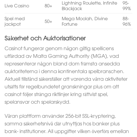
Lightning Roulette, Infinite
95-
Live Casino
80+
Blackjack
99%
Spel med
Mega Moolah, Divine
88-
50+
jackpot
Fortune
96%
Säkerhet och Auktorisationer
Casinot fungerar genom någon giltig spellicens
utfärdad av Malta Gaming Authority (MGA), vad
representerar någon bland dom främsta ansedda
auktoriteterna i denna kontinentala spelbranschen.
Aktuell tillstånd säkerställer att varenda vårra aktiviteter
utsätts för regelbundetet granskningar plus om att
casinot följer stränga riktlinjer kring rättvist spel,
spelansvar och spelarskydd.
Våran plattform använder 256-bit SSL-kryptering,
samma säkerhetsnivå där utnyttjas hos banker plus
bank- institutioner. All uppgifter vilken överförs emellan