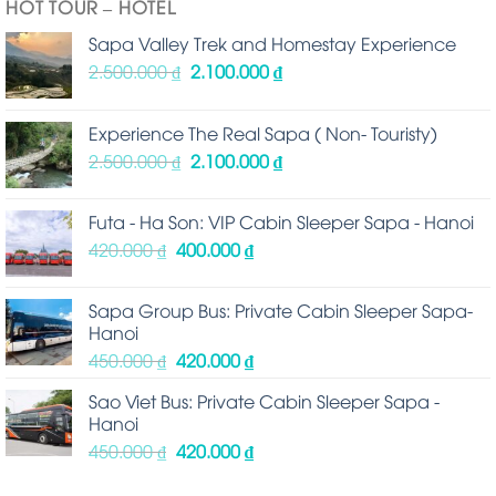
HOT TOUR – HOTEL
Sapa Valley Trek and Homestay Experience
2.500.000
₫
2.100.000
₫
Experience The Real Sapa ( Non- Touristy)
2.500.000
₫
2.100.000
₫
Futa - Ha Son: VIP Cabin Sleeper Sapa - Hanoi
420.000
₫
400.000
₫
Sapa Group Bus: Private Cabin Sleeper Sapa-
Hanoi
450.000
₫
420.000
₫
Sao Viet Bus: Private Cabin Sleeper Sapa -
Hanoi
450.000
₫
420.000
₫