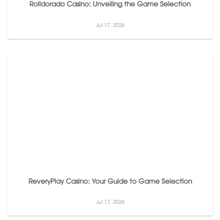
Rolldorado Casino: Unveiling the Game Selection
Jul 17, 2026
ReveryPlay Casino: Your Guide to Game Selection
Jul 17, 2026