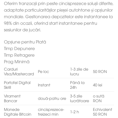
Oferim tranzacții prin peste cincisprezece soluții diferite,
adaptate particularităților pieței autohtone și opțiunilor
mondiale. Gestionarea depozitelor este instantanee la
98% din ocazii, oferind start instantanee pentru
sesiunilor de jucări.
Opțiune pentru Plată
Timp Depunere
Timp Retragere
Prag Minimă
Carduri
1-3 zile de
Pe loc
50 RON
Visa/Mastercard
lucru
Portofel Digital
Până la
Instant
40 lei
Skrill
24h
Virament
3-5 zile
o sută
două-patru ore
Bancar
lucrătoare
RON
Monede
cincisprezece-
Echivalent
1-2 h
Digitale Bitcoin
treizeci min
50 RON