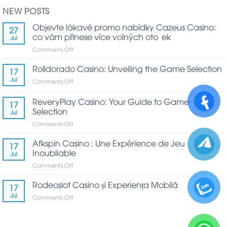
NEW POSTS
Objevte lákavé promo nabídky Cazeus Casino:
27
co vám přinese více volných otoček
Jul
on
Comments Off
Objevte
lákavé
Rolldorado Casino: Unveiling the Game Selection
17
promo
Jul
on
Comments Off
nabídky
Rolldorado
Cazeus
Casino:
ReveryPlay Casino: Your Guide to Game
Casino:
17
Unveiling
co
Selection
Jul
the
vám
on
Comments Off
Game
přinese
ReveryPlay
Selection
více
Casino:
Afkspin Casino : Une Expérience de Jeu
volných
17
Your
Inoubliable
otoček
Jul
Guide
on
Comments Off
to
Afkspin
Game
Casino
Rodeoslot Casino și Experiența Mobilă
Selection
17
:
Jul
on
Comments Off
Une
Rodeoslot
Expérience
Casino
de
și
Jeu