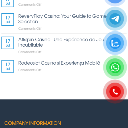
promo
Jul
on
Comments Off
nabídky
Rolldorado
Cazeus
Casino:
ReveryPlay Casino: Your Guide to Game
Casino:
17
Unveiling
co
Selection
Jul
the
vám
on
Comments Off
Game
přinese
ReveryPlay
Selection
více
Casino:
Afkspin Casino : Une Expérience de Jeu
volných
17
Your
Inoubliable
otoček
Jul
Guide
on
Comments Off
to
Afkspin
Game
Casino
Rodeoslot Casino și Experiența Mobilă
Selection
17
:
Jul
on
Comments Off
Une
Rodeoslot
Expérience
Casino
de
și
Jeu
Experiența
Inoubliable
Mobilă
COMPANY INFORMATION