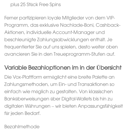
plus 25 Stück Free Spins
Ferner partizipieren loyale Mitglieder von dem VIP-
Programm, das exklusive Nachlade-Boni, Cashback-
Aktionen, individuelle Account-Manager und
beschleunigte Zahlungsabwicklungen enthält. Je
frequentierter Sie auf uns spielen, desto weiter oben
avancieren Sie in den Treueprogramm-Stufen auf.
Variable Bezahloptionen im in der Übersicht
Die Vox-Plattform ermöglicht eine breite Palette an
Zahlungsmethoden, um Ein- und Transaktionen so
einfach wie möglich zu gestalten. Von klassischen
Banküberweisungen über Digital-Wallets bis hin zu
digitalen Währungen – wir bieten Anpassungsfähigkeit
für jeden Bedarf.
Bezahlmethode