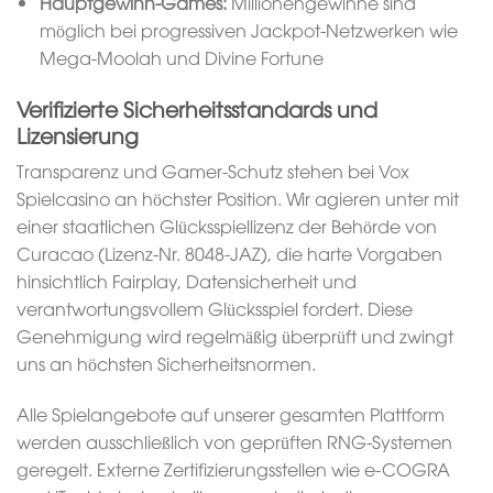
Hauptgewinn-Games:
Millionengewinne sind
möglich bei progressiven Jackpot-Netzwerken wie
Mega-Moolah und Divine Fortune
Verifizierte Sicherheitsstandards und
Lizensierung
Transparenz und Gamer-Schutz stehen bei Vox
Spielcasino an höchster Position. Wir agieren unter mit
einer staatlichen Glücksspiellizenz der Behörde von
Curacao (Lizenz-Nr. 8048-JAZ), die harte Vorgaben
hinsichtlich Fairplay, Datensicherheit und
verantwortungsvollem Glücksspiel fordert. Diese
Genehmigung wird regelmäßig überprüft und zwingt
uns an höchsten Sicherheitsnormen.
Alle Spielangebote auf unserer gesamten Plattform
werden ausschließlich von geprüften RNG-Systemen
geregelt. Externe Zertifizierungsstellen wie e-COGRA