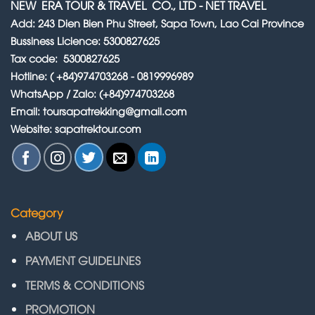
NEW ERA TOUR & TRAVEL CO., LTD
-
NET TRAVEL
Add: 243 Dien Bien Phu Street, Sapa Town, Lao Cai Province
Bussiness Licience: 5300827625
Tax code: 5300827625
Hotline: ( +84)974703268 - 0819996989
WhatsApp / Zalo: (+84)974703268
Email: toursapatrekking@gmail.com
Website: sapatrektour.com
Category
ABOUT US
PAYMENT GUIDELINES
TERMS & CONDITIONS
PROMOTION