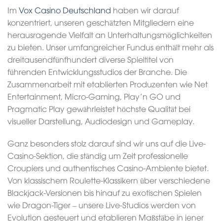
Im
Vox Casino Deutschland
haben wir darauf
konzentriert, unseren geschätzten Mitgliedern eine
herausragende Vielfalt an Unterhaltungsmöglichkeiten
zu bieten. Unser umfangreicher Fundus enthält mehr als
dreitausendfünfhundert diverse Spieltitel von
führenden Entwicklungsstudios der Branche. Die
Zusammenarbeit mit etablierten Produzenten wie Net
Entertainment, Micro-Gaming, Play’n GO und
Pragmatic Play gewährleistet höchste Qualität bei
visueller Darstellung, Audiodesign und Gameplay.
Ganz besonders stolz darauf sind wir uns auf die Live-
Casino-Sektion, die ständig um Zeit professionelle
Croupiers und authentisches Casino-Ambiente bietet.
Von klassischem Roulette-Klassikern über verschiedene
Blackjack-Versionen bis hinauf zu exotischen Spielen
wie Dragon-Tiger – unsere Live-Studios werden von
Evolution gesteuert und etablieren Maßstäbe in jener