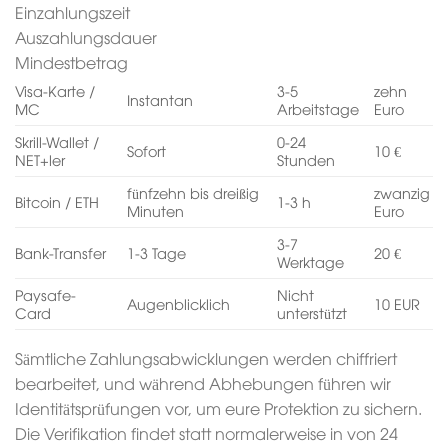
Einzahlungszeit
Auszahlungsdauer
Mindestbetrag
Visa-Karte /
3-5
zehn
Instantan
MC
Arbeitstage
Euro
Skrill-Wallet /
0-24
Sofort
10 €
NET+ler
Stunden
fünfzehn bis dreißig
zwanzig
Bitcoin / ETH
1-3 h
Minuten
Euro
3-7
Bank-Transfer
1-3 Tage
20 €
Werktage
Paysafe-
Nicht
Augenblicklich
10 EUR
Card
unterstützt
Sämtliche Zahlungsabwicklungen werden chiffriert
bearbeitet, und während Abhebungen führen wir
Identitätsprüfungen vor, um eure Protektion zu sichern.
Die Verifikation findet statt normalerweise in von 24