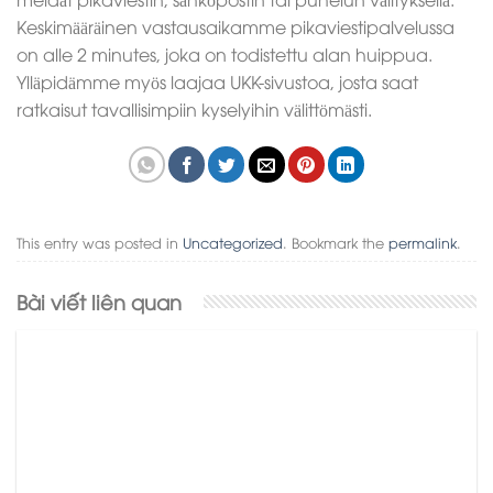
Keskimääräinen vastausaikamme pikaviestipalvelussa
on alle 2 minutes, joka on todistettu alan huippua.
Ylläpidämme myös laajaa UKK-sivustoa, josta saat
ratkaisut tavallisimpiin kyselyihin välittömästi.
This entry was posted in
Uncategorized
. Bookmark the
permalink
.
Bài viết liên quan