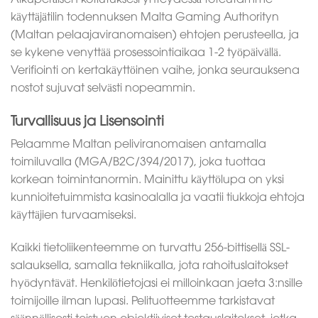
käyttäjätilin todennuksen Malta Gaming Authorityn
(Maltan pelaajaviranomaisen) ehtojen perusteella, ja
se kykene venyttää prosessointiaikaa 1-2 työpäivällä.
Verifiointi on kertakäyttöinen vaihe, jonka seurauksena
nostot sujuvat selvästi nopeammin.
Turvallisuus ja Lisensointi
Pelaamme Maltan peliviranomaisen antamalla
toimiluvalla (MGA/B2C/394/2017), joka tuottaa
korkean toimintanormin. Mainittu käyttölupa on yksi
kunnioitetuimmista kasinoalalla ja vaatii tiukkoja ehtoja
käyttäjien turvaamiseksi.
Kaikki tietoliikenteemme on turvattu 256-bittisellä SSL-
salauksella, samalla tekniikalla, jota rahoituslaitokset
hyödyntävät. Henkilötietojasi ei milloinkaan jaeta 3:nsille
toimijoille ilman lupasi. Pelituotteemme tarkistavat
säännöllisesti toistuen objektiiviset testauslaitokset, jotka