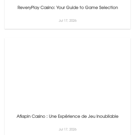
ReveryPlay Casino: Your Guide to Game Selection
Jul 17, 2026
Afkspin Casino : Une Expérience de Jeu Inoubliable
Jul 17, 2026