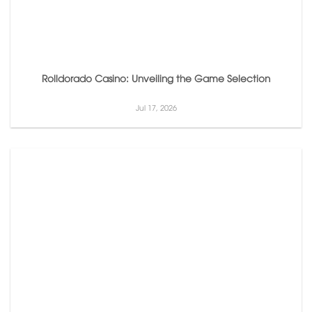
Rolldorado Casino: Unveiling the Game Selection
Jul 17, 2026