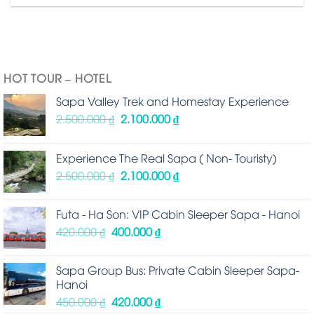
HOT TOUR – HOTEL
Sapa Valley Trek and Homestay Experience
2.500.000
₫
2.100.000
₫
Experience The Real Sapa ( Non- Touristy)
2.500.000
₫
2.100.000
₫
Futa - Ha Son: VIP Cabin Sleeper Sapa - Hanoi
420.000
₫
400.000
₫
Sapa Group Bus: Private Cabin Sleeper Sapa-
Hanoi
450.000
₫
420.000
₫