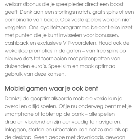
welkomstbonus die je speelplezier direct een boost
geeft. Denk aan een stortingsmatch, gratis spins of een
combinatie van beide. Ook vaste spelers worden niet
vergeten. Ons loyaliteitsprogramma beloont elke inzet
met punten die je kunt inwisselen voor bonussen,
cashback en exclusieve VIP-voordelen. Houd ook de
wekelijkse promoties in de gaten – van free spins op
nieuwe slots tot toernooien met prijzenpotten van
duizenden euro’s. Speel slim en maak optimaal
gebruik van deze kansen.
Mobiel gamen waar je ook bent
Dankzij de geoptimaliseerde mobiele versie kun je
overal en altijd spelen. Of je nu onderweg bent met je
smartphone of tablet op de bank – alle spellen
draaien vloeiend en zijn eenvoudig te navigeren.
Inloggen, storten en uitbetalen kan net zo snel als op
de desktop. Geen gedoe met downloads, gewoon