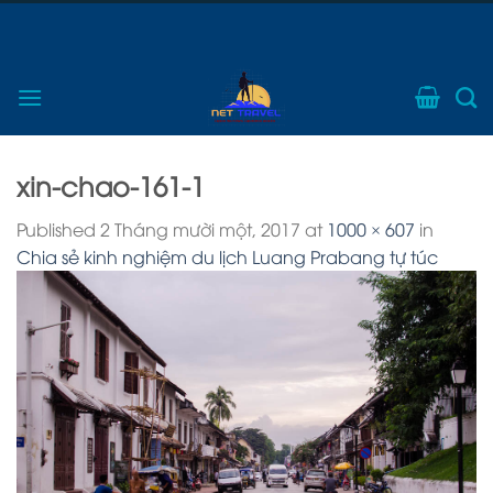
Skip
Điện thoại: 0974703268
to
Gọi để được tư vấn ngay
content
xin-chao-161-1
Published
2 Tháng mười một, 2017
at
1000 × 607
in
Chia sẻ kinh nghiệm du lịch Luang Prabang tự túc