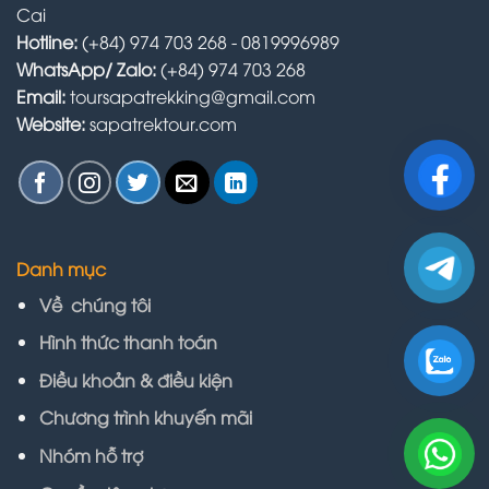
Cai
Hotline:
(+84) 974 703 268 - 0819996989
WhatsApp/ Zalo:
(+84) 974 703 268
Email:
toursapatrekking@gmail.com
Website:
sapatrektour.com
Danh mục
Về chúng tôi
Hình thức thanh toán
Điều khoản & điều kiện
Chương trình khuyến mãi
Nhóm hỗ trợ