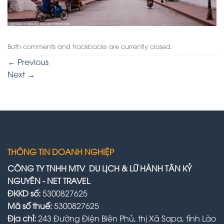
Both comments and trackbacks are currently closed.
←
Previous
Next
→
THÔNG TIN DOANH NGHIỆP
CÔNG TY TNHH MTV DU LỊCH & LỮ HÀNH TÂN KỶ
NGUYÊN - NET TRAVEL
ĐKKD số:
5300827625
Mã số thuế:
5300827625
Địa chỉ:
243 Đường Điện Biên Phủ, thị Xã Sapa, tỉnh Lào