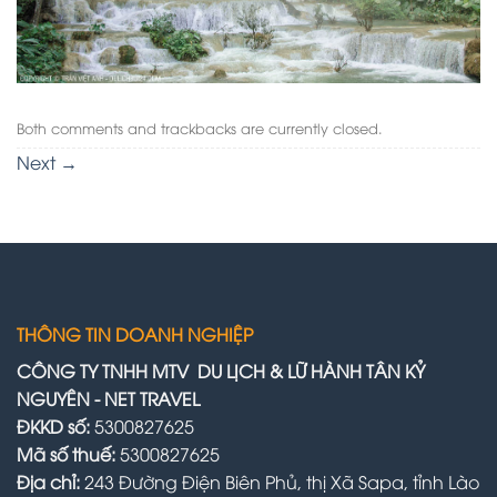
Both comments and trackbacks are currently closed.
Next
→
THÔNG TIN DOANH NGHIỆP
CÔNG TY TNHH MTV DU LỊCH & LỮ HÀNH TÂN KỶ
NGUYÊN - NET TRAVEL
ĐKKD số:
5300827625
Mã số thuế:
5300827625
Địa chỉ:
243 Đường Điện Biên Phủ, thị Xã Sapa, tỉnh Lào