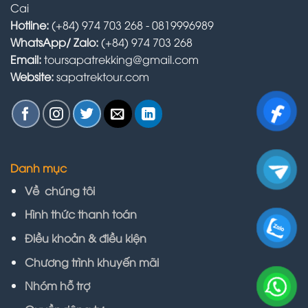
Cai
Hotline:
(+84) 974 703 268 - 0819996989
WhatsApp/ Zalo:
(+84) 974 703 268
Email:
toursapatrekking@gmail.com
Website:
sapatrektour.com
Danh mục
Về chúng tôi
Hình thức thanh toán
Điều khoản & điều kiện
Chương trình khuyến mãi
Nhóm hỗ trợ