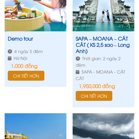
Demo tour
SAPA – MOANA – CÁT
CÁT ( KS 2,5 sao – Long
Anh)
4 ngày 3 đêm
Hà Nội
Thời gian: 2 ngày 2
đêm
1,000
đồng
SAPA - MOANA - CÁT
CHI TIẾT HƠN
CÁT
1,950,000
đồng
CHI TIẾT HƠN