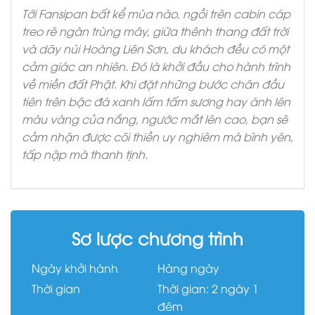
Tới Fansipan bất kể mùa nào, ngồi trên cabin cáp
treo rẽ ngàn trùng mây, giữa thênh thang đất trời
và dãy núi Hoàng Liên Sơn, du khách đều có một
cảm giác an nhiên. Đó là khởi đầu cho hành trình
về miền đất Phật. Khi đặt những bước chân đầu
tiên trên bậc đá xanh lấm tấm sương hay ánh lên
màu vàng của nắng, ngước mắt lên cao, bạn sẽ
cảm nhận được cõi thiền uy nghiêm mà bình yên,
tấp nập mà thanh tịnh.
Sơ lược chương trình
Ngày khởi hành
Hàng ngày
Thời gian
Thời gian: 2 ngày 1
đêm