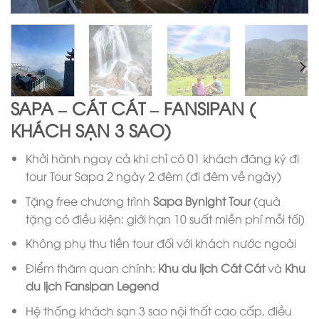
SAPA – CÁT CÁT – FANSIPAN (
KHÁCH SẠN 3 SAO)
Khởi hành ngay cả khi chỉ có 01 khách đăng ký đi
tour Tour Sapa 2 ngày 2 đêm (đi đêm về ngày)
Tặng free chương trình
Sapa Bynight Tour
(quà
tặng có điều kiện: giới hạn 10 suất miễn phí mỗi tối)
Không phụ thu tiền tour đối với khách nước ngoài
Điểm thăm quan chính:
Khu du lịch Cát Cát
và
Khu
du lịch Fansipan Legend
Hệ thống khách sạn 3 sao nội thất cao cấp, điều