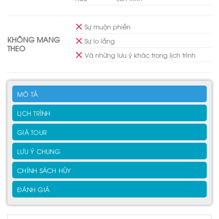
Sự muộn phiền
KHÔNG MANG
Sự lo lắng
THEO
Và những lưu ý khác trong lịch trình
MÔ TẢ
LỊCH TRÌNH
GIÁ TOUR
LƯU Ý CHUNG
CHÍNH SÁCH HỦY
ĐÁNH GIÁ