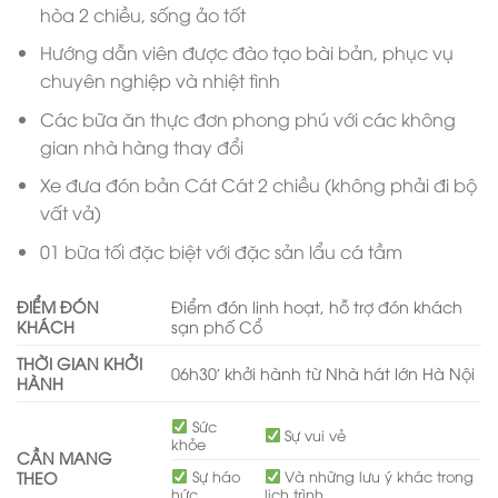
hòa 2 chiều, sống ảo tốt
Hướng dẫn viên được đào tạo bài bản, phục vụ
chuyên nghiệp và nhiệt tình
Các bữa ăn thực đơn phong phú với các không
gian nhà hàng thay đổi
Xe đưa đón bản Cát Cát 2 chiều (không phải đi bộ
vất vả)
01 bữa tối đặc biệt với đặc sản lẩu cá tầm
ĐIỂM ĐÓN
Điểm đón linh hoạt, hỗ trợ đón khách
KHÁCH
sạn phố Cổ
THỜI GIAN KHỞI
06h30′ khởi hành từ Nhà hát lớn Hà Nội
HÀNH
Sức
Sự vui vẻ
khỏe
CẦN MANG
Sự háo
Và những lưu ý khác trong
THEO
hức
lịch trình