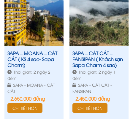
SAPA – MOANA – CÁT
SAPA – CÁT CÁT –
CÁT ( KS 4 sao- Sapa
FANSIPAN ( Khách sạn
Charm)
Sapa Charm 4 sao)
Thời gian: 2 ngày 2
Thời gian: 2 ngày 1
đêm
đêm
SAPA - MOANA - CÁT
SAPA - CÁT CÁT -
CÁT
FANSIPAN
2,650,000
đồng
2,450,000
đồng
CHI TIẾT HƠN
CHI TIẾT HƠN