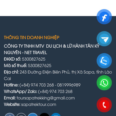
THÔNG TIN DOANH NGHIỆP
CÔNG TY TNHH MTV DU LỊCH & LỮ HÀNH TÂN KỶ
NGUYÊN - NET TRAVEL
ĐKKD số:
5300827625
Mã số thuế:
5300827625
Địa chỉ:
243 Đường Điện Biên Phủ, thị Xã Sapa, tỉnh Lào
Cai
Hotline:
(+84) 974 703 268 - 0819996989
WhatsApp/ Zalo:
(+84) 974 703 268
Email:
toursapatrekking@gmail.com
Website:
sapatrektour.com