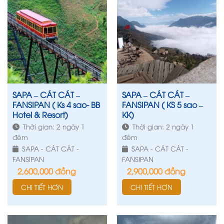
SAPA – CÁT CÁT –
SAPA – CÁT CÁT –
FANSIPAN ( Ks 4 sao- BB
FANSIPAN ( KS 5 sao –
Hotel & Resort)
KK)
Thời gian: 2 ngày 1
Thời gian: 2 ngày 1
đêm
đêm
SAPA - CÁT CÁT -
SAPA - CÁT CÁT -
FANSIPAN
FANSIPAN
2,600,000
đồng
2,900,000
đồng
CHI TIẾT HƠN
CHI TIẾT HƠN