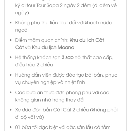
ký đi tour Tour Sapa 2 ngày 2 đêm (đi đêm về
ngày)
Không phụ thu tiền tour đối với khách nước
ngoài
Điểm thăm quan chính:
Khu du lịch Cát
Cát
và
Khu du lịch Moana
Hệ thống khách sạn
3 sao
nội thất cao cấp,
điều hòa 2 chiều
Hướng dẫn viên được đào tạo bài bản, phục
vụ chuyên nghiệp và nhiệt tình
Các bữa ăn thực đơn phong phú với các
không gian nhà hàng thay đổi
Xe đưa đón bản Cát Cát 2 chiều (không phải
đi bộ vất vả)
01 bữa tối đặc biệt với đặc sản lẩu cá tầm