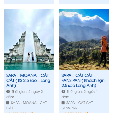
SAPA – MOANA – CÁT
SAPA – CÁT CÁT –
CÁT ( KS 2,5 sao – Long
FANSIPAN ( Khách sạn
Anh)
2.5 sao Long Anh)
Thời gian: 2 ngày 2
Thời gian: 2 ngày 1
đêm
đêm
SAPA - MOANA - CÁT
SAPA - CÁT CÁT -
CÁT
FANSIPAN