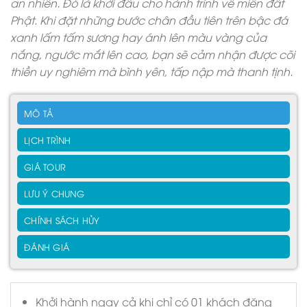
an nhiên. Đó là khởi đầu cho hành trình về miền đất
Phật. Khi đặt những bước chân đầu tiên trên bậc đá
xanh lấm tấm sương hay ánh lên màu vàng của
nắng, ngước mắt lên cao, bạn sẽ cảm nhận được cõi
thiền uy nghiêm mà bình yên, tấp nập mà thanh tịnh.
MÔ TẢ
LỊCH TRÌNH
GIÁ TOUR
LƯU Ý CHUNG
CHÍNH SÁCH HỦY
ĐÁNH GIÁ
Khởi hành ngay cả khi chỉ có 01 khách đăng