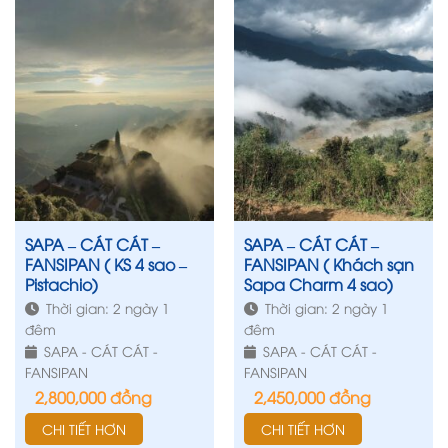
SAPA – CÁT CÁT –
SAPA – CÁT CÁT –
FANSIPAN ( KS 4 sao –
FANSIPAN ( Khách sạn
Pistachio)
Sapa Charm 4 sao)
Thời gian: 2 ngày 1
Thời gian: 2 ngày 1
đêm
đêm
SAPA - CÁT CÁT -
SAPA - CÁT CÁT -
FANSIPAN
FANSIPAN
2,800,000
đồng
2,450,000
đồng
CHI TIẾT HƠN
CHI TIẾT HƠN