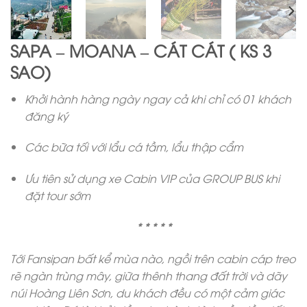
SAPA – MOANA – CÁT CÁT ( KS 3
SAO)
Khởi hành hàng ngày ngay cả khi chỉ có 01 khách
đăng ký
Các bữa tối với lẩu cá tầm, lẩu thập cẩm
Ưu tiên sử dụng xe Cabin VIP của GROUP BUS khi
đặt tour sớm
* * * * *
Tới Fansipan bất kể mùa nào, ngồi trên cabin cáp treo
rẽ ngàn trùng mây, giữa thênh thang đất trời và dãy
núi Hoàng Liên Sơn, du khách đều có một cảm giác