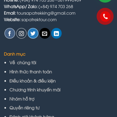
WhatsApp/ Zalo:
(+84) 974 703 268
Email:
toursapatrekking@gmail.com
Website:
sapatrektour.com
Danh mục
Về chúng tôi
Hình thức thanh toán
Điều khoản & điều kiện
Chương trình khuyến mãi
Nhóm hỗ trợ
Quyền riêng tư
Đánh giá khách hàng