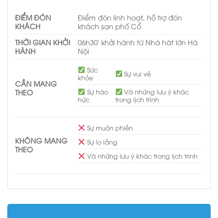
ĐIỂM ĐÓN
Điểm đón linh hoạt, hỗ trợ đón
KHÁCH
khách sạn phố Cổ
THỜI GIAN KHỞI
06h30′ khởi hành từ Nhà hát lớn Hà
HÀNH
Nội
Sức
Sự vui vẻ
khỏe
CẦN MANG
Sự háo
Và những lưu ý khác
THEO
hức
trong lịch trình
Sự muộn phiền
KHÔNG MANG
Sự lo lắng
THEO
Và những lưu ý khác trong lịch trình